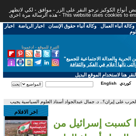
 أنواع الكوكيز نرجو النقر على الزر - موافق - لكي لاتظهر
This website uses cookies to ensure you ge
وكالة أنباء العمال
-
وكالة أنباء حقوق الإنسان
-
اخبار الرياضة
-
اخبار
لوم
التبرع للموقع - ادعمونا
حرية والعدالة الاجتماعية للجميع
"
تى نالها أعلام في الفكر والثقافة
قر هنا لاستخدام الموقع البديل
كوردي
English
لحرب على إيران؟.. د. جمال عبدالجواد أستاذ العلوم السياسية يجيب
اخر الافلام
ذا كسبت إسرائيل من