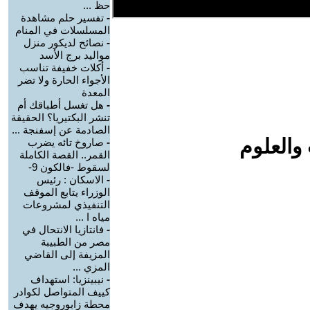
حظ ...
-
تفسير حلم مشاهدة
المسلسلات في المنام
-
نصائح لديكور منزل
مواليد برج الأسد‎
-
أكلات خفيفة تناسب
الأجواء الحارة ولا تضر
المعدة
-
هل تغسل أطباقك أم
تنشر البكتيريا؟ الحقيقة
الصادمة عن إسفنجة ...
والعلوم
-
صاروخ تائه يضرب
القمر.. القصة الكاملة
لسقوط -فالكون 9-
-
الاسكان : رئيس
الوزراء يتابع الموقف
التنفيذي لمشروعات
مياه ا ...
-
فانتازيا الانتحال في
مصر من الطبيبة
المزيفة إلى القاضي
المزي ...
-
نيبينزيا: استهداف
كييف المتواصل لكوادر
محطة زابوروجيه يهدف