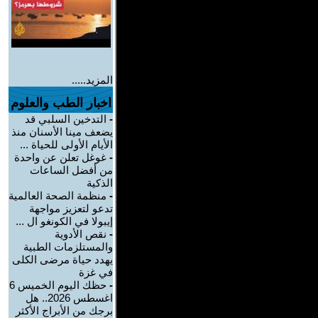
المزيد.....
اخبار الطب والعلوم
-
التدخين السلبي قد
يضعف مينا الأسنان منذ
الأيام الأولى للحياة ...
-
غوغل تعلن عن واحدة
من أفضل الساعات
الذكية
-
منظمة الصحة العالمية
تدعو لتعزيز مواجهة
إيبولا في الكونغو ال ...
-
نقص الأدوية
والمستلزمات الطبية
يهدد حياة مرضى الكلى
في غزة
-
حظك اليوم الخميس 6
اغسطس 2026.. هل
برجك من الأبراج الأكثر