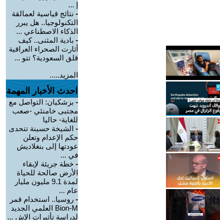
إ ...
-
نتائج قياسية لعمالقة
التكنولوجيا.. هل يبرر
الذكاء الاصطناعي ...
-
بادية المثنى.. كيف
أثارت الصحراء العراقية
قلق السعودية؟ تتو ...
المزيد.....
احدث الأخبار المهمة
-
بزشكيان: التواصل مع
مجتبى خامنئي -صعب
للغاية- حاليا
-
الشيخة حسينة تتحدى
حكم الإعدام وتعلن
عودتها إلى بنغلاديش
في ...
-
خطة جريئة لإبقاء
الأرض صالحة للحياة
لمدة 9.1 مليون مليار
عام ...
-
روسيا.. استخدام قمر
Bion-M العلمي الجديد
لدراسة تأثيرات الإش ...