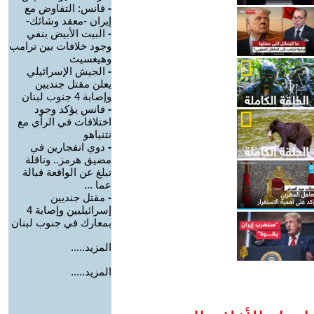
-
فانس: التفاوض مع
إيران -معقد وشائك-
-
البيت الأبيض ينفي
وجود خلافات بين ترامب
وهيغسيث
-
الجيش الإسرائيلي
يعلن مقتل جنديين
وإصابة 4 جنوب لبنان
-
فانس يؤكد وجود
اختلافات في الرأي مع
نتنياهو
-
دوي انفجارين في
مضيق هرمز.. وناقلة
تبلغ عن الواقعة قبالة
عما ...
-
مقتل جنديين
إسرائيليين وإصابة 4
بمعارك في جنوب لبنان
المزيد.....
المزيد.....