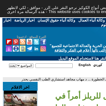
 أنواع الكوكيز نرجو النقر على الزر - موافق - لكي لاتظهر
This website uses cookies to ensure you ge
وكالة أنباء العمال
-
وكالة أنباء حقوق الإنسان
-
اخبار الرياضة
-
اخبار
لوم
التبرع للموقع - ادعمونا
حرية والعدالة الاجتماعية للجميع
"
تى نالها أعلام في الفكر والثقافة
قر هنا لاستخدام الموقع البديل
كوردي
English
هى الخطورة ... د مهاب مجاهد استشاري الطب النفسي يحذر
اخر الافلام
للريلز أمراً في