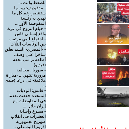
للضغط والت ...
-
مدفيديف: روسيا
ستنتصر رغم كل ما
تهذي به رئيسة
المفوضية الأور ...
-
خيام النزوح في غزة..
واقع إنساني قاس
-
اجتماع ليبي مرتقب
بين الرئاسات الثلاث
-
-المصري- السيد يعلق
ساخرا على وصف
أطلقه ترامب بحقه
(فيديو)
-
سوريا.. مخالفة
مرورية تنتهي بـ -مباراة
ملاكمة- في درعا (فيدي
...
-
فانس: الولايات
المتحدة حققت تقدما
في المفاوضات مع
إيران خلال ...
-
مصرع وإصابة
العشرات في انقلاب
صهريج بجمهورية
إفريقيا الوسطى ...