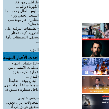
طرابلس من فخ
الكهرباء والم ...
-
ليس المال وحده.. ما
السبب الخفي وراء
مغادرة أهم مهندسي
غوغل؟ ...
-
تطبيقات الترفيه على
أندرويد: كيف تختار
وتحمّل التطبيقات بأما
...
المزيد.....
احدث الأخبار المهمة
-
19 جثمانا.. انتهاء
عمليات الانتشال من
عمارة -كرم- بغزة
(فيدي ...
-
لبنان يوقف ضابطاً
سورياً سابقاً.. ماذا جرى
داخل سفارة دمشق ف
...
-
رفض خليجي
لمحاولات إيران تحويل
مضيق هرمز إلى أداة