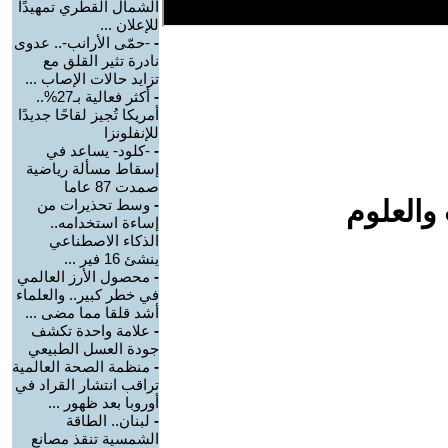
الشمال القطري تمهيدًا
للإعلان ...
-
-حمّى الأرانب-.. عدوى
نادرة تثير القلق مع
تزايد حالات الإصاب ...
-
أكثر فعالية بـ27%..
أمريكا تُجيز لقاحًا جديدًا
للإنفلونزا
-
-كلود- يساعد في
إسقاط مسألة رياضية
صمدت 87 عاما
والعلوم
-
وسط تحذيرات من
إساءة استخدامه..
الذكاء الاصطناعي
ينشئ 16 فير ...
-
محصول الأرز العالمي
في خطر كبير.. والعلماء
أشد قلقا مما مضى ...
-
علامة واحدة تكشف
جودة العسل الطبيعي
-
منظمة الصحة العالمية
تراقب انتشار القراد في
أوروبا بعد ظهور ...
-
لبنان.. الطاقة
الشمسية تنقذ مصانع