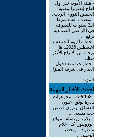
-
هيئة الأدوية تقر أول
لقاح إنفلونزا بتقنية
الحمض النووي الريب ...
-
سعده : إلغاء شرط
الـ3 سنوات للتصرف
في الأراضي الصناعية
يرفع ...
-
حظك اليوم الجمعة 7
اغسطس 2026.. هل
برجك من الأبراج الأكثر
حظ ...
-
خطوات لمنع دخول
الغبار في شرفة المنزل
المزيد.....
احدث الأخبار المهمة
-
158 قطعة مجوهرات
نادرة توثّق -عيون
العشاق- وتروي قصص
حب منسي ...
-
بيلاروس تصنّف موقع
-يورونيوز- كـ -إعلام
متطرف- وتحظر
الوصول ...