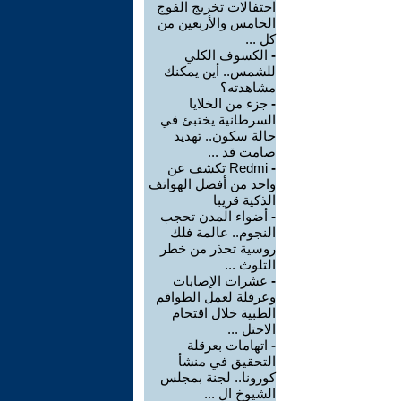
احتفالات تخريج الفوج
الخامس والأربعين من
كل ...
-
الكسوف الكلي
للشمس.. أين يمكنك
مشاهدته؟
-
جزء من الخلايا
السرطانية يختبئ في
حالة سكون.. تهديد
صامت قد ...
-
Redmi تكشف عن
واحد من أفضل الهواتف
الذكية قريبا
-
أضواء المدن تحجب
النجوم.. عالمة فلك
روسية تحذر من خطر
التلوث ...
-
عشرات الإصابات
وعرقلة لعمل الطواقم
الطبية خلال اقتحام
الاحتل ...
-
اتهامات بعرقلة
التحقيق في منشأ
كورونا.. لجنة بمجلس
الشيوخ ال ...