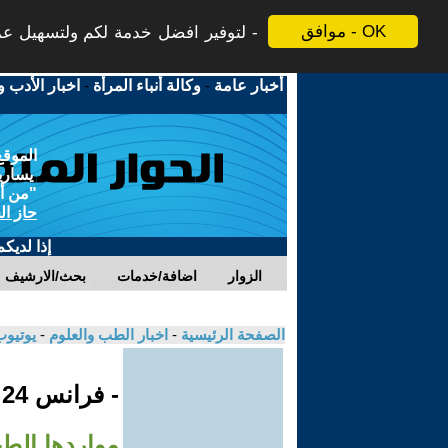
موافق - OK
لتوفير افضل خدمة لكم ولتسهيل عملي
أخبار عامة
-
وكالة أنباء المرأة
-
اخبار الأدب و
الموقع
يسارية
"من أج
حاز ال
إذا لديك
الزوار
اضافة/خدمات
بحث/الارشيف
الصفحة الرئيسية
-
اخبار الطب والعلوم
-
يوتيوب
- فرانس 24
مواردها الطب