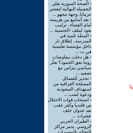
-
الصحة السورية تعلن
الحصيلة النهائية لتفجير
جرمانا..وجهة مجهو ...
-
بعد أسابيع من هزيمته
أمام القضاء.. ترامب
يعود لملف -الجنسية ...
-
المنفّذ تلميذ في
المدرسة.. إطلاق نار
داخل مؤسسة تعليمية
في ت ...
-
هل دخلت مفاوضات
روما نفق الجمود؟ تعثّر
سياسي يتزامن مع
تصعيد ...
-
تحذير للفصائل
المسلحة العراقية من
ا
استهداف السعودية
ودعوة لضب ...
-
انسحاب قوات الاحتلال
من قلنديا وكفر عقب
بعد عدوان خلف
عشرات ...
-
الطيران الحربي
الروسي يدمر مراكز
للتحكم بالمسيرات