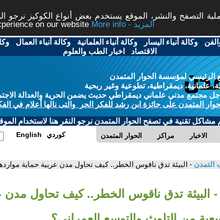
ة التصفح والنشر، الموقع يستخدم بعض أنواع الكوكيز نرجو النق
More info - المزيد
experience on our website
الفن
-
وكالة أنباء اليسار
-
وكالة أنباء العلمانية
-
وكالة أنباء العمال
-
وكا
الاقتصاد
-
اخبار الطب والعلوم
 الرئيسي لمؤسسة الحوار المتمدن
، علمانية، ديمقراطية، تطوعية وغير ربحية
ل مجتمع مدني علماني ديمقراطي حديث يضمن الحرية والعدالة الاجتم
حوار المتمدن على جائزة ابن رشد للفكر الحر والتى نالها أعلام في الفك
م مشاكل تقنية في تصفح الحوار المتمدن نرجو النقر هنا لاستخدام الموقع
كوردي
English
الاخبار
مراكز
الحوار المتمدن
 التمدن
- البيئة تدق ناقوس الخطر.. كيف تحاول مدن عربية حماية مواردها
- البيئة تدق ناقوس الخطر.. كيف تحاول مدن ع
يعية من التلوث والتوسع العمراني؟