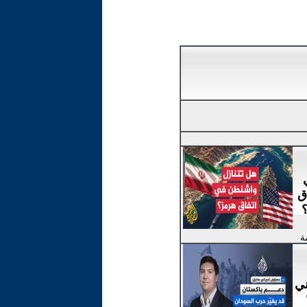
ق
ة
ني