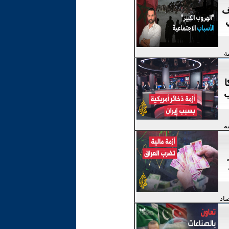
ف
ة
ا
ب
ة
صاد