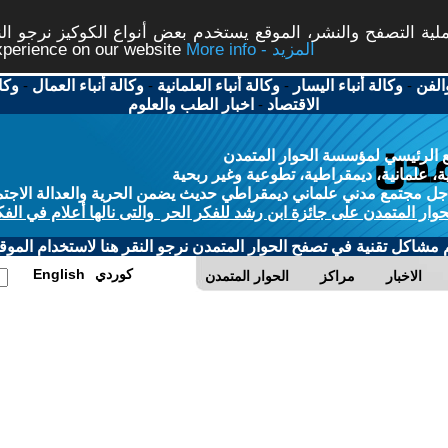
ة التصفح والنشر، الموقع يستخدم بعض أنواع الكوكيز نرجو النق
More info - المزيد
experience on our website
الفن
-
وكالة أنباء اليسار
-
وكالة أنباء العلمانية
-
وكالة أنباء العمال
-
وكا
الاقتصاد
-
اخبار الطب والعلوم
 الرئيسي لمؤسسة الحوار المتمدن
، علمانية، ديمقراطية، تطوعية وغير ربحية
ل مجتمع مدني علماني ديمقراطي حديث يضمن الحرية والعدالة الاجتم
حوار المتمدن على جائزة ابن رشد للفكر الحر والتى نالها أعلام في الفك
م مشاكل تقنية في تصفح الحوار المتمدن نرجو النقر هنا لاستخدام الموقع
كوردي
English
الاخبار
مراكز
الحوار المتمدن