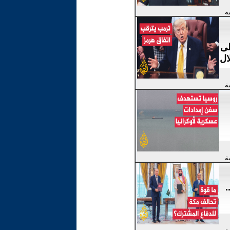
ة
لى
ال
ة
ة
.