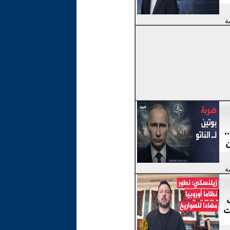
ة
.
ن
ة
ت