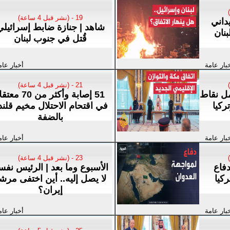
19 - (نشر قبل 4 ساعة)
داني
شاهد | جنازة ضابط إسرائيلي
بنان
قُتل في جنوب لبنان
بار عامة
أخبار عام
21 - (نشر قبل 4 ساعة)
مل نقاط
51 إصابة وأكثر من 70 مع
ركيا
في اقتحام الاحتلال مخيم قلندي
بالضفة
بار عامة
أخبار عام
23 - (نشر قبل 4 ساعة)
دفاع
الأسبوع وما بعد | الرئيس نفس
كيا
لا يصل إليه.. أين اختفى مرش
إيران؟
بار عامة
أخبار عام