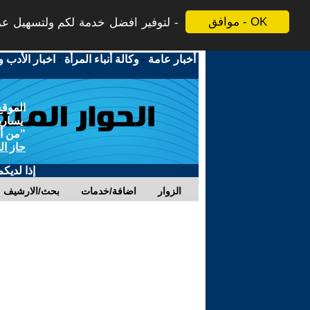
موافق - OK
لتوفير افضل خدمة لكم ولتسهيل عملي
أخبار عامة
-
وكالة أنباء المرأة
-
اخبار الأدب و
الموقع
يسارية
"من أج
حاز ال
إذا لديك
الزوار
اضافة/خدمات
بحث/الارشيف