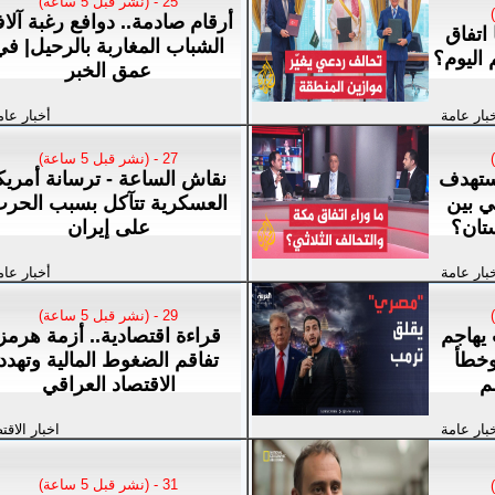
25 - (نشر قبل 5 ساعة)
أرقام صادمة.. دوافع رغبة آلا
 اتفاق
الشباب المغاربة بالرحيل| في
 اليوم؟
عمق الخبر
بار عامة
أخبار عام
27 - (نشر قبل 5 ساعة)
ستهدف
نقاش الساعة - ترسانة أمريك
ثي بين
العسكرية تتآكل بسبب الحر
ستان؟
على إيران
بار عامة
أخبار عام
29 - (نشر قبل 5 ساعة)
 يهاجم
قراءة اقتصادية.. أزمة هرمز
وخطأ
تفاقم الضغوط المالية وتهدد
لم
الاقتصاد العراقي
بار عامة
اخبار الاقت
31 - (نشر قبل 5 ساعة)