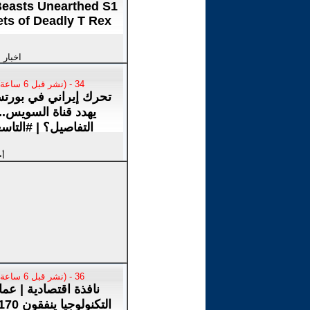
Beasts Unearthed S1
ets of Deadly T Rex
اخبار 
34 - (نشر قبل 6 ساعة)
تحرك إيراني في بورت
يهدد قناة السويس.. 
التفاصيل؟ | #التاس
أخ
36 - (نشر قبل 6 ساعة)
نافذة اقتصادية | عما