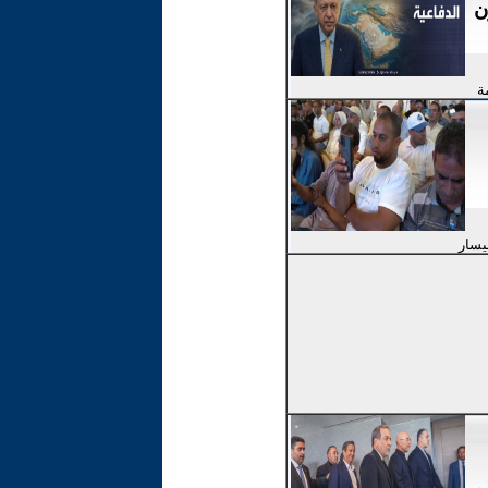
ن
ة
ليسار