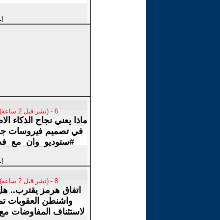
أخ
6 - (نشر قبل 2 ساعة)
ماذا يعني نجاح الذكاء ال
في تصميم فيروسات جدي
#ستوديو_وان_مع_فض
أخ
8 - (نشر قبل 2 ساعة)
اتفاق هرمز يقترب.. هل
واشنطن العقوبات تمه
لاستئناف المفاوضات مع 