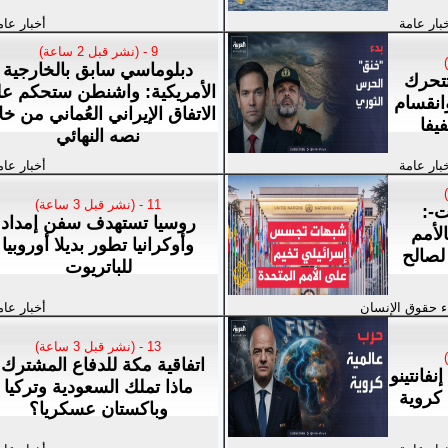
بار عامة
أخبار عام
9 - (نشر قبل 2 ساعة)
دبلوماسي سابق بالخارجية
تتحرك
الأمريكية: واشنطن ستحكم ع
انقسام
الاتفاق الإيراني العُماني من خل
يفا
نصه النهائي
بار عامة
أخبار عام
11 - (نشر قبل 3 ساعة)
ت-:
روسيا تستهدف سفن إمداد
لأمم
وأوكرانيا تطور بديلا أوروبيا
لصالح
للباتريوت
اء حقوق الإنسان
أخبار عام
13 - (نشر قبل 3 ساعة)
اتفاقية مكة للدفاع المشترك.
نفانتينو
ماذا تملك السعودية وتركيا
كروية
وباكستان عسكريا؟