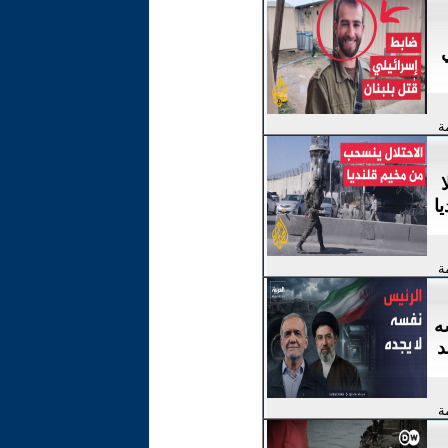
ة
تقلا
ا
ة
ه
د
ة