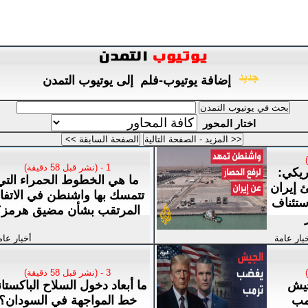
إضافة يوتيوب-فلم إلى يوتيوب التمدن
اختار المحور
1 - (نشر قبل 58 دقيقة)
يكي:
ما هي الخطوط الحمراء التي
 إيران
تتمسك بها واشنطن في الاتفا
ستئناف
المرتقب بشأن مضيق هرمز؟
بار عامة
أخبار عام
3 - (نشر قبل 58 دقيقة)
جيش
ما أبعاد دخول السلاح الباكستا
مب
خط المواجهة في السودان؟