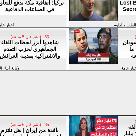
Lost 
تركيا: اتفاقية مكة تدفع للتعاو
Secr
في الصناعات الدفاعية
الطب والعلوم
أخبار عام
33 - (نشر قبل 5 ساعة)
سودان
شاهدوا أبرز لحظات اللقاء
ما
الجماهيري لحزب التقدم
عة
والاشتراكية بمدينة العرائش
بار عامة
وكالة أنباء ا
35 - (نشر قبل 6 ساعة)
لقة
نافذة من إيران | هل تلتزم
التكنولوجيا ينفقون 170 مليار