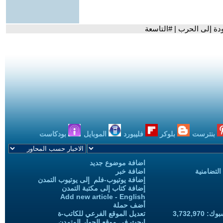
عودة إلى الحرب | #التاسعة
بنترست
بلوكر
فليبورد
الموبايل
بودكاست
اضافة موضوع جديد
التضامنية
اضافة خبر
إضافة يوتيوب-فلم إلى يوتيوب التمدن
إضافة كتاب إلى مكتبة التمدن
Add new article - English
أضف حملة
3,732,97
تعديل الموقع الفرعي للكاتب-ة
ابحث في موقع الحوار المتمدن