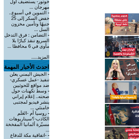
خوتور- يستضيف أول
مهرجان ...
-
التموين في أسبوع..
خفض السكر إلى 25
جنيهًا وتأمين مخزون
السل ...
-
التضامن : فرق التدخل
السريع تنقذ كبارًا بلا
مأوى في 6 محافظا ...
المزيد.....
احدث الأخبار المهمة
-
الجيش اليمني يعلن
تنفيذ -عمل عسكري-
ضد مواقع للحوثيين
-
وسط تكهنات حول
صحته.. إعلام إيراني
ينشر فيديو لمجتبى
خامنئي ...
-
روسيا أم -العَلَم
الكاذب-؟سيناريوهات
مسيّرة ألمانيا المفخخة
...
-
-اتفاقية مكة للدفاع