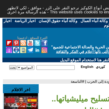
 أنواع الكوكيز نرجو النقر على الزر - موافق - لكي لاتظهر
This website uses cookies to ensure you ge
وكالة أنباء العمال
-
وكالة أنباء حقوق الإنسان
-
اخبار الرياضة
-
اخبار
لوم
التبرع للموقع - ادعمونا
حرية والعدالة الاجتماعية للجميع
"
تى نالها أعلام في الفكر والثقافة
قر هنا لاستخدام الموقع البديل
كوردي
English
عودة إلى الحرب | #التاسعة
اخر الافلام
تسليح ميليشياتها..