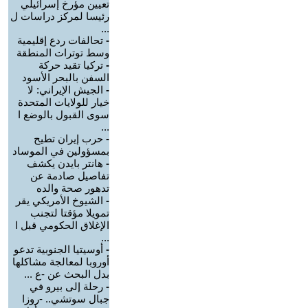
تعيين مؤرخ إسرائيلي
رئيسا لمركز دراسات ل
...
-
تحالفات ردع إقليمية
وسط توترات المنطقة
-
تركيا تقيد حركة
السفن بالبحر الأسود
-
الجيش الإيراني: لا
خيار للولايات المتحدة
سوى القبول بالوضع ا
...
-
حرب إيران تطيح
بمسؤولين في الموساد
-
هانتر بايدن يكشف
تفاصيل صادمة عن
تدهور صحة والده
-
الشيوخ الأمريكي يقر
تمويلا مؤقتا لتجنب
الإغلاق الحكومي قبل ا
...
-
أوسيتيا الجنوبية تدعو
أوروبا لمعالجة مشاكلها
بدل البحث عن -ع ...
-
رحلة إلى بيرو في
جبال سوتشي.. -روزا