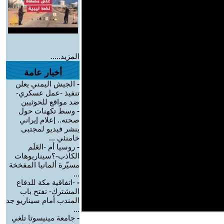
المزيد.....
أخبار عامة
-
الجيش اليمني يعلن
تنفيذ -عمل عسكري-
ضد مواقع للحوثيين
-
وسط تكهنات حول
صحته.. إعلام إيراني
ينشر فيديو لمجتبى
خامنئي ...
-
روسيا أم -العَلَم
الكاذب-؟سيناريوهات
مسيّرة ألمانيا المفخخة
...
-
-اتفاقية مكة للدفاع
المشترك- تفتح باب
المندب أمام سيناريو جد
...
-
جامعة مينيسوتا تلغي