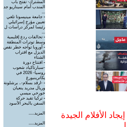
المشترك- تفتح باب
المندب أمام سيناريو جد
...
-
جامعة مينيسوتا تلغي
تعيين مؤرخ إسرائيلي
رئيسا لمركز دراسات ل
...
-
تحالفات ردع إقليمية
وسط توترات المنطقة
-
أوروبا تواجه خطر نقص
الديزل مع اقتراب
الشتاء
-
افتتاح دورة
-سبارتاكياد شعوب
روسيا- 2026 في
يكاترينبورغ
-
-ارقد بسلام-.. برشلونة
وريال مدريد ينعيان
خورخي ميسي
-
تركيا تقيد حركة
السفن بالبحر الأسود
جاد الأفلام الجيدة
المزيد.....
المزيد.....
ا