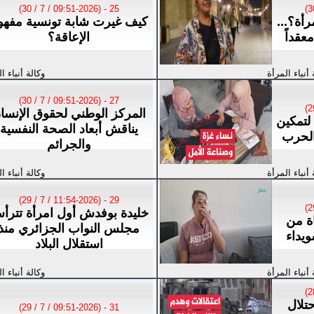
25 - (09:51-2026 / 7 / 30)
رأة؟...
كيف غيرت شابة تونسية مفهو
عقداً
الإعاقة؟
 أنباء المرأة
وكالة أنباء ا
27 - (09:51-2026 / 7 / 30)
المركز الوطني لحقوق الإنسا
لتمكين
يناقش أبعاد الصحة النفسية
الحرب
والجرائم
 أنباء المرأة
وكالة أنباء ا
29 - (11:54-2026 / 7 / 29)
خليدة بوفدش أول امرأة تترأ
اة من
مجلس النواب الجزائري منذ
ويداء
استقلال البلاد
 أنباء المرأة
وكالة أنباء ا
حتلال
31 - (09:51-2026 / 7 / 29)