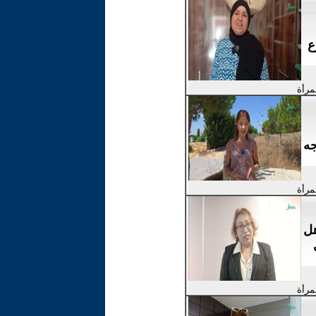
ع
لمرأة
جه
لمرأة
هل
لمرأة