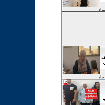
لمرأة
ف
لمرأة
ب