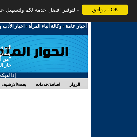
موافق - OK
لتوفير افضل خدمة لكم ولتسهيل عملي
أخبار عامة
-
وكالة أنباء المرأة
-
اخبار الأدب و
الموقع
يسارية
"من أج
حاز ال
إذا لديك
الزوار
اضافة/خدمات
بحث/الارشيف