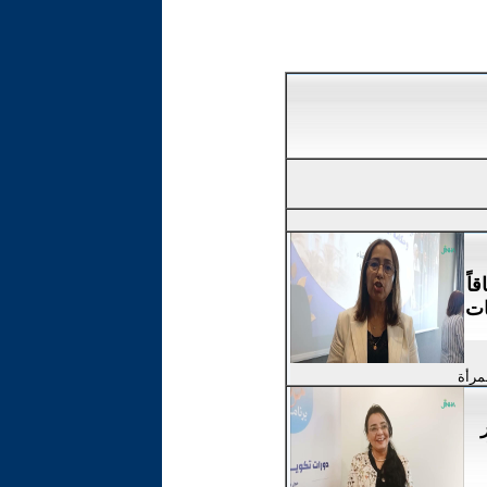
اً
ات
لمرأة