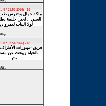
وكالة
16 - (23:53-2026 / 8 / 2)
ملكة جمال وبتدرس طب 
العيني .. لجين خليفة بط
لولا البنات لعمرو دي
وكالة
18 - (07:51-2026 / 8 / 2)
فريق -مبتورات الأطراف
بالحياة ويبحث عن مستق
يبتر
وكالة