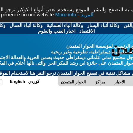
ة التصفح والنشر، الموقع يستخدم بعض أنواع الكوكيز نرجو النق
More info - المزيد
experience on our website
الفن
-
وكالة أنباء اليسار
-
وكالة أنباء العلمانية
-
وكالة أنباء العمال
-
وكا
الاقتصاد
-
اخبار الطب والعلوم
 الرئيسي لمؤسسة الحوار المتمدن
، علمانية، ديمقراطية، تطوعية وغير ربحية
ل مجتمع مدني علماني ديمقراطي حديث يضمن الحرية والعدالة الاجتم
حوار المتمدن على جائزة ابن رشد للفكر الحر والتى نالها أعلام في الفك
م مشاكل تقنية في تصفح الحوار المتمدن نرجو النقر هنا لاستخدام الموقع
كوردي
English
الاخبار
مراكز
الحوار المتمدن