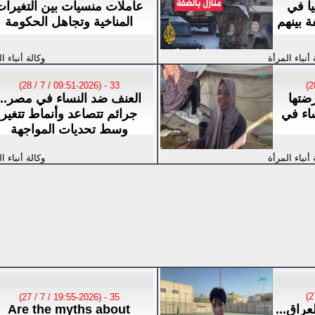
سطينيا في
عاملات منسيات بين التغيرات
 بينهم
المناخية وتجاهل الحكومة
 أنباء المرأة
وكالة أنباء ا
33 - (09:51-2026 / 7 / 28)
ضتها
العنف ضد النساء في مصر...
اء في
جرائم تتصاعد وأنماط تتغير
وسط تحديات المواجهة
 أنباء المرأة
وكالة أنباء ا
35 - (19:55-2026 / 7 / 27)
عراق...
Are the myths about