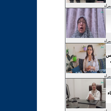
لمرأة
لمرأة
لس
لمرأة
ء