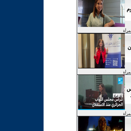
م
لمرأة
ن
لمرأة
س
لمرأة