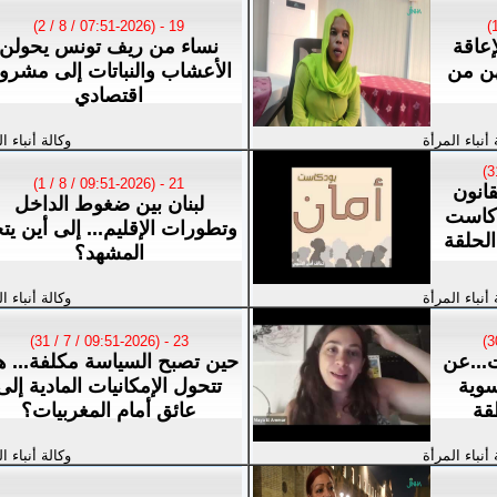
19 - (07:51-2026 / 8 / 2)
عاقة
نساء من ريف تونس يحولن
هن من
الأعشاب والنباتات إلى مشرو
اقتصادي
 أنباء المرأة
وكالة أنباء ا
21 - (09:51-2026 / 8 / 1)
انون
لبنان بين ضغوط الداخل
دكاست
وتطورات الإقليم... إلى أين يت
الحلقة
المشهد؟
 أنباء المرأة
وكالة أنباء ا
23 - (09:51-2026 / 7 / 31)
ت...عن
حين تصبح السياسة مكلفة... 
سوية
تتحول الإمكانيات المادية إلى
قة
عائق أمام المغربيات؟
 أنباء المرأة
وكالة أنباء ا