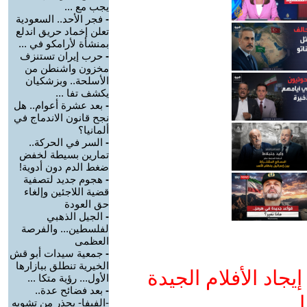
يجب مع ...
-
فجر الأحد.. السعودية
تعلن إخماد حريق اندلع
بمنشأة لأرامكو في ...
-
حرب إيران تستنزف
مخزون واشنطن من
الأسلحة.. وبزشكيان
يكشف تفا ...
-
بعد عشرة أعوام.. هل
نجح قانون الاندماج في
ألمانيا؟
-
السر في الحركة..
تمارين بسيطة لخفض
ضغط الدم دون أدوية!
-
هجوم جديد لتصفية
قضية اللاجئين وإلغاء
حق العودة
-
الجيل الذهبي
لفلسطين... والفرصة
العظمى
-
جمعية سيدات أبو قش
الخيرية تنطلق ببازارها
جاد الأفلام الجيدة
الأول... رؤية متكا ...
-
بعد فضائح عدة..
ا
-الفيفا- يحذر من تشويه