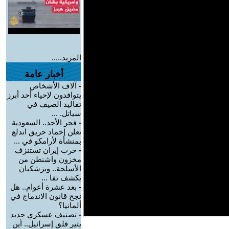
المزيد.....
أخبار عامة
-
آلاف الأشخاص
يتوافدون لإحياء أحد أبرز
تقاليد الصيف في
سياتل. ...
-
فجر الأحد.. السعودية
تعلن إخماد حريق اندلع
بمنشأة لأرامكو في ...
-
حرب إيران تستنزف
مخزون واشنطن من
الأسلحة.. وبزشكيان
يكشف تفا ...
-
بعد عشرة أعوام.. هل
نجح قانون الاندماج في
ألمانيا؟
-
تصنيف عسكري جديد
يثير قلق إسرائيل.. أين