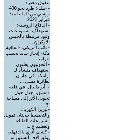
تتفوق مصر؟
-
-بيلد-: طرد نحو 400
روسي من ألمانيا منذ
فبراير 2022
-
الدفاع الروسية:
استهداف مستودعات
وقود مرتبطة بالجيش
الأوكران ...
-
نائب أمريكي: -اتفاقية
مكة- إنجاز جديد يحسب
لترامب
-
الحوثيون يعلنون
استهداف منشأة لـ-
أرامكو- في جازان
بطائرة مسي ...
-
-أبو دانيال- في قلعة
دمشق.. جدل حول
تحويل الأثر إلى مساحة
تج ...
-
وزيرا الكهرباء
والتخطيط يبحثان تمويل
مشروعات الطاقة
وتعظيم ع ...
-
كشف أثري بالدقهلية
يوثق آلاف السنين من