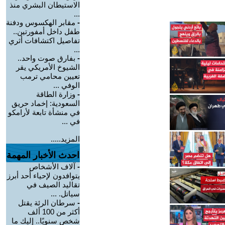
الاستيطان البشري منذ
...
-
مقابر الهكسوس ودفنة
طفل داخل أمفورتين..
تفاصيل اكتشافات أثري
...
-
بفارق صوت واحد..
الشيوخ الأمريكي يقر
تعيين محامي ترمب
الوفي ...
-
وزارة الطاقة
السعودية: إخماد حريق
في منشأة تابعة لأرامكو
في ...
المزيد.....
احدث الأخبار المهمة
-
آلاف الأشخاص
يتوافدون لإحياء أحد أبرز
تقاليد الصيف في
سياتل. ...
-
سرطان الرئة يقتل
أكثر من 100 ألف
شخص سنويًا.. إليك ما