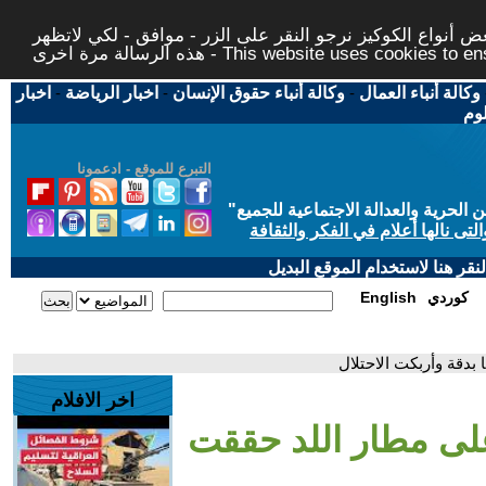
 أنواع الكوكيز نرجو النقر على الزر - موافق - لكي لاتظهر
This website uses cookies to ensure you ge
وكالة أنباء العمال
-
وكالة أنباء حقوق الإنسان
-
اخبار الرياضة
-
اخبار
لوم
التبرع للموقع - ادعمونا
حرية والعدالة الاجتماعية للجميع
"
تى نالها أعلام في الفكر والثقافة
قر هنا لاستخدام الموقع البديل
كوردي
English
 بدقة وأربكت الاحتلال
اخر الافلام
 على مطار اللد حققت