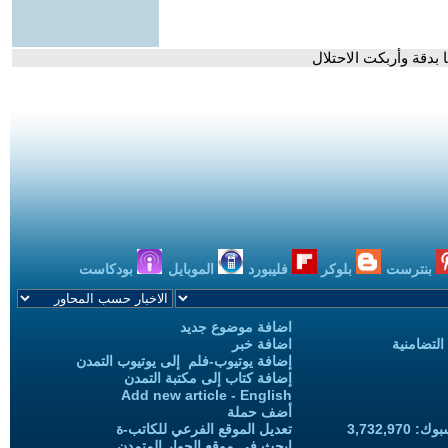
 بدقة وأربكت الاحتلال
بنترست
بلوكر
فليبورد
الموبايل
بودكاست
اضافة موضوع جديد
التضامنية
اضافة خبر
إضافة يوتيوب-فلم إلى يوتيوب التمدن
إضافة كتاب إلى مكتبة التمدن
Add new article - English
أضف حملة
3,732,97
تعديل الموقع الفرعي للكاتب-ة
ابحث في موقع الحوار المتمدن