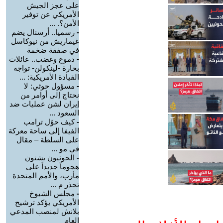
على عجز الجيش
الأمريكي عن توفير
الأمن؟. ...
-
رسميا.. أرسنال يضم
غيماريش من نيوكاسل
في صفقة ضخمة
-
دموع وغضب.. عائلات
بحارة -لينكولن- تواجه
القيادة الأمريكية: ...
-
مسؤول حوثي: لا
نحتاج إلى أوامر من
إيران لشن عمليات ضد
السعود ...
-
كيف حوّل ترامب
الفيفا إلى ساحة معركة
على السلطة – مقال
في مو ...
-
الحوثيون يشنون
هجوماً جديداً على
مأرب، والأمم المتحدة
تحذر م ...
-
مجلس الشيوخ
الأمريكي يؤكد ترشيح
بلانش لمنصب المدعي
العام