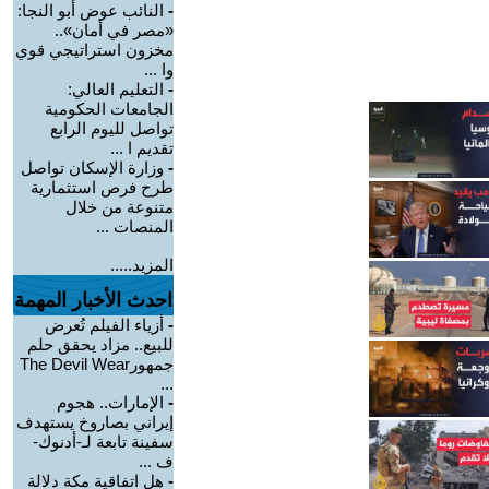
-
النائب عوض أبو النجا:
«مصر في أمان»..
مخزون استراتيجي قوي
وا ...
-
التعليم العالي:
الجامعات الحكومية
تواصل لليوم الرابع
تقديم ا ...
-
وزارة الإسكان تواصل
طرح فرص استثمارية
متنوعة من خلال
المنصات ...
المزيد.....
احدث الأخبار المهمة
-
أزياء الفيلم تُعرض
للبيع.. مزاد يحقق حلم
جمهورThe Devil Wear
...
-
الإمارات.. هجوم
إيراني بصاروخ يستهدف
سفينة تابعة لـ-أدنوك-
ف ...
-
هل اتفاقية مكة دلالة