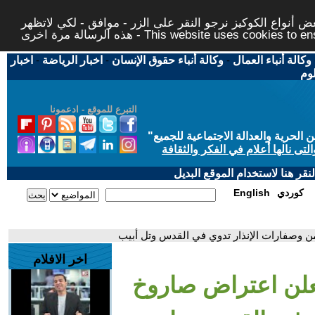
 أنواع الكوكيز نرجو النقر على الزر - موافق - لكي لاتظهر
This website uses cookies to ensure you ge
وكالة أنباء العمال
-
وكالة أنباء حقوق الإنسان
-
اخبار الرياضة
-
اخبار
لوم
التبرع للموقع - ادعمونا
حرية والعدالة الاجتماعية للجميع
"
تى نالها أعلام في الفكر والثقافة
قر هنا لاستخدام الموقع البديل
كوردي
English
ن وصفارات الإنذار تدوي في القدس وتل أبيب
اخر الافلام
يعلن اعتراض صاروخ