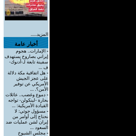
المزيد.....
أخبار عامة
-
الإمارات.. هجوم
إيراني بصاروخ يستهدف
سفينة تابعة لـ-أدنوك-
ف ...
-
هل اتفاقية مكة دلالة
على عجز الجيش
الأمريكي عن توفير
الأمن؟. ...
-
دموع وغضب.. عائلات
بحارة -لينكولن- تواجه
القيادة الأمريكية: ...
-
مسؤول حوثي: لا
نحتاج إلى أوامر من
إيران لشن عمليات ضد
السعود ...
-
مجلس الشيوخ