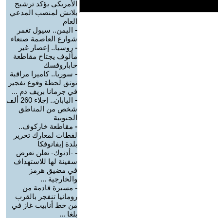
الأمريكي يؤكد ترشيح
بلانش لمنصب المدعي
العام
-
اليمن.. سيول تغمر
شوارع العاصمة صنعاء
-
روسيا.. إعصار غير
مألوف يجتاح مقاطعة
خاباروفسك
-
سوريا.. كاميرا مراقبة
توثق لحظة وقوع تفجير
في جرمانا بريف دم ...
-
اليابان.. إجلاء 260 ألف
شخص من المناطق
الجنوبية
-
مقاطعة خاركوف..
لقطات لمعارك تحرير
بلدة إيفانوفكا
-
-أدنوك- تعلن تعرض
سفينة لها للاستهداف
في مضيق هرمز
والخارجية ...
-
مسيرة قادمة من
رومانيا تنفجر بالقرب
من خط أنابيب غاز في
بلغا ...