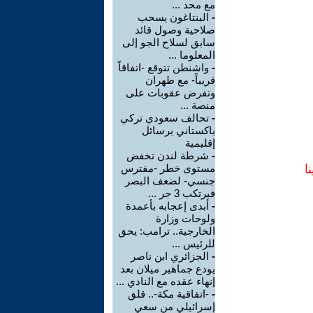
مع محد ...
-
البنتاغون يسحب
صلاحية وصول قائد
سابق لسلاح الجو إلى
المعلوما ...
-
واشنطن تتوقع -اتفاقاً
قريباً- مع طهران
وتفرض عقوبات على
منصة ...
-
تحالف سعودي تركي
باكستاني برسائل
إقليمية
-
شرطة لندن تخفض
ا
مستوى خطر -مفترس
جنسي- لضعف البصر
فيرتكب 3 جر ...
-
أبدى إعجابه بأعمدة
ولوحات وزارة
الخارجية.. ترامب: يحق
للرئيس ...
-
الجزائري ابن ناصر
يودع جماهير ميلان بعد
إنهاء عقده مع النادي ...
-
-اتفاقية مكة-.. قلق
إسرائيلي من سعي