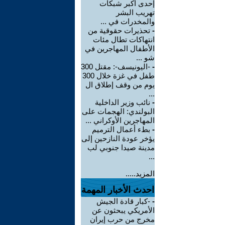
إحدى أكبر شبكات
تهريب البشر
والمخدرات في ...
-
تحذيرات حقوقية من
انتهاكات تطال مئات
الأطفال المهاجرين في
شو ...
-
-اليونيسف-: مقتل 300
طفل في غزة خلال 300
يوم من وقف إطلاق ال
...
-
نائب وزير الداخلية
البولندي: الهجمات على
المهاجرين الأوكراني ...
-
بطء أعمال الترميم
يؤخر عودة النازحين إلى
مدينة صيدا جنوبي لب
...
المزيد.....
احدث الأخبار المهمة
-
-كبار قادة الجيش
الأمريكي يبحثون عن
مخرج من حرب إيران