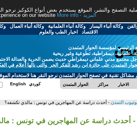
ة التصفح والنشر، الموقع يستخدم بعض أنواع الكوكيز نرجو النق
More info - المزيد
experience on our website
الفن
-
وكالة أنباء اليسار
-
وكالة أنباء العلمانية
-
وكالة أنباء العمال
-
وكا
الاقتصاد
-
اخبار الطب والعلوم
 الرئيسي لمؤسسة الحوار المتمدن
، علمانية، ديمقراطية، تطوعية وغير ربحية
ل مجتمع مدني علماني ديمقراطي حديث يضمن الحرية والعدالة الاجتم
حوار المتمدن على جائزة ابن رشد للفكر الحر والتى نالها أعلام في الفك
م مشاكل تقنية في تصفح الحوار المتمدن نرجو النقر هنا لاستخدام الموقع
كوردي
English
الاخبار
مراكز
الحوار المتمدن
وتيوب التمدن
- أحدث دراسة عن المهاجرين في تونس : مالذي تكشفه؟
- أحدث دراسة عن المهاجرين في تونس : مال