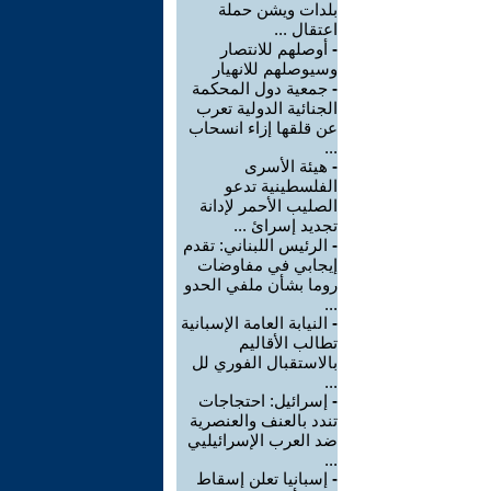
بلدات ويشن حملة
اعتقال ...
-
أوصلهم للانتصار
وسيوصلهم للانهيار
-
جمعية دول المحكمة
الجنائية الدولية تعرب
عن قلقها إزاء انسحاب
...
-
هيئة الأسرى
الفلسطينية تدعو
الصليب الأحمر لإدانة
تجديد إسرائ ...
-
الرئيس اللبناني: تقدم
إيجابي في مفاوضات
روما بشأن ملفي الحدو
...
-
النيابة العامة الإسبانية
تطالب الأقاليم
بالاستقبال الفوري لل
...
-
إسرائيل: احتجاجات
تندد بالعنف والعنصرية
ضد العرب الإسرائيليي
...
-
إسبانيا تعلن إسقاط