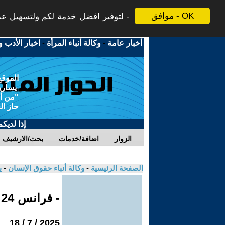
موافق - OK
لتوفير افضل خدمة لكم ولتسهيل عملي
أخبار عامة
-
وكالة أنباء المرأة
-
اخبار الأدب و
الموقع
يسارية
"من أج
حاز ال
إذا لديك
الزوار
اضافة/خدمات
بحث/الارشيف
الصفحة الرئيسية
-
وكالة أنباء حقوق الإنسان
-
ي
- فرانس 24
2025 / 7 / 18