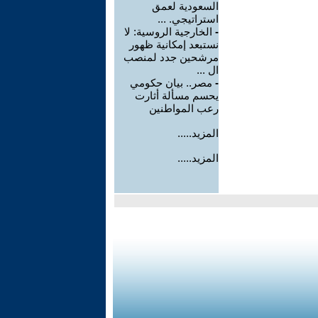
السعودية لعمق
استراتيجي. ...
-
الخارجية الروسية: لا
نستبعد إمكانية ظهور
مرشحين جدد لمنصب
ال ...
-
مصر.. بيان حكومي
يحسم مسألة أثارت
رعب المواطنين
المزيد.....
المزيد.....