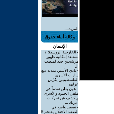
المزيد.....
وكالة أنباء حقوق
الإنسان
-
الخارجية الروسية: لا
نستبعد إمكانية ظهور
مرشحين جدد لمنصب
ال ...
-
نادي الأسير: تمديد منع
زيارات الأسرى
الفلسطينيين يكرّس
عزلهم ...
-
عون يعلن تقدماً في
ملفي الحدود والأسرى
ويكشف عن تحركات
أمريك ...
-
تصعيد واسع في
الضفة: الاحتلال يقتحم 5