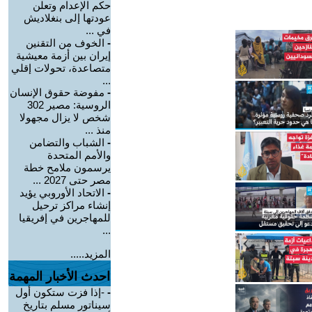
حكم الإعدام وتعلن
عودتها إلى بنغلاديش
في ...
-
الخوف من التقنين
إيران بين أزمة معيشية
متصاعدة، تحولات إقلي
...
-
مفوضة حقوق الإنسان
الروسية: مصير 302
شخص لا يزال مجهولا
منذ ...
-
الشباب والتضامن
والأمم المتحدة
يرسمون ملامح خطة
مصر حتى 2027 ...
-
الاتحاد الأوروبي يؤيد
إنشاء مراكز ترحيل
للمهاجرين في إفريقيا
...
المزيد.....
احدث الأخبار المهمة
-
-إذا فزت ستكون أول
سيناتور مسلم بتاريخ