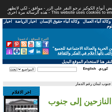
 أنواع الكوكيز نرجو النقر على الزر - موافق - لكي لاتظهر
This website uses cookies to ensure you ge
وكالة أنباء العمال
-
وكالة أنباء حقوق الإنسان
-
اخبار الرياضة
-
اخبار
لوم
التبرع للموقع - ادعمونا
حرية والعدالة الاجتماعية للجميع
"
تى نالها أعلام في الفكر والثقافة
قر هنا لاستخدام الموقع البديل
كوردي
English
 جنوب لبنان رغم الدمار
اخر الافلام
النازحين إلى جنوب