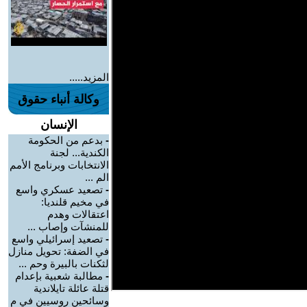
المزيد.....
وكالة أنباء حقوق
الإنسان
-
بدعم من الحكومة
الكندية... لجنة
الانتخابات وبرنامج الأمم
الم ...
-
تصعيد عسكري واسع
في مخيم قلنديا:
اعتقالات وهدم
للمنشآت وإصاب ...
-
تصعيد إسرائيلي واسع
في الضفة: تحويل منازل
لثكنات بالبيرة وحم ...
-
مطالبة شعبية بإعدام
قتلة عائلة تايلاندية
وسائحين روسيين في م