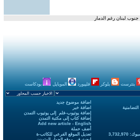
 جنوب لبنان رغم الدمار
بنترست
بلوكر
فليبورد
الموبايل
بودكاست
اضافة موضوع جديد
التضامنية
اضافة خبر
إضافة يوتيوب-فلم إلى يوتيوب التمدن
إضافة كتاب إلى مكتبة التمدن
Add new article - English
أضف حملة
3,732,97
تعديل الموقع الفرعي للكاتب-ة
ابحث في موقع الحوار المتمدن