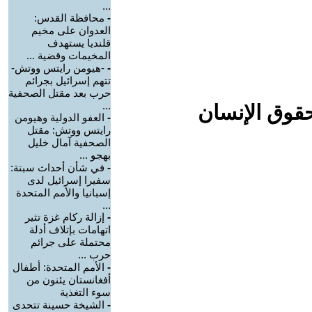
...
-
محافظة القدس:
العدوان على مخيم
قلنديا يستهدف
المخيمات وقضية ...
-
-هيومن رايتس ووتش-
تتهم إسرائيل بجرائم
حرب بعد مقتل الصحفية
...
حقوق الإنسان
-
العفو الدولية وهيومن
رايتس ووتش: مقتل
الصحفية آمال خليل
بهجو ...
-
في شأن أحداث سبتة:
سفيرا إسرائيل لدى
إسبانيا والأمم المتحدة
...
-
إزالة ركام غزة تثير
اتهامات بإتلاف أدلة
محتملة على جرائم
حرب ...
-
الأمم المتحدة: أطفال
أفغانستان يئنون من
سوء التغذية
-
الشيخة حسينة تتحدى