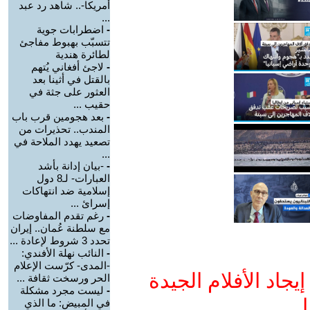
أمريكا-.. شاهد رد عبد
...
-
اضطرابات جوية
تتسبّب بهبوط مفاجئ
لطائرة هندية
-
لاجئ أفغاني يُتهم
بالقتل في أثينا بعد
العثور على جثة في
حقيب ...
-
بعد هجومين قرب باب
المندب.. تحذيرات من
تصعيد يهدد الملاحة في
...
-
-بيان إدانة بأشد
العبارات- لـ8 دول
إسلامية ضد انتهاكات
إسرائ ...
-
رغم تقدم المفاوضات
مع سلطنة عُمان.. إيران
تحدد 3 شروط لإعادة ...
-
النائب نهلة الأفندي:
-المدى- كرّست الإعلام
جاد الأفلام الجيدة
الحر ورسخت ثقافة ...
-
ليست مجرد مشكلة
ا
في المبيض: ما الذي