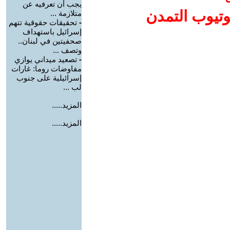
يجب أن تعرفيه عن
وتيوب التمدن
متلازمة ...
-
تحقيقات حقوقية تتهم
إسرائيل باستهداف
صحفيتين في لبنان..
وتصف ...
-
تصعيد ميداني يوازي
مفاوضات روما: غارات
إسرائيلية على جنوب
لب ...
المزيد.....
المزيد.....