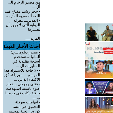
من مصدر الرخام إلى
أل ...
-
حجر رشيد مفتاح فهم
اللغة المصرية القديمة
-
القدس... معركة
الرواية التي لا يجوز أن
نخسرها
المزيد.....
احدث الأخبار المهمة
-
مصدر دبلوماسي:
ألمانيا ستستخدم
أسلحة تقليدية في
المناورات ال ...
-
-لا حاجة للاستيراد هذا
الموسم-.. سوريا تحقّق
الاكتفاء الذاتي ...
-
قتلى وجرحى بانفجار
عبوة ناسفة استهدفت
حافلة ركاب في جرمانا
ب ...
-
اتهامات بعرقلة
التحقيق في منشأ
كورونا.. لجنة بمجلس