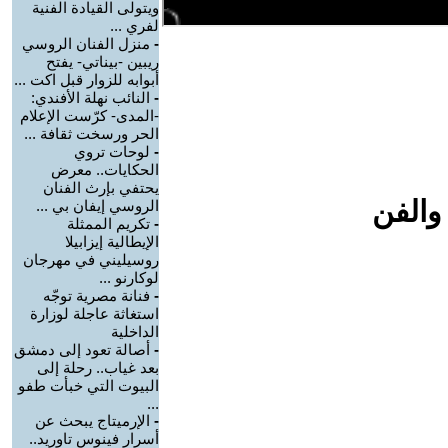
ويتولى القيادة الفنية
لفري ...
-
منزل الفنان الروسي
ريبين -بيناتي- يفتح
أبوابه للزوار قبل اكت ...
-
النائب نهلة الأفندي:
-المدى- كرّست الإعلام
الحر ورسخت ثقافة ...
-
لوحات تروي
الحكايات.. معرض
يحتفي بإرث الفنان
والفن
الروسي إيفان بي ...
-
تكريم الممثلة
الإيطالية إيزابيلا
روسيليني في مهرجان
لوكارنو ...
-
فنانة مصرية توجّه
استغاثة عاجلة لوزارة
الداخلية
-
أصالة تعود إلى دمشق
بعد غياب.. رحلة إلى
البيوت التي خبأت طفو
...
-
الإرميتاج يبحث عن
أسرار فينوس تاوريد..