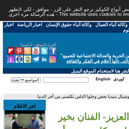
 أنواع الكوكيز نرجو النقر على الزر - موافق - لكي لاتظهر
This website uses cookies to ensure you ge
وكالة أنباء العمال
-
وكالة أنباء حقوق الإنسان
-
اخبار الرياضة
-
اخبار
لوم
التبرع للموقع - ادعمونا
حرية والعدالة الاجتماعية للجميع
"
تى نالها أعلام في الفكر والثقافة
قر هنا لاستخدام الموقع البديل
كوردي
English
وشيال ميديا تخض وخلوا الناس تكلمنى من أخر الدنيا
اخر الافلام
لعزيز- الفنان بخير