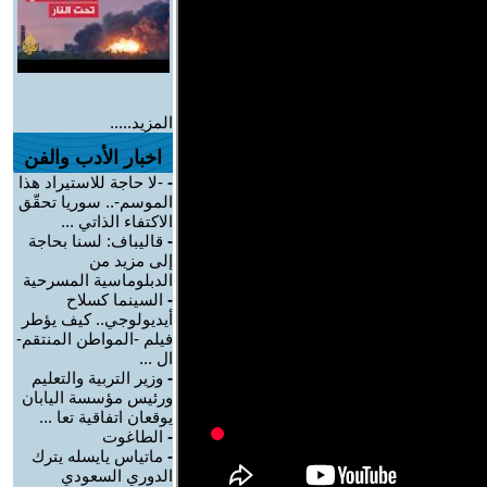
المزيد.....
اخبار الأدب والفن
-
-لا حاجة للاستيراد هذا
الموسم-.. سوريا تحقّق
الاكتفاء الذاتي ...
-
قاليباف: لسنا بحاجة
إلى مزيد من
الدبلوماسية المسرحية
-
السينما كسلاح
أيديولوجي.. كيف يؤطر
فيلم -المواطن المنتقم-
ال ...
-
وزير التربية والتعليم
ورئيس مؤسسة اليابان
يوقعان اتفاقية تعا ...
-
الطاغوت
-
ماتياس يايسله يترك
الدوري السعودي