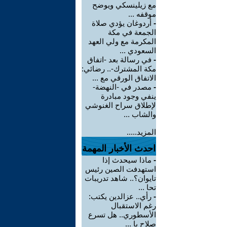
مع زيلينسكي ويوضح
موقفه ...
-
أردوغان يؤدي صلاة
الجمعة في مكة
المكرمة مع ولي العهد
السعودي ...
-
في رسالة بعد -اتفاق
مكة المشترك-.. رضائي:
الاتفاق الورقي مع ...
-
مصدر في -النهضة-
ينفي وجود مبادرة
لإطلاق سراح الغنوشي
والشاب ...
المزيد.....
احدث الأخبار المهمة
-
ماذا سيحدث إذا
استهدفت الصين رئيس
تايوان؟.. شاهد تدريبات
تحا ...
-
رأي.. عزالدين يكتب:
رغم الاستقبال
الأسطوري.. هل تسرع
صلاح با ...