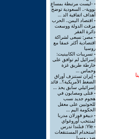
-
-ليست مرتبطة بمساعٍ
نووية-.. السعودية توضح
أهداف اتفاقية الد ...
-
اقتصاد اليمن.. الحرب
مزقت الدولة ووسعت
دائرة الفقر
-
مصر: نسعى لشراكة
اقتصادية أكثر عمقا مع
روسيا
-
تسريبات الكابينيت:
إسرائيل لم توافق على
خارطة طريق غزة
وحماس ...
ا
-
إيران تستنزف أوراق
الضغط الأمريكية؟.. قائد
إسرائيلي سابق يحذ ...
-
قتلى ومصابون في
هجوم جديد نسب
للحوثيين على معقل
الحكومة اليم ...
-
دييغو فورلان مدربا
لمنتخب أوروغواي
-
Yle: فنلندا تدرس
استخدام المستنقعات
ضد روسيا