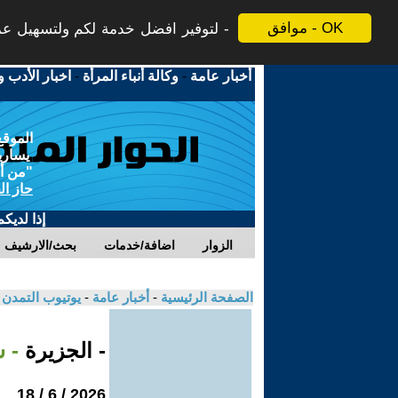
موافق - OK
لتوفير افضل خدمة لكم ولتسهيل عملي
أخبار عامة
-
وكالة أنباء المرأة
-
اخبار الأدب و
الموقع
يسارية
"من أج
حاز ال
إذا لديك
الزوار
اضافة/خدمات
بحث/الارشيف
الصفحة الرئيسية
-
أخبار عامة
-
يوتيوب التمدن
- الجزيرة
- 
2026 / 6 / 18