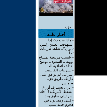
المزيد.....
أخبار عامة
-
ماذا سيحدث إذا
استهدفت الصين رئيس
تايوان؟.. شاهد تدريبات
تحا ...
-
-ليست مرتبطة بمساعٍ
نووية-.. السعودية توضح
أهداف اتفاقية الد ...
-
تسريبات الكابينيت:
إسرائيل لم توافق على
خارطة طريق غزة
وحماس ...
-
إيران تستنزف أوراق
الضغط الأمريكية؟.. قائد
إسرائيلي سابق يحذ ...
-
قتلى ومصابون في
هجوم جديد نسب