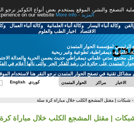
ة التصفح والنشر، الموقع يستخدم بعض أنواع الكوكيز نرجو النق
More info - المزيد
experience on our website
الفن
-
وكالة أنباء اليسار
-
وكالة أنباء العلمانية
-
وكالة أنباء العمال
-
وكا
الاقتصاد
-
اخبار الطب والعلوم
 الرئيسي لمؤسسة الحوار المتمدن
، علمانية، ديمقراطية، تطوعية وغير ربحية
ل مجتمع مدني علماني ديمقراطي حديث يضمن الحرية والعدالة الاجتم
حوار المتمدن على جائزة ابن رشد للفكر الحر والتى نالها أعلام في الفك
م مشاكل تقنية في تصفح الحوار المتمدن نرجو النقر هنا لاستخدام الموقع
كوردي
English
الاخبار
مراكز
الحوار المتمدن
- شبكات | مقتل المشجع الكلب خلال مباراة كرة سلة
شبكات | مقتل المشجع الكلب خلال مباراة كرة