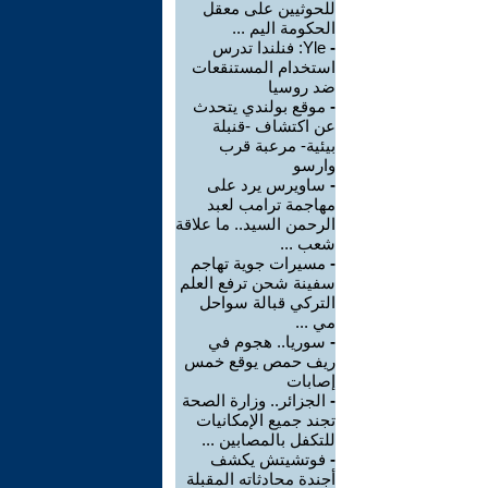
للحوثيين على معقل
الحكومة اليم ...
-
Yle: فنلندا تدرس
استخدام المستنقعات
ضد روسيا
-
موقع بولندي يتحدث
عن اكتشاف -قنبلة
بيئية- مرعبة قرب
وارسو
-
ساويرس يرد على
مهاجمة ترامب لعبد
الرحمن السيد.. ما علاقة
شعب ...
-
مسيرات جوية تهاجم
سفينة شحن ترفع العلم
التركي قبالة سواحل
مي ...
-
سوريا.. هجوم في
ريف حمص يوقع خمس
إصابات
-
الجزائر.. وزارة الصحة
تجند جميع الإمكانيات
للتكفل بالمصابين ...
-
فوتشيتش يكشف
أجندة محادثاته المقبلة