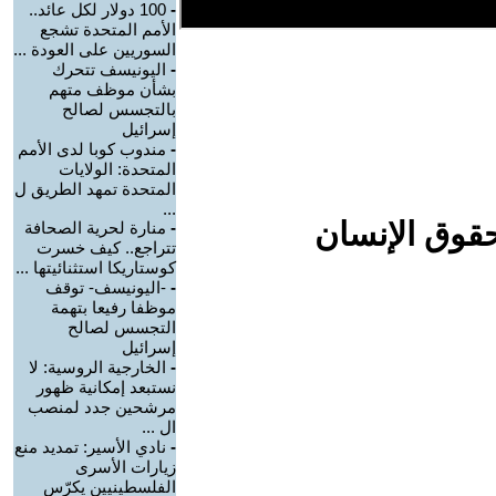
-
100 دولار لكل عائد..
الأمم المتحدة تشجع
السوريين على العودة ...
-
اليونيسف تتحرك
بشأن موظف متهم
بالتجسس لصالح
إسرائيل
-
مندوب كوبا لدى الأمم
المتحدة: الولايات
المتحدة تمهد الطريق ل
...
حقوق الإنسان
-
منارة لحرية الصحافة
تتراجع.. كيف خسرت
كوستاريكا استثنائيتها ...
-
-اليونيسف- توقف
موظفا رفيعا بتهمة
التجسس لصالح
إسرائيل
-
الخارجية الروسية: لا
نستبعد إمكانية ظهور
مرشحين جدد لمنصب
ال ...
-
نادي الأسير: تمديد منع
زيارات الأسرى
الفلسطينيين يكرّس