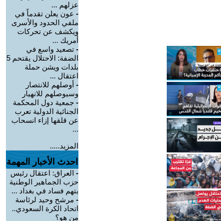
عزلهم ...
-
عون يعلن تقدماً في
ملفي الحدود والأسرى
ويكشف عن تحركات
أمريك ...
-
تصعيد واسع في
الضفة: الاحتلال يقتحم 5
بلدات ويشن حملة
اعتقال ...
-
أوصلهم للانتصار
وسيوصلهم للانهيار
-
جمعية دول المحكمة
الجنائية الدولية تعرب
عن قلقها إزاء انسحاب
...
المزيد.....
احدث الأخبار المهمة
-
العراق: اعتقال رئيس
حزب الجماهير الوطنية
بتهم فساد في بغداد ...
-
مرشح وحيد لرئاسة
اتحاد الكرة السعودي..
من هو؟