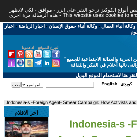
 أنواع الكوكيز نرجو النقر على الزر - موافق - لكي لاتظهر
This website uses cookies to ensure you ge
وكالة أنباء العمال
-
وكالة أنباء حقوق الإنسان
-
اخبار الرياضة
-
اخبار
لوم
التبرع للموقع - ادعمونا
حرية والعدالة الاجتماعية للجميع
"
تى نالها أعلام في الفكر والثقافة
قر هنا لاستخدام الموقع البديل
كوردي
English
اخر الافلام
- Indonesia-s -