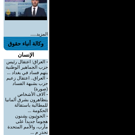
المزيد.....
وكالة أنباء حقوق
الإنسان
-
العراق: اعتقال رئيس
حزب الجماهير الوطنية
بتهم فساد في بغداد ...
-
العراق.. اعتقال زعيم
حزب بشبهة الفساد
(صورة)
-
آلاف الأشخاص
يتظاهرون بشرق ألمانيا
للمطالبة باستقالة
الحكومة ...
-
الحوثيون يشنون
هجوماً جديداً على
مأرب، والأمم المتحدة
تحذر م ...