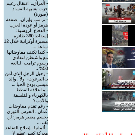
-
العراق.. اعتقال زعيم
حزب بشبهة الفساد
(صورة)
-
ترامب وإيران.. صفقة
هرمز أو عودة الحرب
-
الدفاع الروسية:
إسقاط 360 طائرة
مسيرة أوكرانية خلال 12
ساعة ...
-
كندا تكثف مفاوضاتها
مع واشنطن لتفادي
رسوم ترامب البالغة
50% ...
-
رحيل الرجل الذي آمن
بـ-البرغوث- أولاً.. والد
ميسي يودع الحيا ...
-
ما علاقة القطط
بالكهرباء والفلسفة
والأدب؟
-
رغم تقدم مفاوضات
عُمان.. الحرس الثوري
يحسم مصير هرمز: لن
يُف ...
-
ألمانيا ـ إصلاح التقاعد
معركة كسر عظم لا