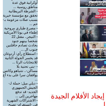
أوكرانية فوق عدة
مناطق روسية ...
-
الشرطة البريطانية
تحقق مع مؤسسة خيرية
بسبب صلات مزعومة بـ-
حم ...
-
مصرع طياري مروحية
إطفاء في يوتا الأمريكية
-
النيجر.. مقتل 22
شخصا بينهم جنود
بحادث تصادم حافلتين
جنوب ال ...
-
استطلاع رأي: أردوغان
قد يخسر الجولة الثانية
للانتخابات الرئا ...
-
-بنى تحتية بلا
مساكن-.. نتنياهو وكاتس
يوافقان سرا على بدء أع
...
-
ديلي ميل: حملة لـ-
الجيش الجمهوري
الجديد- قد تدفع
جاد الأفلام الجيدة
مهاجرين إلى ...
-
الاشتراكات الشهرية
ا
في -إنستغرام- تصبح