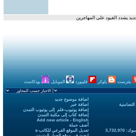
 جديد يشدد القيود على المهاجرين
بنترست
بلوكر
فليبورد
الموبايل
بودكاست
اضافة موضوع جديد
التضامنية
اضافة خبر
إضافة يوتيوب-فلم إلى يوتيوب التمدن
إضافة كتاب إلى مكتبة التمدن
Add new article - English
أضف حملة
3,732,97
تعديل الموقع الفرعي للكاتب-ة
ابحث في موقع الحوار المتمدن