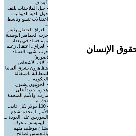
-أهداف ...
-
حبل الملاحقات يلتف
حول بلدية الديوانية..
اعتقالات تتسع وناشط
...
-
العراق: اعتقال رئيس
حزب الجماهير الوطنية
بتهم فساد في بغداد ...
-
العراق.. اعتقال زعيم
حقوق الإنسان
حزب بشبهة الفساد
(صورة)
-
آلاف الأشخاص
يتظاهرون بشرق ألمانيا
للمطالبة باستقالة
الحكومة ...
-
الحوثيون يشنون
هجوماً جديداً على
مأرب، والأمم المتحدة
تحذر م ...
-
100 دولار لكل عائد..
الأمم المتحدة تشجع
السوريين على العودة ...
-
اليونيسف تتحرك
بشأن موظف متهم
بالتجسس لصالح