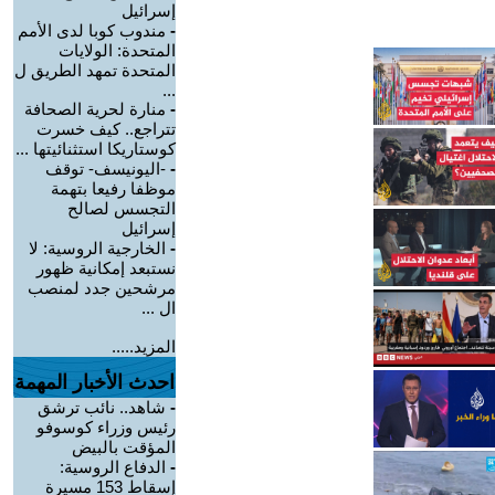
إسرائيل
-
مندوب كوبا لدى الأمم
المتحدة: الولايات
المتحدة تمهد الطريق ل
...
-
منارة لحرية الصحافة
تتراجع.. كيف خسرت
كوستاريكا استثنائيتها ...
-
-اليونيسف- توقف
موظفا رفيعا بتهمة
التجسس لصالح
إسرائيل
-
الخارجية الروسية: لا
نستبعد إمكانية ظهور
مرشحين جدد لمنصب
ال ...
المزيد.....
احدث الأخبار المهمة
-
شاهد.. نائب ترشق
رئيس وزراء كوسوفو
المؤقت بالبيض
-
الدفاع الروسية:
إسقاط 153 مسيرة