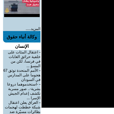
المزيد.....
وكالة أنباء حقوق
الإنسان
-
اعتقال المئات على
خلفية حرائق الغابات
في فرنسا، لكن من
المسؤ ...
-
الأمم المتحدة توثق 67
هجوما على المدارس
في السودان
-
-استخدموهما دروعا
بشرية-.. صور مسربة
تكشف إعدام الجيش
الإسرا ...
-
العراق يعلن اعتقال
شبكة خططت لهجمات
بطائرات مسيّرة ضد