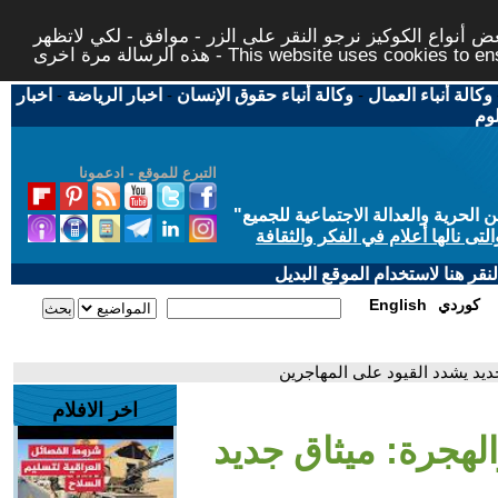
 أنواع الكوكيز نرجو النقر على الزر - موافق - لكي لاتظهر
This website uses cookies to ensure you ge
وكالة أنباء العمال
-
وكالة أنباء حقوق الإنسان
-
اخبار الرياضة
-
اخبار
لوم
التبرع للموقع - ادعمونا
حرية والعدالة الاجتماعية للجميع
"
تى نالها أعلام في الفكر والثقافة
قر هنا لاستخدام الموقع البديل
كوردي
English
 جديد يشدد القيود على المهاجرين
اخر الافلام
والهجرة: ميثاق جديد