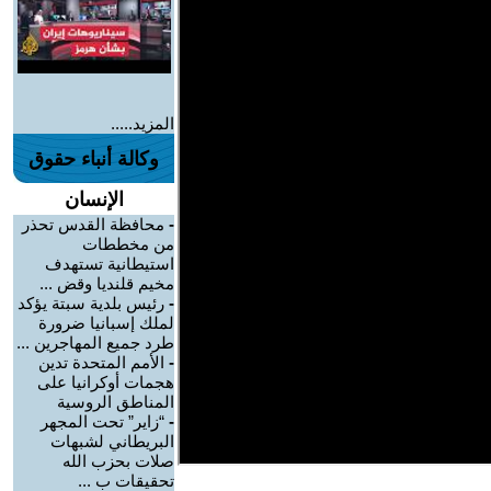
المزيد.....
وكالة أنباء حقوق
الإنسان
-
محافظة القدس تحذر
من مخططات
استيطانية تستهدف
مخيم قلنديا وقض ...
-
رئيس بلدية سبتة يؤكد
لملك إسبانيا ضرورة
طرد جميع المهاجرين ...
-
الأمم المتحدة تدين
هجمات أوكرانيا على
المناطق الروسية
-
“زاير” تحت المجهر
البريطاني لشبهات
صلات بحزب الله
تحقيقات ب ...