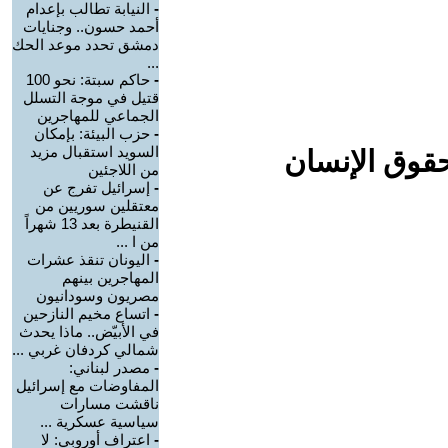
-
النيابة تطالب بإعدام
أحمد حسون.. وجنايات
دمشق تحدد موعد الحك
...
-
حاكم سبتة: نحو 100
قتيل في موجة التسلل
الجماعي للمهاجرين
-
حزب البيئة: بإمكان
السويد استقبال مزيد
حقوق الإنسان
من اللاجئين
-
إسرائيل تفرج عن
معتقلين سوريين من
القنيطرة بعد 13 شهراً
من ا ...
-
اليونان تنقذ عشرات
المهاجرين بينهم
مصريون وسودانيون
-
اتساع مخيم النازحين
في الأبيّض.. ماذا يحدث
شمالي كردفان غربي ...
-
مصدر لبناني:
المفاوضات مع إسرائيل
ناقشت مسارات
سياسية عسكرية ...
-
اعتراف أوروبي: لا