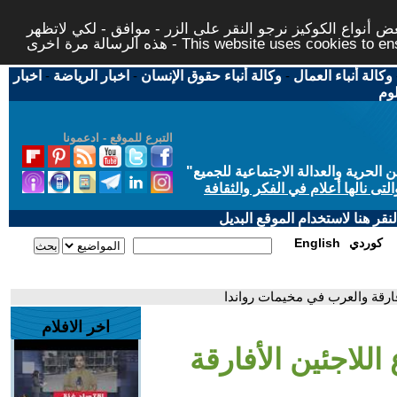
 أنواع الكوكيز نرجو النقر على الزر - موافق - لكي لاتظهر
This website uses cookies to ensure you ge
وكالة أنباء العمال
-
وكالة أنباء حقوق الإنسان
-
اخبار الرياضة
-
اخبار
لوم
التبرع للموقع - ادعمونا
حرية والعدالة الاجتماعية للجميع
"
تى نالها أعلام في الفكر والثقافة
قر هنا لاستخدام الموقع البديل
كوردي
English
فارقة والعرب في مخيمات رواندا
اخر الافلام
اللاجئين الأفارقة