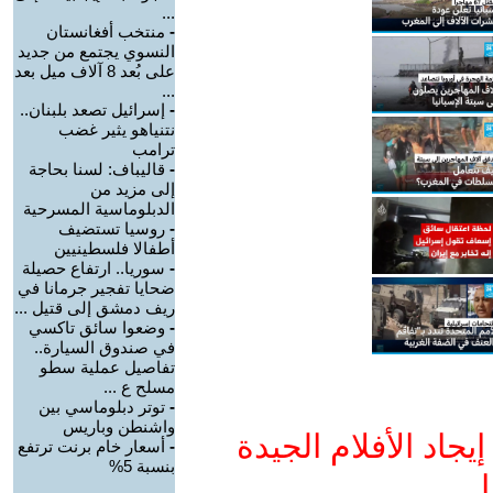
...
-
منتخب أفغانستان
النسوي يجتمع من جديد
على بُعد 8 آلاف ميل بعد
...
-
إسرائيل تصعد بلبنان..
نتنياهو يثير غضب
ترامب
-
قاليباف: لسنا بحاجة
إلى مزيد من
الدبلوماسية المسرحية
-
روسيا تستضيف
أطفالا فلسطينيين
-
سوريا.. ارتفاع حصيلة
ضحايا تفجير جرمانا في
ريف دمشق إلى قتيل ...
-
وضعوا سائق تاكسي
في صندوق السيارة..
تفاصيل عملية سطو
مسلح ع ...
-
توتر دبلوماسي بين
واشنطن وباريس
جاد الأفلام الجيدة
-
أسعار خام برنت ترتفع
بنسبة 5%
ا