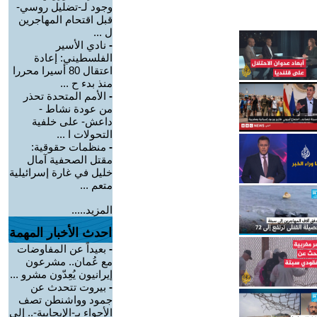
وجود لـ-تضليل روسي-
قبل اقتحام المهاجرين
ل ...
-
نادي الأسير
الفلسطيني: إعادة
اعتقال 80 أسيرا محررا
منذ بدء ح ...
-
الأمم المتحدة تحذر
من عودة نشاط -
داعش- على خلفية
التحولات ا ...
-
منظمات حقوقية:
مقتل الصحفية آمال
خليل في غارة إسرائيلية
متعم ...
المزيد.....
احدث الأخبار المهمة
-
بعيداً عن المفاوضات
مع عُمان.. مشرعون
إيرانيون يُعِدّون مشرو ...
-
بيروت تتحدث عن
جمود وواشنطن تصف
الأجواء بـ-الإيجابية-.. إلى