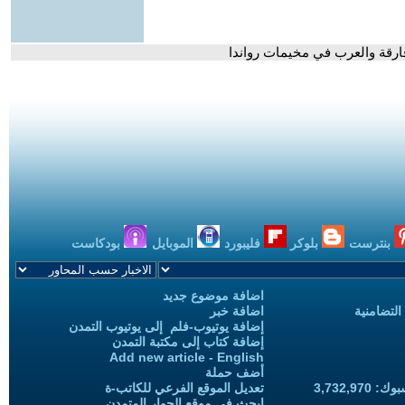
فارقة والعرب في مخيمات رواندا
بنترست
بلوكر
فليبورد
الموبايل
بودكاست
اضافة موضوع جديد
التضامنية
اضافة خبر
إضافة يوتيوب-فلم إلى يوتيوب التمدن
إضافة كتاب إلى مكتبة التمدن
Add new article - English
أضف حملة
3,732,97
تعديل الموقع الفرعي للكاتب-ة
ابحث في موقع الحوار المتمدن