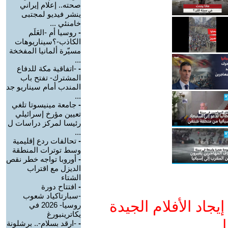
صحته.. إعلام إيراني
ينشر فيديو لمجتبى
خامنئي ...
-
روسيا أم -العَلَم
الكاذب-؟سيناريوهات
مسيّرة ألمانيا المفخخة
...
-
-اتفاقية مكة للدفاع
المشترك- تفتح باب
المندب أمام سيناريو جد
...
-
جامعة مينيسوتا تلغي
تعيين مؤرخ إسرائيلي
رئيسا لمركز دراسات ل
...
-
تحالفات ردع إقليمية
وسط توترات المنطقة
-
أوروبا تواجه خطر نقص
الديزل مع اقتراب
الشتاء
-
افتتاح دورة
-سبارتاكياد شعوب
جاد الأفلام الجيدة
روسيا- 2026 في
يكاترينبورغ
ا
-
-ارقد بسلام-.. برشلونة