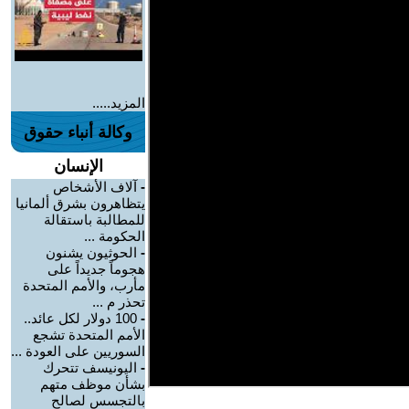
المزيد.....
وكالة أنباء حقوق
الإنسان
-
آلاف الأشخاص
يتظاهرون بشرق ألمانيا
للمطالبة باستقالة
الحكومة ...
-
الحوثيون يشنون
هجوماً جديداً على
مأرب، والأمم المتحدة
تحذر م ...
-
100 دولار لكل عائد..
الأمم المتحدة تشجع
السوريين على العودة ...
-
اليونيسف تتحرك
بشأن موظف متهم
بالتجسس لصالح