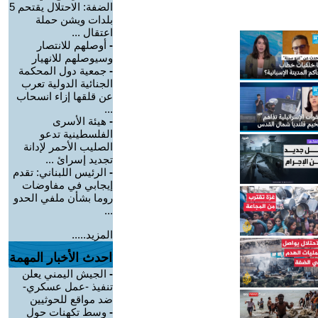
الضفة: الاحتلال يقتحم 5
بلدات ويشن حملة
اعتقال ...
-
أوصلهم للانتصار
وسيوصلهم للانهيار
-
جمعية دول المحكمة
الجنائية الدولية تعرب
عن قلقها إزاء انسحاب
...
-
هيئة الأسرى
الفلسطينية تدعو
الصليب الأحمر لإدانة
تجديد إسرائ ...
-
الرئيس اللبناني: تقدم
إيجابي في مفاوضات
روما بشأن ملفي الحدو
...
المزيد.....
احدث الأخبار المهمة
-
الجيش اليمني يعلن
تنفيذ -عمل عسكري-
ضد مواقع للحوثيين
-
وسط تكهنات حول