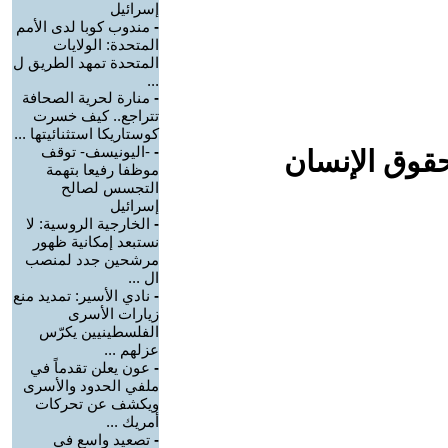
إسرائيل
-
مندوب كوبا لدى الأمم
المتحدة: الولايات
المتحدة تمهد الطريق ل
...
-
منارة لحرية الصحافة
تتراجع.. كيف خسرت
كوستاريكا استثنائيتها ...
-
-اليونيسف- توقف
حقوق الإنسان
موظفا رفيعا بتهمة
التجسس لصالح
إسرائيل
-
الخارجية الروسية: لا
نستبعد إمكانية ظهور
مرشحين جدد لمنصب
ال ...
-
نادي الأسير: تمديد منع
زيارات الأسرى
الفلسطينيين يكرّس
عزلهم ...
-
عون يعلن تقدماً في
ملفي الحدود والأسرى
ويكشف عن تحركات
أمريك ...
-
تصعيد واسع في