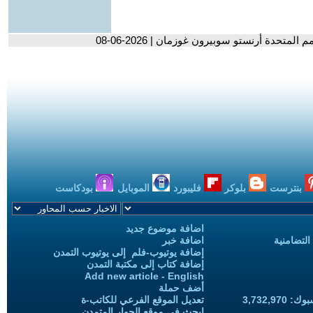
لمتحدة أرنستو سوبيرون غوزمان | 2026-06-08
بنترست
بلوكر
فليبورد
الموبايل
بودكاست
اضافة موضوع جديد
التضامنية
اضافة خبر
إضافة يوتيوب-فلم إلى يوتيوب التمدن
إضافة كتاب إلى مكتبة التمدن
Add new article - English
أضف حملة
3,732,97
تعديل الموقع الفرعي للكاتب-ة
ابحث في موقع الحوار المتمدن