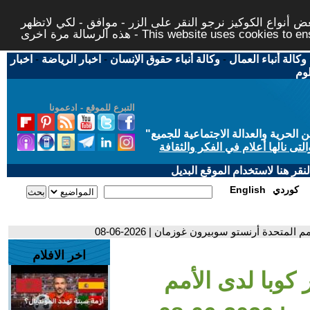
 أنواع الكوكيز نرجو النقر على الزر - موافق - لكي لاتظهر
This website uses cookies to ensure you ge
وكالة أنباء العمال
-
وكالة أنباء حقوق الإنسان
-
اخبار الرياضة
-
اخبار
لوم
التبرع للموقع - ادعمونا
حرية والعدالة الاجتماعية للجميع
"
تى نالها أعلام في الفكر والثقافة
قر هنا لاستخدام الموقع البديل
كوردي
English
لمتحدة أرنستو سوبيرون غوزمان | 2026-06-08
اخر الافلام
 كوبا لدى الأمم