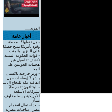
المزيد.....
أخبار عامة
-
هل تفعلها؟.. محطة
وقود بأمريكا تمنح خصمًا
على البنزين والمنت ...
-
قوات الحكومة اليمنية
تكشف تفاصيل عن
هجمات الحوثيين على
المخا ...
-
وزير خارجية باكستان
ينشر 7 إيضاحات حول
اتفاقية مكة للدفاع ال ...
-
البنتاغون تقدم طلبًا
لشركات الأسلحة
الأمريكية وسط مخاوف
بشأن ...
-
بعد احتمال انضمام
مصر.. مباحثات مصرية