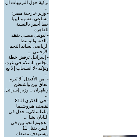
تركية حول الترتيبات ال
...
-
وزير خارجية مصر:
مساعي تقسيم ليبيا
خط أحمر بالنسبة
للقاهرة
-
ليونيل ميسي يفقد
والده، والوسط
الرياضي يساند النجم
الأرجنتي ...
-
إسرائيل ترفض خطة
مجلس السلام في غزة،
وتؤكد -لا انسحاب إلا بع
...
-
-من الأفضل ألا يُبرم
اتفاق بين واشنطن
وطهران-.. وزير إسرائيل
...
-
في الذكرى الـ81
لقصف هيروشيما
وناغاساكي.. جدل في
اليابان بشأ ...
-
هجوم الحوثيين في
اليمن يقتل 11
ويستهدف مصفاة