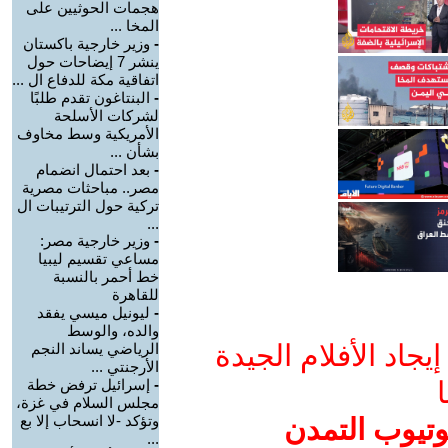
هجمات الحوثيين على
المخا ...
-
وزير خارجية باكستان
ينشر 7 إيضاحات حول
اتفاقية مكة للدفاع ال ...
-
البنتاغون تقدم طلبًا
لشركات الأسلحة
الأمريكية وسط مخاوف
بشأن ...
-
بعد احتمال انضمام
مصر.. مباحثات مصرية
تركية حول الترتيبات ال
...
-
وزير خارجية مصر:
مساعي تقسيم ليبيا
خط أحمر بالنسبة
للقاهرة
-
ليونيل ميسي يفقد
والده، والوسط
جاد الأفلام الجيدة
الرياضي يساند النجم
الأرجنتي ...
ا
-
إسرائيل ترفض خطة
مجلس السلام في غزة،
وتؤكد -لا انسحاب إلا بع
وتيوب التمدن
...