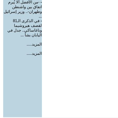
-
-من الأفضل ألا يُبرم
اتفاق بين واشنطن
وطهران-.. وزير إسرائيل
...
-
في الذكرى الـ81
لقصف هيروشيما
وناغاساكي.. جدل في
اليابان بشأ ...
المزيد.....
المزيد.....