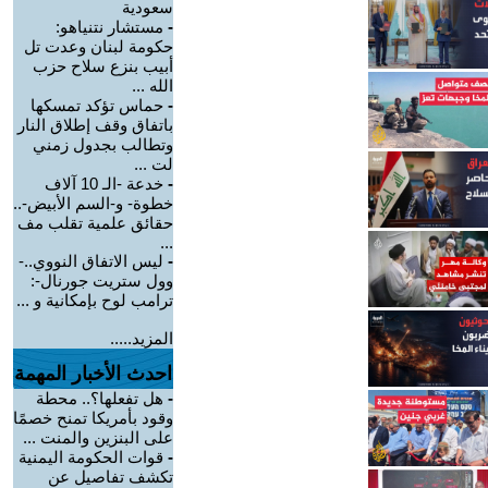
سعودية
-
مستشار نتنياهو:
حكومة لبنان وعدت تل
أبيب بنزع سلاح حزب
الله ...
-
حماس تؤكد تمسكها
باتفاق وقف إطلاق النار
وتطالب بجدول زمني
لت ...
-
خدعة -الـ 10 آلاف
خطوة- و-السم الأبيض-..
حقائق علمية تقلب مف
...
-
ليس الاتفاق النووي..-
وول ستريت جورنال-:
ترامب لوح بإمكانية و ...
المزيد.....
احدث الأخبار المهمة
-
هل تفعلها؟.. محطة
وقود بأمريكا تمنح خصمًا
على البنزين والمنت ...
-
قوات الحكومة اليمنية
تكشف تفاصيل عن