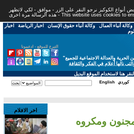
 أنواع الكوكيز نرجو النقر على الزر - موافق - لكي لاتظهر
This website uses cookies to ensure you ge
وكالة أنباء العمال
-
وكالة أنباء حقوق الإنسان
-
اخبار الرياضة
-
اخبار
لوم
التبرع للموقع - ادعمونا
حرية والعدالة الاجتماعية للجميع
"
تى نالها أعلام في الفكر والثقافة
قر هنا لاستخدام الموقع البديل
كوردي
English
اخر الافلام
مجنون ومكروه