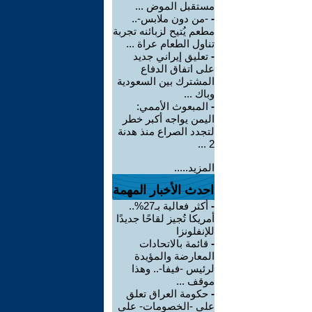
مستقبل الموض ...
-
-من دون ملابس-..
مطعم يُتيح لزبائنه تجربة
تناول الطعام عراة ...
-
تعليق إيراني جديد
على اتفاق الدفاع
المشترك بين السعودية
وباك ...
-
المبعوث الأممي:
اليمن يواجه أكبر خطر
لتجدد الصراع منذ هدنة
2 ...
المزيد.....
احدث الأخبار المهمة
-
أكثر فعالية بـ27%..
أمريكا تُجيز لقاحًا جديدًا
للإنفلونزا
-
قائمة بالاتحادات
المعارضة والمؤيدة
لرئيس -فيفا-.. وهذا
موقف ...
-
حكومة العراق تعلق
على -الخصومات- على