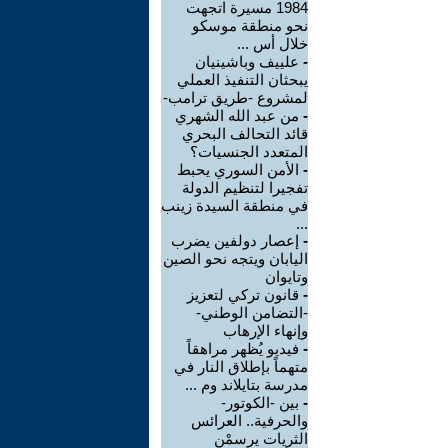
1984 مسيرة اتجهت
نحو منطقة موسكو
خلال أس ...
-
علييف وباشينيان
يبحثان التنفيذ العملي
لمشروع -طريق ترامب-
-
من عبد الله الشهري
قائد التحالف البحري
المتعدد الجنسيات؟
-
الأمن السوري يحبط
تفجيرا لتنظيم الدولة
في منطقة السيدة زينب
...
-
إعصار دولفين يضرب
اليابان ويتجه نحو الصين
وتايوان
-
قانون تركي لتعزيز
-التضامن الوطني-
وإنهاء الإرهاب
-
فيديو يُظهر مراهقاً
متهماً بإطلاق النار في
مدرسة بتايلاند وم ...
-
بين -الكوتور-
والحرفية.. العرائس
الثريات يرسمْن