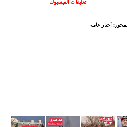
تعليقات الفيسبوك
محور: أخبار عامة