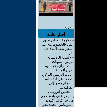
المزيد.....
أخبار عامة
-
حكومة العراق تعلق
على -الخصومات- على
أسعار نفط البلاد في
ظل ...
-
-البيت الروسي-
ببرلين- شبهات
استخباراتية فرنسية
تحرج ألمانيا ...
-
نائب الرئيس التركي
يتحدث عن احتمالية
انضمام مصر إلى
اتفاقية ...
-
الجيش الروسي
يسيطر على بلدة أخرى
في خاركوف (فيديو)
-
سوبيانين: تحييد نحو