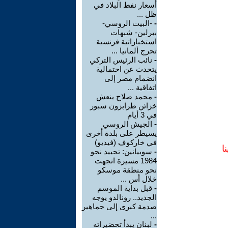
أسعار نفط البلاد في
ظل ...
-
-البيت الروسي-
ببرلين- شبهات
استخباراتية فرنسية
تحرج ألمانيا ...
-
نائب الرئيس التركي
يتحدث عن احتمالية
انضمام مصر إلى
اتفاقية ...
-
محمد صلاح ينعش
خزائن طرابزون سبور
في 3 أيام
-
الجيش الروسي
يسيطر على بلدة أخرى
في خاركوف (فيديو)
ا
-
سوبيانين: تحييد نحو
1984 مسيرة اتجهت
نحو منطقة موسكو
خلال أس ...
-
قبل بداية الموسم
الجديد.. رونالدو يوجه
صدمة كبرى إلى جماهير
...
-
لبنان يبدأ تحضيراته