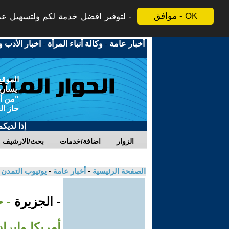
موافق - OK
لتوفير افضل خدمة لكم ولتسهيل عملي
أخبار عامة
-
وكالة أنباء المرأة
-
اخبار الأدب و
الموقع
يسارية
"من أج
حاز ال
إذا لديك
الزوار
اضافة/خدمات
بحث/الارشيف
الصفحة الرئيسية
-
أخبار عامة
-
يوتيوب التمدن
- الجزيرة
- ج
أمريكا وإيرا