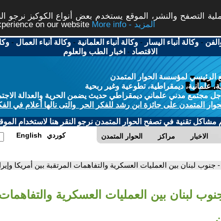
ة التصفح والنشر، الموقع يستخدم بعض أنواع الكوكيز نرجو النق
More info - المزيد
experience on our website
الفن
-
وكالة أنباء اليسار
-
وكالة أنباء العلمانية
-
وكالة أنباء العمال
-
وكا
الاقتصاد
-
اخبار الطب والعلوم
 الرئيسي لمؤسسة الحوار المتمدن
، علمانية، ديمقراطية، تطوعية وغير ربحية
ل مجتمع مدني علماني ديمقراطي حديث يضمن الحرية والعدالة الاجتم
حوار المتمدن على جائزة ابن رشد للفكر الحر والتى نالها أعلام في الفك
م مشاكل تقنية في تصفح الحوار المتمدن نرجو النقر هنا لاستخدام الموقع
كوردي
English
الاخبار
مراكز
الحوار المتمدن
- جنوب لبنان بين العمليات العسكرية والتفاهمات المرتقبة بين أمريكا وإير
نوب لبنان بين العمليات العسكرية والتفاهمات 
ن