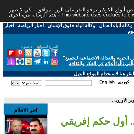
 أنواع الكوكيز نرجو النقر على الزر - موافق - لكي لاتظهر
This website uses cookies to ensure you ge
وكالة أنباء العمال
-
وكالة أنباء حقوق الإنسان
-
اخبار الرياضة
-
اخبار
لوم
التبرع للموقع - ادعمونا
حرية والعدالة الاجتماعية للجميع
"
تى نالها أعلام في الفكر والثقافة
قر هنا لاستخدام الموقع البديل
كوردي
English
بر الأوروبي
اخر الافلام
. أول حكم إفريقي