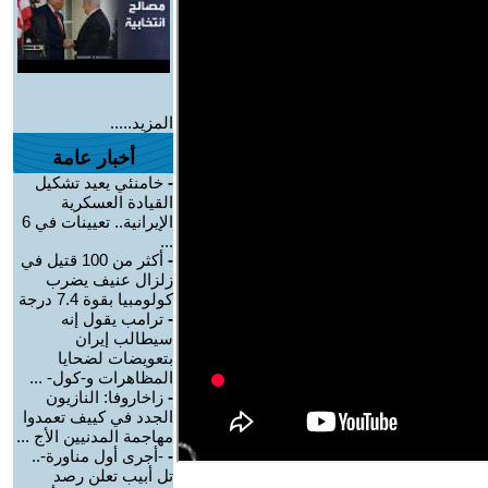
المزيد.....
أخبار عامة
-
خامنئي يعيد تشكيل
القيادة العسكرية
الإيرانية.. تعيينات في 6
...
-
أكثر من 100 قتيل في
زلزال عنيف يضرب
كولومبيا بقوة 7.4 درجة
-
ترامب يقول إنه
سيطالب إيران
بتعويضات لضحايا
المظاهرات و-كول- ...
-
زاخاروفا: النازيون
الجدد في كييف تعمدوا
مهاجمة المدنيين الأج ...
-
-أجرى أول مناورة-..
تل أبيب تعلن رصد