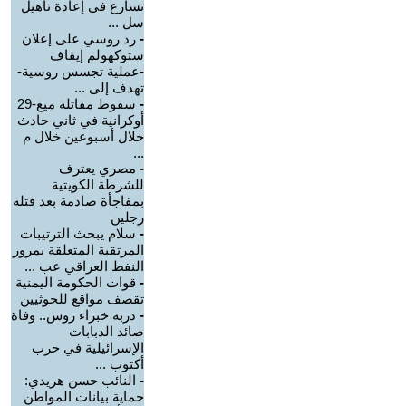
تسارع في إعادة تأهيل
سل ...
-
رد روسي على إعلان
ستوكهولم إيقاف
-عملية تجسس روسية-
تهدف إلى ...
-
سقوط مقاتلة ميغ-29
أوكرانية في ثاني حادث
خلال أسبوعين خلال م
...
-
مصري يعترف
للشرطة الكويتية
بمفاجأة صادمة بعد قتله
رجلين
-
سلام يبحث الترتيبات
المرتقبة المتعلقة بمرور
النفط العراقي عب ...
-
قوات الحكومة اليمنية
تقصف مواقع للحوثيين
-
دربه خبراء روس.. وفاة
صائد الدبابات
الإسرائيلية في حرب
أكتوب ...
-
النائب حسن هريدي:
حماية بيانات المواطن