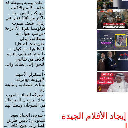
-
عادة يومية بسيطة قد
تخفّف الألم والاكتئاب
لدى كبار السن.. ما ...
-
أكثر من 100 قتيل في
زلزال عنيف يضرب
كولومبيا بقوة 7.4 درجة
-
ترامب يقول إنه
سيطالب إيران
بتعويضات لضحايا
المظاهرات و-كول- ...
-
ألمانيا تستأنف إعادة
الآلاف من طالبي
اللجوء إلى إيطاليا والي
...
-
استقرار الأسهم
الأوروبية مع ترقب
بيانات اقتصادية ومتابعة
أزم ...
-
معركة البقاء.. الحرب
تفتك بمرضى السرطان
في السودان وسط انهيا
...
جاد الأفلام الجيدة
-
شريان الحياة يعود
للسودان: تأمين طريق
ا
الصادرات يفتح آفاقاً ا ...