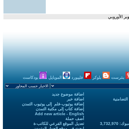
بر الأوروبي
بنترست
بلوكر
فليبورد
الموبايل
بودكاست
اضافة موضوع جديد
التضامنية
اضافة خبر
إضافة يوتيوب-فلم إلى يوتيوب التمدن
إضافة كتاب إلى مكتبة التمدن
Add new article - English
أضف حملة
3,732,97
تعديل الموقع الفرعي للكاتب-ة
ابحث في موقع الحوار المتمدن