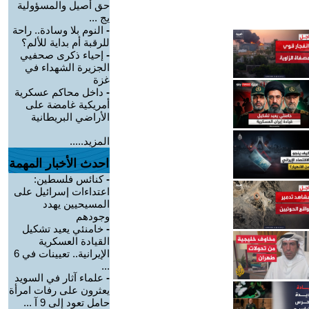
حق أصيل والمسؤولية
يج ...
-
النوم بلا وسادة.. راحة
للرقبة أم بداية للألم؟
-
إحياء ذكرى صحفيي
الجزيرة الشهداء في
غزة
-
داخل محاكم عسكرية
أمريكية غامضة على
الأراضي البريطانية
المزيد.....
احدث الأخبار المهمة
-
كنائس فلسطين:
اعتداءات إسرائيل على
المسيحيين يهدد
وجودهم
-
خامنئي يعيد تشكيل
القيادة العسكرية
الإيرانية.. تعيينات في 6
...
-
علماء آثار في السويد
يعثرون على رفات امرأة
حامل تعود إلى 9 آ ...