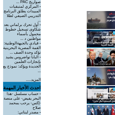
صواريخ PAC ...
-
المركزي لمتبقيات
المبيدات يطلق البرنامج
التدريبي الصيفي لطلا
...
-
أول تحرك برلماني بعد
شكاوى تسجيل خطوط
محمول بأسماء
مواطنين د ...
-
قيادي بالجبهةالوطنية:
القمة المصرية البحرينية
تؤكد وحدة الصف ...
-
البابا تواضروس يشيد
بإنجازات العلمين
الجديدة ويؤكد: نموذج يع
...
المزيد.....
احدث الأخبار المهمة
-
حساب مسلسل -هذا
البحر يفيض- على منصة
-إكس- يرحب بمحمد
صلاح
-
مصدر لبناني: