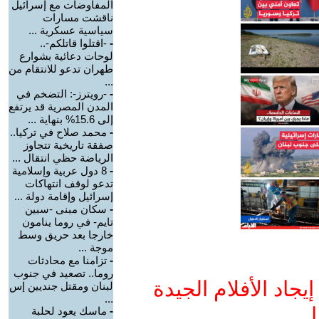
المفاوضات مع إسرائيل
ناقشت مسارات
سياسية عسكرية ...
-
-اقتلوا قاتلكم-..
لوحات دعائية بشوارع
طهران تدعو للانتقام من
...
-
-رويترز-: التضخم في
المدن المصرية قد يرتفع
إلى 15.6% بنهاية ...
-
محمد صلاح في تركيا..
صفقة تاريخية تتجاوز
الرياضة حظي انتقال ...
-
8 دول عربية وإسلامية
تدعو لوقف انتهاكات
إسرائيل وإقامة دولة ...
-
سكان مبنى -سبين
تايم- في روما ينامون
خارجا بعد حريق وسط
موجة ...
-
تزامنا مع محادثات
روما.. تصعيد في جنوب
جاد الأفلام الجيدة
لبنان ومقتل جنديين إس
...
ا
-
ماسك يعود لحلبة