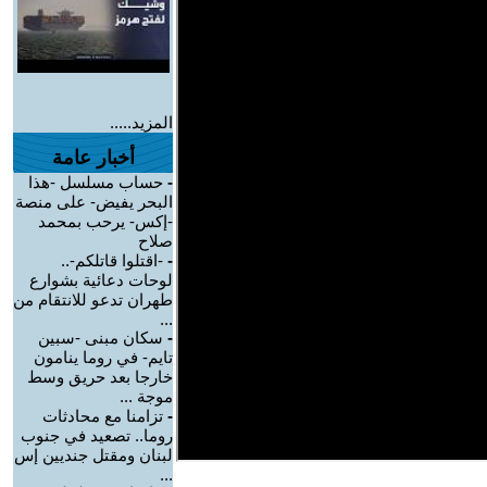
المزيد.....
أخبار عامة
-
حساب مسلسل -هذا
البحر يفيض- على منصة
-إكس- يرحب بمحمد
صلاح
-
-اقتلوا قاتلكم-..
لوحات دعائية بشوارع
طهران تدعو للانتقام من
...
-
سكان مبنى -سبين
تايم- في روما ينامون
خارجا بعد حريق وسط
موجة ...
-
تزامنا مع محادثات
روما.. تصعيد في جنوب
لبنان ومقتل جنديين إس
...