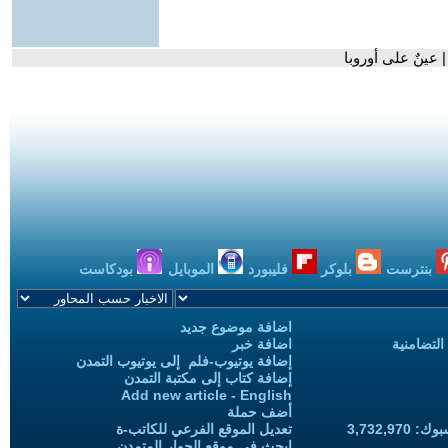
عينٌ على أوروبا
بنترست
بلوكر
فليبورد
الموبايل
بودكاست
اضافة موضوع جديد
التضامنية
اضافة خبر
إضافة يوتيوب-فلم إلى يوتيوب التمدن
إضافة كتاب إلى مكتبة التمدن
Add new article - English
أضف حملة
3,732,97
تعديل الموقع الفرعي للكاتب-ة
ابحث في موقع الحوار المتمدن