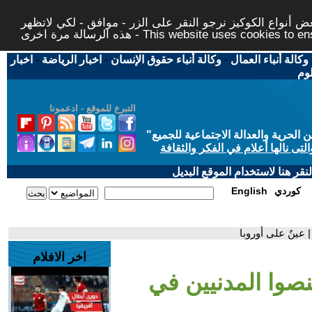
 أنواع الكوكيز نرجو النقر على الزر - موافق - لكي لاتظهر
This website uses cookies to ensure you ge
وكالة أنباء العمال
-
وكالة أنباء حقوق الإنسان
-
اخبار الرياضة
-
اخبار
لوم
التبرع للموقع - ادعمونا
حرية والعدالة الاجتماعية للجميع
"
تى نالها أعلام في الفكر والثقافة
قر هنا لاستخدام الموقع البديل
كوردي
English
عينٌ على أوروبا
اخر الافلام
صوا المدنيين في