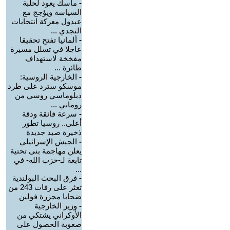
-
ماسك يعود لحلبة
السياسة ويؤجج مع
عبدول معركة انتخابات
التجدي ...
-
ألمانيا تفتح تحقيقا
عاجلا في تسلل مسيرة
مفخخة لاستهداف
طائرة ...
-
الخارجية الروسية:
موسكو سترد على طرد
دبلوماسي روسي من
روماني ...
-
سرعة فائقة ودقة
أعلى.. روسيا تطور
ذخيرة صيد جديدة
-
الجيش الإسرائيلي
يعلن مهاجمة بنى تحتية
تابعة لـ-حزب الله- في
...
-
فرق البحث البولندية
تعثر على رفات 243 من
ضحايا مجزرة فولين
-
وزير الخارجية
الأوكراني يشتكي من
صعوبة الحصول على