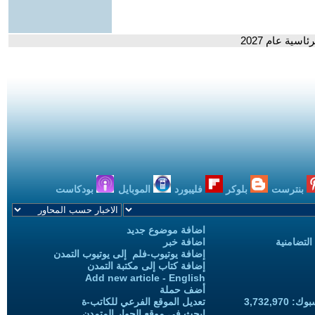
سية عام 2027
بنترست
بلوكر
فليبورد
الموبايل
بودكاست
اضافة موضوع جديد
التضامنية
اضافة خبر
إضافة يوتيوب-فلم إلى يوتيوب التمدن
إضافة كتاب إلى مكتبة التمدن
Add new article - English
أضف حملة
3,732,97
تعديل الموقع الفرعي للكاتب-ة
ابحث في موقع الحوار المتمدن