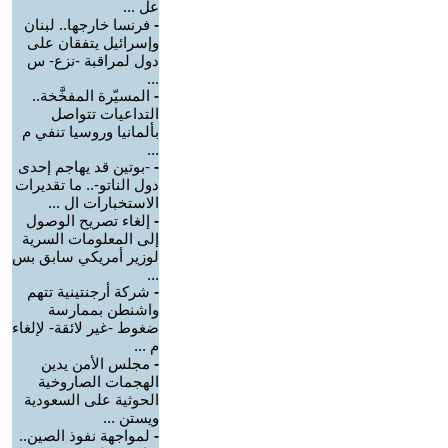
عل ...
-
فرنسا خارجها.. لبنان
وإسرائيل يتفقان على
دول لمراقبة -نزع- س
...
-
المسيّرة المفخَّخة..
التداعيات تتواصل
بألمانيا وروسيا تنفي م
...
-
-بوتين قد يهاجم إحدى
دول الناتو-.. ما تقديرات
الاستخبارات ال ...
-
إلغاء تصريح الوصول
إلى المعلومات السرية
لوزير أمريكي سابق بس
...
-
شركة أرجنتينية تتهم
واشنطن بممارسة
ضغوط -غير لائقة- لإلغاء
م ...
-
مجلس الأمن يدين
الهجمات الصاروخية
الحوثية على السعودية
ويستن ...
-
لمواجهة نفوذ الصين..