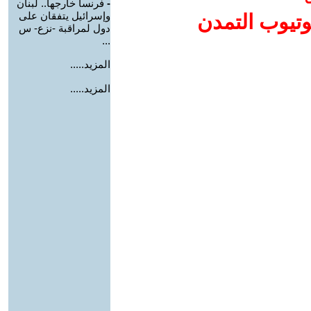
-
فرنسا خارجها.. لبنان
وإسرائيل يتفقان على
وتيوب التمدن
دول لمراقبة -نزع- س
...
المزيد.....
المزيد.....