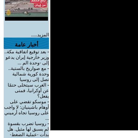
المزيد.....
أخبار عامة
-
بعد توقيع اتفاقية مكة..
وزير خارجية إيران يدعو
إلى -وحدة الم ...
-
مع صواريخ بالستية..
وحدة كورية شمالية
تصل إلى روسيا
-
الغرب سيتخلى حتمًا
عن أوكرانيا، فمتى
يفعل؟
-
موسكو تقضي على
أوهام باشينيان: لا واجب
على روسيا تجاه أرميني
...
-
روسيا تضرب بقسوة
لم يسبق لها مثيل. هل
بدأت -عملية الضغط-