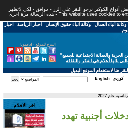
 أنواع الكوكيز نرجو النقر على الزر - موافق - لكي لاتظهر
This website uses cookies to ensure you ge
وكالة أنباء العمال
-
وكالة أنباء حقوق الإنسان
-
اخبار الرياضة
-
اخبار
لوم
التبرع للموقع - ادعمونا
حرية والعدالة الاجتماعية للجميع
"
تى نالها أعلام في الفكر والثقافة
قر هنا لاستخدام الموقع البديل
كوردي
English
سية عام 2027
اخر الافلام
خلات أجنبية تهدد