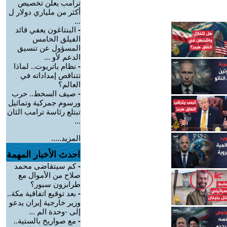
ترامب يعلن تخصيص
أكثر من ملياري دولار ل
...
-
البنتاغون يعفي قائد
الفيلق الخامس
المسؤول عن تنسيق
الدعم لأو ...
-
نظام باتريوت.. لماذا
تتناقص إمداداته في
العالم؟
-
صيف السخط.. حرب
ورسوم جمركية وتماثيل
تبتلع رئاسة ترامب الثان
...
المزيد.....
احدث الأخبار المهمة
-
كم سيتقاضى محمد
صلاح من الأموال مع
طرابزون سبور؟
-
بعد توقيع اتفاقية مكة..
وزير خارجية إيران يدعو
إلى -وحدة الم ...
-
مع صواريخ بالستية..