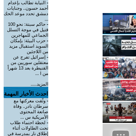
-
النيابة تطالب بإعدام
أحمد حسون.. وجنايات
دمشق تحدد موعد الحك
...
-
حاكم سبتة: نحو 100
قتيل في موجة التسلل
الجماعي للمهاجرين
-
حزب البيئة: بإمكان
السويد استقبال مزيد
من اللاجئين
-
إسرائيل تفرج عن
معتقلين سوريين من
القنيطرة بعد 13 شهراً
من ا ...
المزيد.....
احدث الأخبار المهمة
-
وثّقت معركتها مع
سرطان نادر.. وفاة
صانعة المحتوى
الأمريكية س ...
-
لحظة احتماء طلاب
تحت الطاولات أثناء
إطلاق نار بمدرسة في