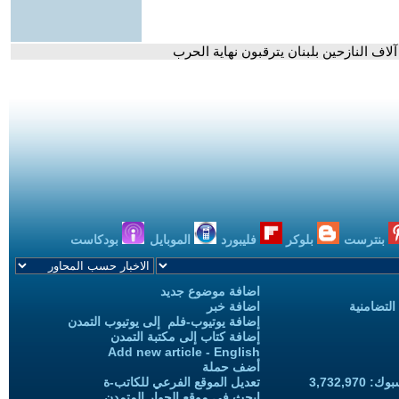
آلاف النازحين بلبنان يترقبون نهاية الحرب
بنترست
بلوكر
فليبورد
الموبايل
بودكاست
اضافة موضوع جديد
التضامنية
اضافة خبر
إضافة يوتيوب-فلم إلى يوتيوب التمدن
إضافة كتاب إلى مكتبة التمدن
Add new article - English
أضف حملة
3,732,97
تعديل الموقع الفرعي للكاتب-ة
ابحث في موقع الحوار المتمدن