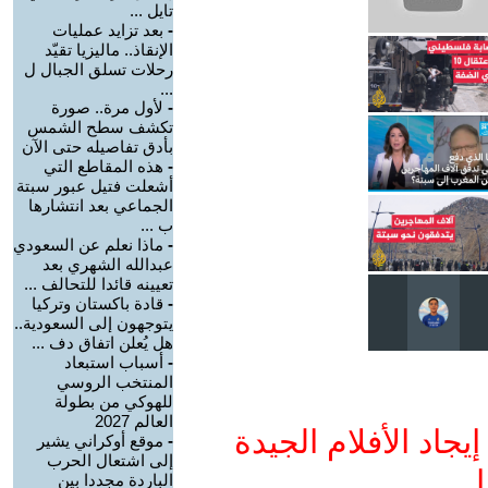
تايل ...
-
بعد تزايد عمليات
الإنقاذ.. ماليزيا تقيّد
رحلات تسلق الجبال ل
...
-
لأول مرة.. صورة
تكشف سطح الشمس
بأدق تفاصيله حتى الآن
-
هذه المقاطع التي
أشعلت فتيل عبور سبتة
الجماعي بعد انتشارها
ب ...
-
ماذا نعلم عن السعودي
عبدالله الشهري بعد
تعيينه قائدا للتحالف ...
-
قادة باكستان وتركيا
يتوجهون إلى السعودية..
هل يُعلن اتفاق دف ...
-
أسباب استبعاد
المنتخب الروسي
للهوكي من بطولة
العالم 2027
جاد الأفلام الجيدة
-
موقع أوكراني يشير
إلى اشتعال الحرب
ا
الباردة مجددا بين