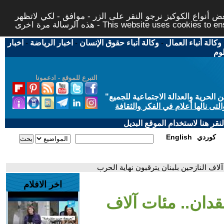
 أنواع الكوكيز نرجو النقر على الزر - موافق - لكي لاتظهر
This website uses cookies to ensure you ge
وكالة أنباء العمال
-
وكالة أنباء حقوق الإنسان
-
اخبار الرياضة
-
اخبار
لوم
التبرع للموقع - ادعمونا
حرية والعدالة الاجتماعية للجميع
"
تى نالها أعلام في الفكر والثقافة
قر هنا لاستخدام الموقع البديل
كوردي
English
آلاف النازحين بلبنان يترقبون نهاية الحرب
اخر الافلام
فقدان.. مئات آلاف