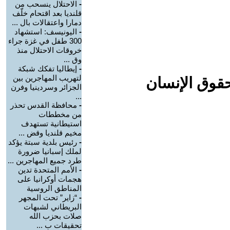
-
الاحتلال ينسحب من
قلنديا بعد اقتحام خلّف
دمارا واعتقالات بال ...
-
اليونيسف: استشهاد
300 طفل في غزة جراء
خروقات الاحتلال منذ
وق ...
-
إيطاليا تفكك شبكة
لتهريب المهاجرين بين
حقوق الإنسان
الجزائر وسردينيا وفرن
...
-
محافظة القدس تحذر
من مخططات
استيطانية تستهدف
مخيم قلنديا وقض ...
-
رئيس بلدية سبتة يؤكد
لملك إسبانيا ضرورة
طرد جميع المهاجرين ...
-
الأمم المتحدة تدين
هجمات أوكرانيا على
المناطق الروسية
-
“زاير” تحت المجهر
البريطاني لشبهات
صلات بحزب الله
تحقيقات ب ...