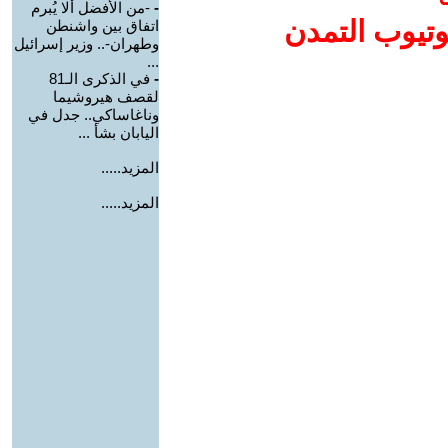
-
-من الأفضل ألا يُبرم
وتيوب التمدن
اتفاق بين واشنطن
وطهران-.. وزير إسرائيل
...
-
في الذكرى الـ81
لقصف هيروشيما
وناغاساكي.. جدل في
اليابان بشأ ...
المزيد.....
المزيد.....