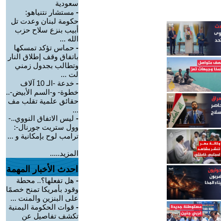
سعودية
-
مستشار نتنياهو:
حكومة لبنان وعدت تل
أبيب بنزع سلاح حزب
الله ...
-
حماس تؤكد تمسكها
باتفاق وقف إطلاق النار
وتطالب بجدول زمني
لت ...
-
خدعة -الـ 10 آلاف
خطوة- و-السم الأبيض-..
حقائق علمية تقلب مف
...
-
ليس الاتفاق النووي..-
وول ستريت جورنال-:
ترامب لوح بإمكانية و ...
المزيد.....
احدث الأخبار المهمة
-
هل تفعلها؟.. محطة
وقود بأمريكا تمنح خصمًا
على البنزين والمنت ...
-
قوات الحكومة اليمنية
تكشف تفاصيل عن