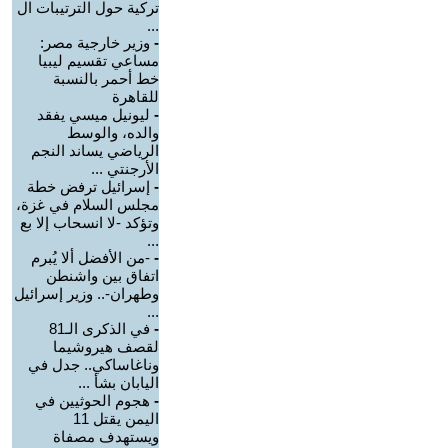
تركية حول الترتيبات ال
...
-
وزير خارجية مصر:
مساعي تقسيم ليبيا
خط أحمر بالنسبة
للقاهرة
-
ليونيل ميسي يفقد
والده، والوسط
الرياضي يساند النجم
الأرجنتي ...
-
إسرائيل ترفض خطة
مجلس السلام في غزة،
وتؤكد -لا انسحاب إلا بع
...
-
-من الأفضل ألا يُبرم
اتفاق بين واشنطن
وطهران-.. وزير إسرائيل
...
-
في الذكرى الـ81
لقصف هيروشيما
وناغاساكي.. جدل في
اليابان بشأ ...
-
هجوم الحوثيين في
اليمن يقتل 11
ويستهدف مصفاة