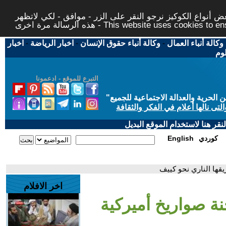
 أنواع الكوكيز نرجو النقر على الزر - موافق - لكي لاتظهر
This website uses cookies to ensure you ge
وكالة أنباء العمال
-
وكالة أنباء حقوق الإنسان
-
اخبار الرياضة
-
اخبار
لوم
التبرع للموقع - ادعمونا
حرية والعدالة الاجتماعية للجميع
"
تى نالها أعلام في الفكر والثقافة
قر هنا لاستخدام الموقع البديل
كوردي
English
يقها الناري نحو كييف
اخر الافلام
نة صواريخ أميركية