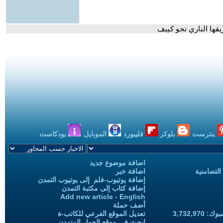
يقها الناري نحو كييف
بنترست
بلوكر
فليبورد
الموبايل
بودكاست
اضافة موضوع جديد
التضامنية
اضافة خبر
إضافة يوتيوب-فلم إلى يوتيوب التمدن
إضافة كتاب إلى مكتبة التمدن
Add new article - English
أضف حملة
3,732,97
تعديل الموقع الفرعي للكاتب-ة
ابحث في موقع الحوار المتمدن