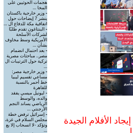
هجمات الحوثيين على
المخا ...
-
وزير خارجية باكستان
ينشر 7 إيضاحات حول
اتفاقية مكة للدفاع ال ...
-
البنتاغون تقدم طلبًا
لشركات الأسلحة
الأمريكية وسط مخاوف
بشأن ...
-
بعد احتمال انضمام
مصر.. مباحثات مصرية
تركية حول الترتيبات ال
...
-
وزير خارجية مصر:
مساعي تقسيم ليبيا
خط أحمر بالنسبة
للقاهرة
-
ليونيل ميسي يفقد
والده، والوسط
الرياضي يساند النجم
الأرجنتي ...
-
إسرائيل ترفض خطة
جاد الأفلام الجيدة
مجلس السلام في غزة،
وتؤكد -لا انسحاب إلا بع
ا
...