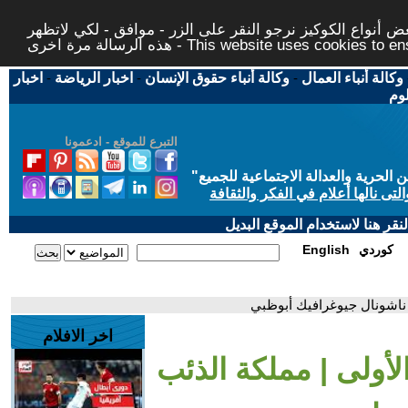
 أنواع الكوكيز نرجو النقر على الزر - موافق - لكي لاتظهر
This website uses cookies to ensure you ge
وكالة أنباء العمال
-
وكالة أنباء حقوق الإنسان
-
اخبار الرياضة
-
اخبار
لوم
التبرع للموقع - ادعمونا
حرية والعدالة الاجتماعية للجميع
"
تى نالها أعلام في الفكر والثقافة
قر هنا لاستخدام الموقع البديل
كوردي
English
| ناشونال جيوغرافيك أبوظبي
اخر الافلام
الأولى | مملكة الذئب