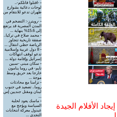
-
-اقتلوا قاتلكم-..
لوحات دعائية بشوارع
طهران تدعو للانتقام من
...
-
-رويترز-: التضخم في
المدن المصرية قد يرتفع
إلى 15.6% بنهاية ...
-
محمد صلاح في تركيا..
صفقة تاريخية تتجاوز
الرياضة حظي انتقال ...
-
8 دول عربية وإسلامية
تدعو لوقف انتهاكات
إسرائيل وإقامة دولة ...
-
سكان مبنى -سبين
تايم- في روما ينامون
خارجا بعد حريق وسط
موجة ...
-
تزامنا مع محادثات
روما.. تصعيد في جنوب
لبنان ومقتل جنديين إس
...
-
ماسك يعود لحلبة
جاد الأفلام الجيدة
السياسة ويؤجج مع
عبدول معركة انتخابات
ا
التجدي ...