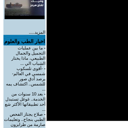
المزيد.....
اخبار الطب والعلوم
-
ما بين عمليات
التجميل والجمال
الطبيعي، ماذا يختار
الشباب الي ...
-
-أقوى تلسكوب
شمسي في العالم-
يرصد أدق صور
للشمس.. اكتشاف يمه
...
-
بعد 10 سنوات من
الخدمة.. غوغل تستبدل
أحد تطبيقاتها الأكثر شع
...
-
صلاح يجتاز الفحص
الطبي بنجاح.. وتعليمات
صارمة من طرابزون