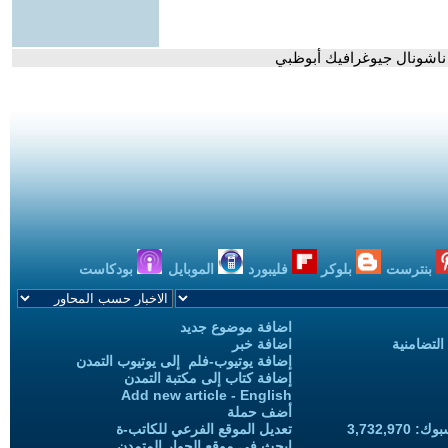
| ناشونال جيوغرافيك أبوظبي
بنترست
بلوكر
فليبورد
الموبايل
بودكاست
اضافة موضوع جديد
التضامنية
اضافة خبر
إضافة يوتيوب-فلم إلى يوتيوب التمدن
إضافة كتاب إلى مكتبة التمدن
Add new article - English
أضف حملة
3,732,97
تعديل الموقع الفرعي للكاتب-ة
ابحث في موقع الحوار المتمدن