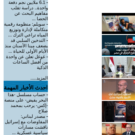
-
6.1 ملايين نجم دفعة
واحدة.. دراسة تقلب
مفاهيم البحث عن
الحضا ...
-
سويلم: منظومة رقمية
متكاملة لإدارة وتوزيع
المياه تراعي الترك ...
-
التدخين السلبي قد
يضعف مينا الأسنان منذ
الأيام الأولى للحياة ...
-
غوغل تعلن عن واحدة
من أفضل الساعات
الذكية
المزيد.....
احدث الأخبار المهمة
-
حساب مسلسل -هذا
البحر يفيض- على منصة
-إكس- يرحب بمحمد
صلاح
-
مصدر لبناني:
المفاوضات مع إسرائيل
ناقشت مسارات
سياسية عسكرية ...