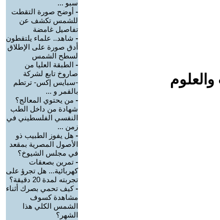
سبو ...
-
أوضح صورة التقطت
للشمس تكشف عن
تفاصيل غامضة
-
شاهد.. علماء يلتقطون
أدق صورة على الإطلاق
لسطح الشمس
-
الطبقة العليا من
صاروخ تابع لشركة
والعلوم
-سبايس إكس- ترتطم
بالقمر و ...
-
من يحتوي المعالج؟
شهادة من داخل الطب
النفسي الفلسطيني في
زمن ...
-
هل يفوز الطبيب ذو
الأصول المصرية بمقعد
في مجلس الشيوخ؟
-
تمرين بصعقات
كهربائية... هل تجرؤ على
تجربته لمدة 20 دقيقة؟
-
كيف تحمي بصرك أثناء
مشاهدة كسوف
الشمس الكلي هذا
الشهر؟