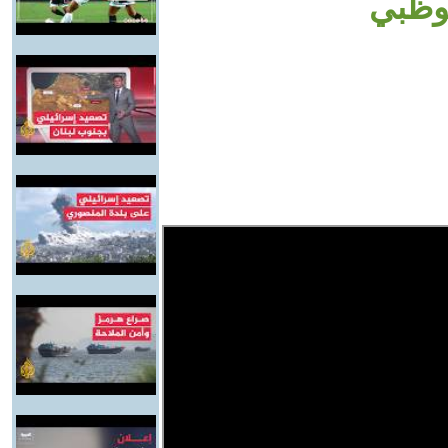
بوظبي