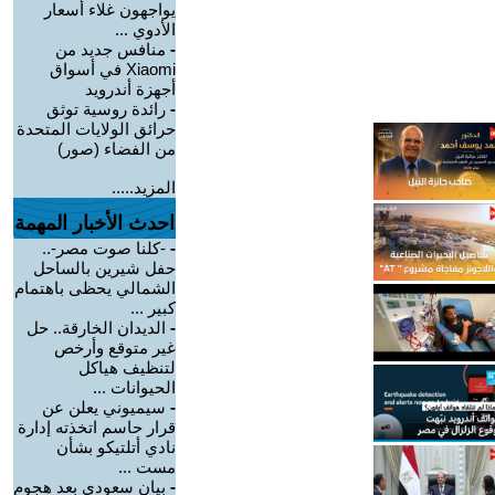
يواجهون غلاء أسعار
الأدوي ...
-
منافس جديد من
Xiaomi في أسواق
أجهزة أندرويد
-
رائدة روسية توثق
حرائق الولايات المتحدة
من الفضاء (صور)
المزيد.....
احدث الأخبار المهمة
-
-كلنا صوت مصر-..
حفل شيرين بالساحل
الشمالي يحظى باهتمام
كبير ...
-
الديدان الخارقة.. حل
غير متوقع وأرخص
لتنظيف هياكل
الحيوانات ...
-
سيميوني يعلن عن
قرار حاسم اتخذته إدارة
نادي أتلتيكو بشأن
مست ...
-
بيان سعودي بعد هجوم