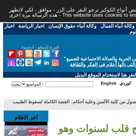
 أنواع الكوكيز نرجو النقر على الزر - موافق - لكي لاتظهر
This website uses cookies to ensure you ge
وكالة أنباء العمال
-
وكالة أنباء حقوق الإنسان
-
اخبار الرياضة
-
اخبار
لوم
التبرع للموقع - ادعمونا
حرية والعدالة الاجتماعية للجميع
"
تى نالها أعلام في الفكر والثقافة
قر هنا لاستخدام الموقع البديل
كوردي
English
ول من كلية الألسن وعليه أحكام.. القصة الكاملة لسقوط الطبيب
اخر الافلام
ح قلب لسنوات وهو