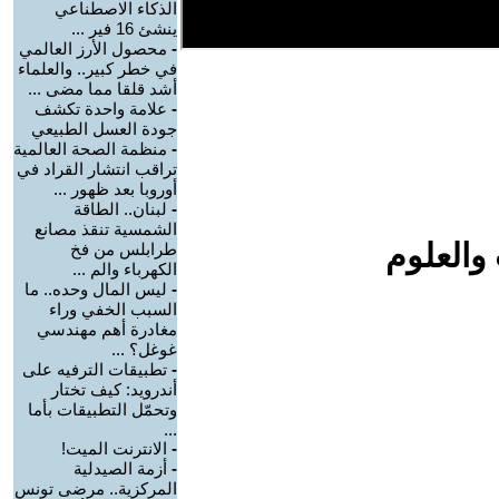
الذكاء الاصطناعي
ينشئ 16 فير ...
-
محصول الأرز العالمي
في خطر كبير.. والعلماء
أشد قلقا مما مضى ...
-
علامة واحدة تكشف
جودة العسل الطبيعي
-
منظمة الصحة العالمية
تراقب انتشار القراد في
أوروبا بعد ظهور ...
-
لبنان.. الطاقة
الشمسية تنقذ مصانع
والعلوم
طرابلس من فخ
الكهرباء والم ...
-
ليس المال وحده.. ما
السبب الخفي وراء
مغادرة أهم مهندسي
غوغل؟ ...
-
تطبيقات الترفيه على
أندرويد: كيف تختار
وتحمّل التطبيقات بأما
...
-
الانترنت الميت!
-
أزمة الصيدلية
المركزية.. مرضى تونس