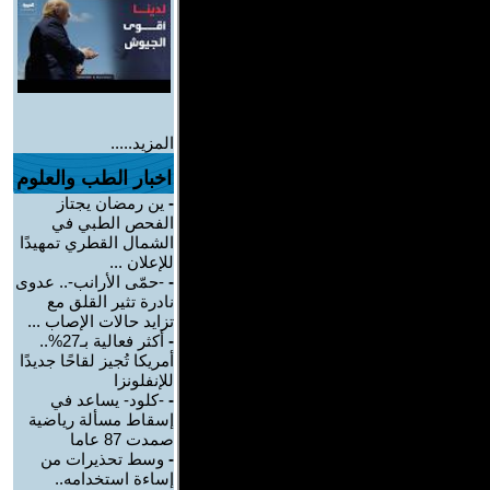
المزيد.....
اخبار الطب والعلوم
-
ين رمضان يجتاز
الفحص الطبي في
الشمال القطري تمهيدًا
للإعلان ...
-
-حمّى الأرانب-.. عدوى
نادرة تثير القلق مع
تزايد حالات الإصاب ...
-
أكثر فعالية بـ27%..
أمريكا تُجيز لقاحًا جديدًا
للإنفلونزا
-
-كلود- يساعد في
إسقاط مسألة رياضية
صمدت 87 عاما
-
وسط تحذيرات من
إساءة استخدامه..