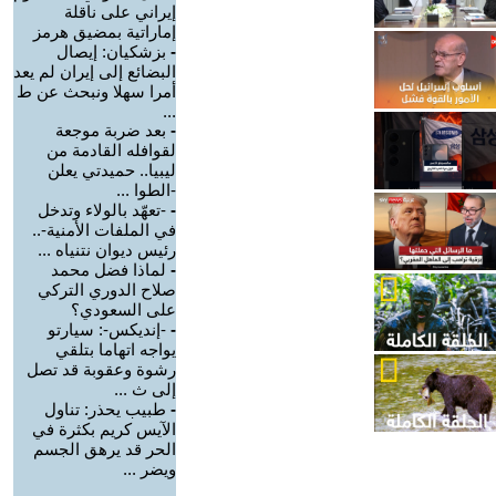
إيراني على ناقلة
إماراتية بمضيق هرمز
-
بزشكيان: إيصال
البضائع إلى إيران لم يعد
أمرا سهلا ونبحث عن ط
...
-
بعد ضربة موجعة
لقوافله القادمة من
ليبيا.. حميدتي يعلن
-الطوا ...
-
-تعهّد بالولاء وتدخل
في الملفات الأمنية-..
رئيس ديوان نتنياه ...
-
لماذا فضل محمد
صلاح الدوري التركي
على السعودي؟
-
-إنديكس-: سيارتو
يواجه اتهاما بتلقي
رشوة وعقوبة قد تصل
إلى ث ...
-
طبيب يحذر: تناول
الآيس كريم بكثرة في
الحر قد يرهق الجسم
ويضر ...