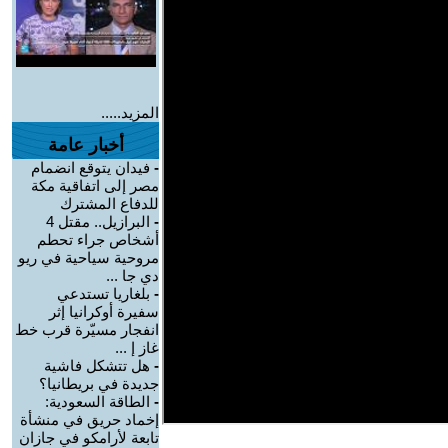
المزيد.....
أخبار عامة
-
فيدان يتوقع انضمام
مصر إلى اتفاقية مكة
للدفاع المشترك
-
البرازيل.. مقتل 4
أشخاص جراء تحطم
مروحية سياحية في ريو
دي جا ...
-
بلغاريا تستدعي
سفيرة أوكرانيا إثر
انفجار مسيّرة قرب خط
غاز إ ...
-
هل تتشكل فاشية
جديدة في بريطانيا؟
-
الطاقة السعودية:
إخماد حريق في منشأة
تابعة لأرامكو في جازان