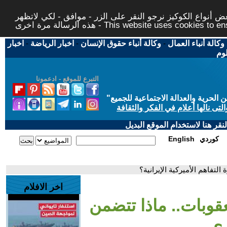
 أنواع الكوكيز نرجو النقر على الزر - موافق - لكي لاتظهر
This website uses cookies to ensure you ge
وكالة أنباء العمال
-
وكالة أنباء حقوق الإنسان
-
اخبار الرياضة
-
اخبار
لوم
التبرع للموقع - ادعمونا
حرية والعدالة الاجتماعية للجميع
"
تى نالها أعلام في الفكر والثقافة
قر هنا لاستخدام الموقع البديل
كوردي
English
لتفاهم الأميركية الإيرانية؟
اخر الافلام
قوبات.. ماذا تتضمن