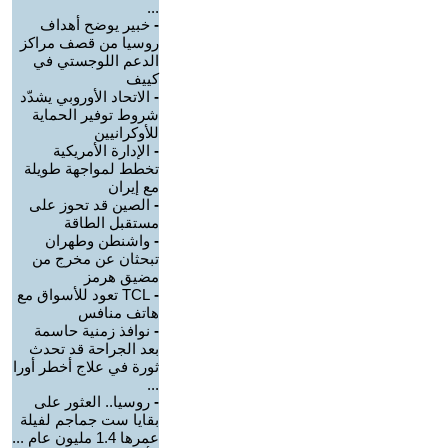
...
-
خبير يوضح أهداف
روسيا من قصف مراكز
الدعم اللوجستي في
كييف
-
الاتحاد الأوروبي يشدّد
شروط توفير الحماية
للأوكرانيين
-
الإدارة الأمريكية
تخطط لمواجهة طويلة
مع إيران
-
الصين قد تحوز على
مستقبل الطاقة
-
واشنطن وطهران
تبحثان عن مخرج من
مضيق هرمز
-
TCL تعود للأسواق مع
هاتف منافس
-
نوافذ زمنية حاسمة
بعد الجراحة قد تحدث
ثورة في علاج أخطر أورا
...
-
روسيا.. العثور على
بقايا ست جماجم لفيلة
عمرها 1.4 مليون عام ...