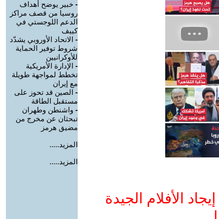
-
خبير يوضح أهداف
روسيا من قصف مراكز
الدعم اللوجستي في
كييف
-
الاتحاد الأوروبي يشدّد
شروط توفير الحماية
للأوكرانيين
-
الإدارة الأمريكية
تخطط لمواجهة طويلة
مع إيران
-
الصين قد تحوز على
مستقبل الطاقة
-
واشنطن وطهران
تبحثان عن مخرج من
مضيق هرمز
المزيد.....
المزيد.....
جاد الأفلام الجيدة
ا