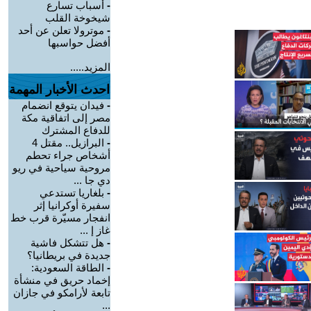
-
أسباب تسارع
شيخوخة القلب
-
موترولا تعلن عن أحد
أفضل حواسبها
المزيد.....
احدث الأخبار المهمة
-
فيدان يتوقع انضمام
مصر إلى اتفاقية مكة
للدفاع المشترك
-
البرازيل.. مقتل 4
أشخاص جراء تحطم
مروحية سياحية في ريو
دي جا ...
-
بلغاريا تستدعي
سفيرة أوكرانيا إثر
انفجار مسيّرة قرب خط
غاز إ ...
-
هل تتشكل فاشية
جديدة في بريطانيا؟
-
الطاقة السعودية:
إخماد حريق في منشأة
تابعة لأرامكو في جازان
...