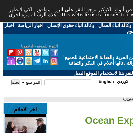
 أنواع الكوكيز نرجو النقر على الزر - موافق - لكي لاتظهر
This website uses cookies to ensure you ge
وكالة أنباء العمال
-
وكالة أنباء حقوق الإنسان
-
اخبار الرياضة
-
اخبار
لوم
التبرع للموقع - ادعمونا
حرية والعدالة الاجتماعية للجميع
"
تى نالها أعلام في الفكر والثقافة
قر هنا لاستخدام الموقع البديل
كوردي
English
اخر الافلام
- Ocean Ex