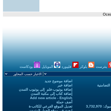
بنترست
بلوكر
فليبورد
الموبايل
بودكاست
اضافة موضوع جديد
التضامنية
اضافة خبر
إضافة يوتيوب-فلم إلى يوتيوب التمدن
إضافة كتاب إلى مكتبة التمدن
Add new article - English
أضف حملة
3,732,97
تعديل الموقع الفرعي للكاتب-ة
ابحث في موقع الحوار المتمدن