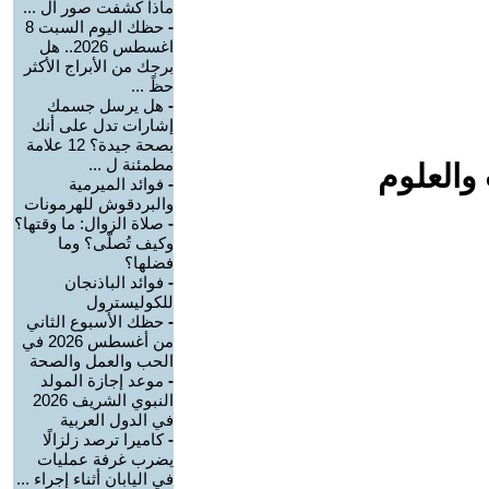
ماذا كشفت صور ال ...
-
حظك اليوم السبت 8
اغسطس 2026.. هل
برجك من الأبراج الأكثر
حظً ...
-
هل يرسل جسمك
إشارات تدل على أنك
بصحة جيدة؟ 12 علامة
مطمئنة ل ...
والعلوم
-
فوائد الميرمية
والبردقوش للهرمونات
-
صلاة الزوال: ما وقتها؟
وكيف تُصلّى؟ وما
فضلها؟
-
فوائد الباذنجان
للكوليسترول
-
حظك الأسبوع الثاني
من أغسطس 2026 في
الحب والعمل والصحة
-
موعد إجازة المولد
النبوي الشريف 2026
في الدول العربية
-
كاميرا ترصد زلزالًا
يضرب غرفة عمليات
في اليابان أثناء إجراء ...