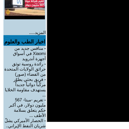
المزيد.....
اخبار الطب والعلوم
-
منافس جديد من
Xiaomi في أسواق
أجهزة أندرويد
-
رائدة روسية توثق
حرائق الولايات المتحدة
من الفضاء (صور)
-
فريق بحثي يطوّر
مركّباً دوائياً جديداً
يستهدف مقاومة الخلايا
...
-
تغريم -ميتا- 567
مليون دولار، في أكبر
حكم يتعلق بسلامة
الأطف ...
-
الحصار الأميركي يشلّ
شريان النفط الإيراني..