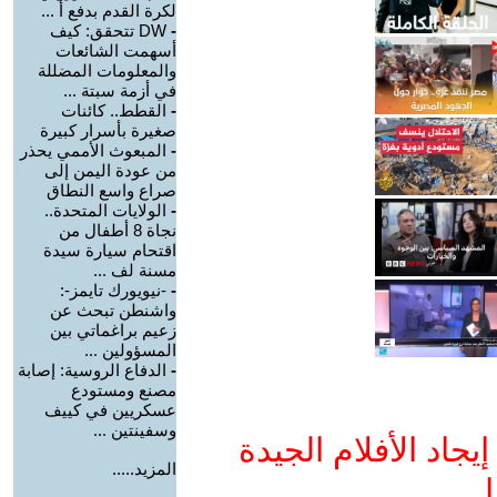
لكرة القدم بدفع أ ...
-
DW تتحقق: كيف
أسهمت الشائعات
والمعلومات المضللة
في أزمة سبتة ...
-
القطط.. كائنات
صغيرة بأسرار كبيرة
-
المبعوث الأممي يحذر
من عودة اليمن إلى
صراع واسع النطاق
-
الولايات المتحدة..
نجاة 8 أطفال من
اقتحام سيارة سيدة
مسنة لف ...
-
-نيويورك تايمز-:
واشنطن تبحث عن
زعيم براغماتي بين
المسؤولين ...
-
الدفاع الروسية: إصابة
مصنع ومستودع
عسكريين في كييف
وسفينتين ...
جاد الأفلام الجيدة
المزيد.....
ا