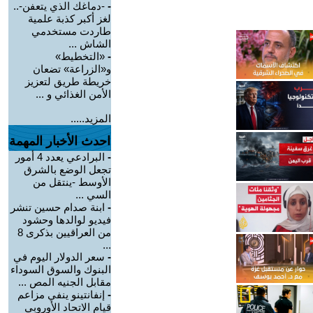
-
-دماغك الذي يتعفن-..
لغز أكبر كذبة علمية
طاردت مستخدمي
الشاش ...
-
«التخطيط»
و«الزراعة» تضعان
خريطة طريق لتعزيز
الأمن الغذائي و ...
المزيد.....
احدث الأخبار المهمة
-
البرادعي يعدد 4 أمور
تجعل الوضع بالشرق
الأوسط -ينتقل من
السي ...
-
ابنة صدام حسين تنشر
فيديو لوالدها وحشود
من العراقيين بذكرى 8
...
-
سعر الدولار اليوم في
البنوك والسوق السوداء
مقابل الجنيه المص ...
-
إنفانتينو ينفي مزاعم
قيام الاتحاد الأوروبي