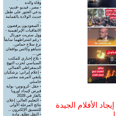
وفاة والده
-
مصر.. فيديو -قديم-
يدعي العثور على طفل
حديث الولادة بالقمامة
...
-
السعوديون يرفضون
الاتفاقيات الإبراهيمية -
وول ستريت جورنال
-
رغم اشتراطهما سابقاً
نزع سلاح حماس..
نتنياهو وكاتس يوافقان
س ...
-
بلاغ إخباري للمكتب
السياسي لحزب النهج
الديمقراطي العمالي
-
إعلام إيراني: بزشكيان
يلتقي المرشد مجتبى
خامنئي
-
حقل -كرونوس- بوابة
قبرص لإمداد أوروبا
بالغاز في 2028
-
التعليم العالي: إعلان
جاد الأفلام الجيدة
نتائج المرحلة الأولى
للتنسيق الإلكترون ...
ا
-
النقل تطلق مادة