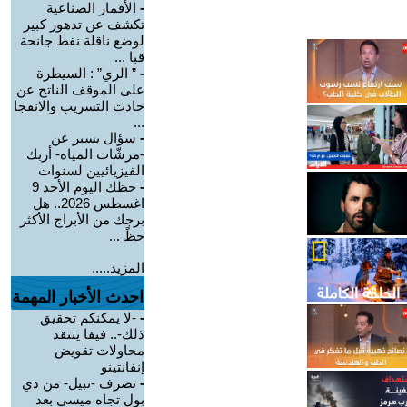
-
الأقمار الصناعية
تكشف عن تدهور كبير
لوضع ناقلة نفط جانحة
قبا ...
-
” الري” : السيطرة
على الموقف الناتج عن
حادث التسريب والانفجا
...
-
سؤال يسير عن
-مرشّات المياه- أربك
الفيزيائيين لسنوات
-
حظك اليوم الأحد 9
اغسطس 2026.. هل
برجك من الأبراج الأكثر
حظً ...
المزيد.....
احدث الأخبار المهمة
-
-لا يمكنكم تحقيق
ذلك-.. فيفا ينتقد
محاولات تقويض
إنفانتينو
-
تصرف -نبيل- من دي
بول تجاه ميسي بعد