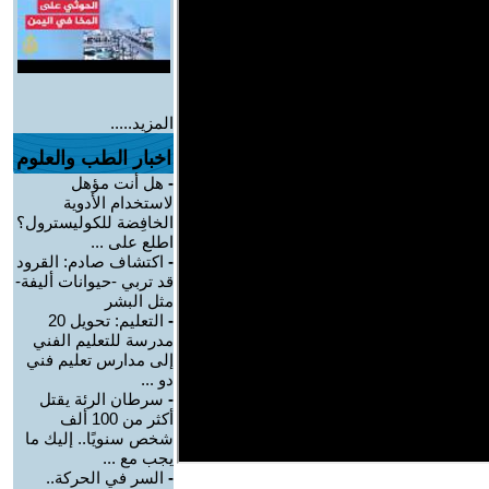
المزيد.....
اخبار الطب والعلوم
-
هل أنت مؤهل
لاستخدام الأدوية
الخافِضة للكوليسترول؟
اطلع على ...
-
اكتشاف صادم: القرود
قد تربي -حيوانات أليفة-
مثل البشر
-
التعليم: تحويل 20
مدرسة للتعليم الفني
إلى مدارس تعليم فني
دو ...
-
سرطان الرئة يقتل
أكثر من 100 ألف
شخص سنويًا.. إليك ما
يجب مع ...
-
السر في الحركة..