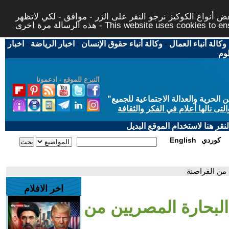
 أنواع الكوكيز نرجو النقر على الزر - موافق - لكي لاتظهر
This website uses cookies to ensure you ge
وكالة أنباء العمال
-
وكالة أنباء حقوق الإنسان
-
اخبار الرياضة
-
اخبار
لوم
التبرع للموقع - ادعمونا
حرية والعدالة الاجتماعية للجميع
"
تى نالها أعلام في الفكر والثقافة
قر هنا لاستخدام الموقع البديل
كوردي
English
 من القراصنة
اخر الافلام
البحارة المصريين من