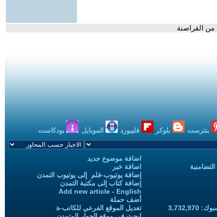
 من القراصنة
بنترست
بلوكر
فليبورد
الموبايل
بودكاست
اضافة موضوع جديد
التضامنية
اضافة خبر
إضافة يوتيوب-فلم إلى يوتيوب التمدن
إضافة كتاب إلى مكتبة التمدن
Add new article - English
أضف حملة
3,732,97
تعديل الموقع الفرعي للكاتب-ة
ابحث في موقع الحوار المتمدن