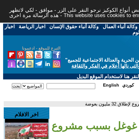
 أنواع الكوكيز نرجو النقر على الزر - موافق - لكي لاتظهر
This website uses cookies to ensure you ge
وكالة أنباء العمال
-
وكالة أنباء حقوق الإنسان
-
اخبار الرياضة
-
اخبار
لوم
التبرع للموقع - ادعمونا
حرية والعدالة الاجتماعية للجميع
"
تى نالها أعلام في الفكر والثقافة
قر هنا لاستخدام الموقع البديل
كوردي
English
3 مليون بعوضة
اخر الافلام
ى غوغل بسبب مشروع