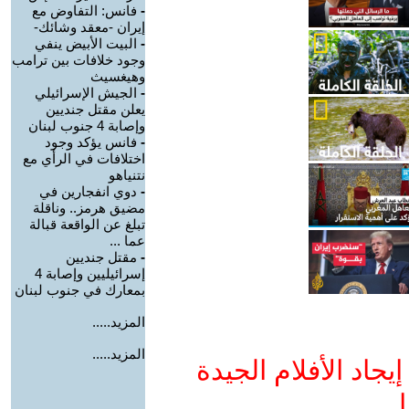
-
فانس: التفاوض مع
إيران -معقد وشائك-
-
البيت الأبيض ينفي
وجود خلافات بين ترامب
وهيغسيث
-
الجيش الإسرائيلي
يعلن مقتل جنديين
وإصابة 4 جنوب لبنان
-
فانس يؤكد وجود
اختلافات في الرأي مع
نتنياهو
-
دوي انفجارين في
مضيق هرمز.. وناقلة
تبلغ عن الواقعة قبالة
عما ...
-
مقتل جنديين
إسرائيليين وإصابة 4
بمعارك في جنوب لبنان
المزيد.....
المزيد.....
جاد الأفلام الجيدة
ا