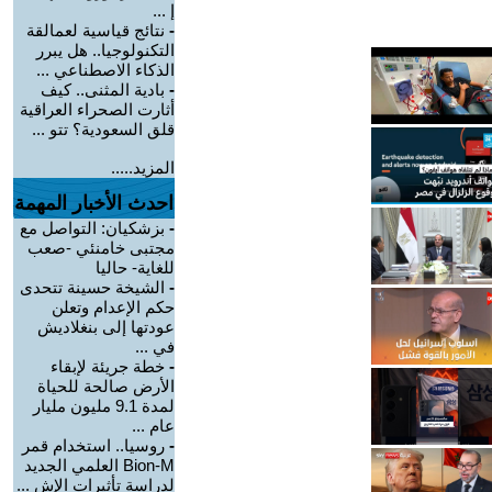
إ ...
-
نتائج قياسية لعمالقة
التكنولوجيا.. هل يبرر
الذكاء الاصطناعي ...
-
بادية المثنى.. كيف
أثارت الصحراء العراقية
قلق السعودية؟ تتو ...
المزيد.....
احدث الأخبار المهمة
-
بزشكيان: التواصل مع
مجتبى خامنئي -صعب
للغاية- حاليا
-
الشيخة حسينة تتحدى
حكم الإعدام وتعلن
عودتها إلى بنغلاديش
في ...
-
خطة جريئة لإبقاء
الأرض صالحة للحياة
لمدة 9.1 مليون مليار
عام ...
-
روسيا.. استخدام قمر
Bion-M العلمي الجديد
لدراسة تأثيرات الإش ...