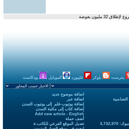
3 مليون بعوضة
بنترست
بلوكر
فليبورد
الموبايل
بودكاست
اضافة موضوع جديد
التضامنية
اضافة خبر
إضافة يوتيوب-فلم إلى يوتيوب التمدن
إضافة كتاب إلى مكتبة التمدن
Add new article - English
أضف حملة
3,732,97
تعديل الموقع الفرعي للكاتب-ة
ابحث في موقع الحوار المتمدن