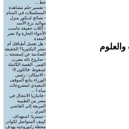
حظ ...
-
تفسير حلم مشاهدة
المسلسلات في المنام
-
نصائح لديكور منزل
مواليد برج الأسد‎
-
أكلات خفيفة تناسب
الأجواء الحارة ولا تضر
المعدة
-
هل تغسل أطباقك أم
والعلوم
تنشر البكتيريا؟ الحقيقة
الصادمة عن إسفنجة ...
-
صاروخ تائه يضرب
القمر.. القصة الكاملة
لسقوط -فالكون 9-
-
الاسكان : رئيس
الوزراء يتابع الموقف
التنفيذي لمشروعات
مياه ا ...
-
فانتازيا الانتحال في
مصر من الطبيبة
المزيفة إلى القاضي
المزي ...
-
نيبينزيا: استهداف
كييف المتواصل لكوادر
محطة زابوروجيه يهدف