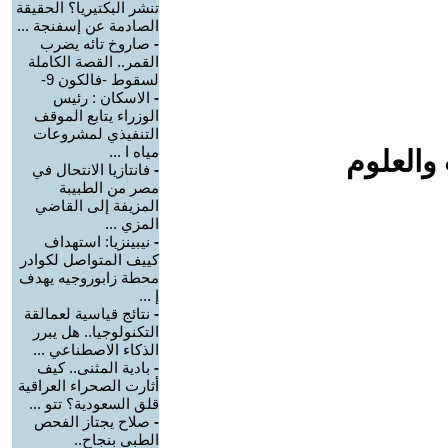
تنشر البكتيريا؟ الحقيقة
الصادمة عن إسفنجة ...
-
صاروخ تائه يضرب
القمر.. القصة الكاملة
لسقوط -فالكون 9-
-
الاسكان : رئيس
الوزراء يتابع الموقف
التنفيذي لمشروعات
مياه ا ...
والعلوم
-
فانتازيا الانتحال في
مصر من الطبيبة
المزيفة إلى القاضي
المزي ...
-
نيبينزيا: استهداف
كييف المتواصل لكوادر
محطة زابوروجيه يهدف
إ ...
-
نتائج قياسية لعمالقة
التكنولوجيا.. هل يبرر
الذكاء الاصطناعي ...
-
بادية المثنى.. كيف
أثارت الصحراء العراقية
قلق السعودية؟ تتو ...
-
صلاح يجتاز الفحص
الطبي بنجاح..