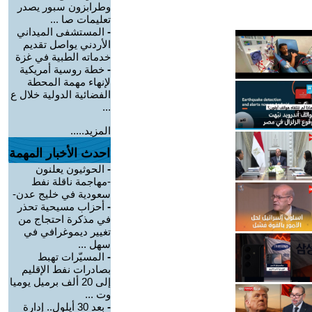
وطرابزون سبور يصدر
تعليمات صا ...
-
المستشفى الميداني
الأردني يواصل تقديم
خدماته الطبية في غزة
-
خطة روسية أمريكية
لإنهاء مهمة المحطة
الفضائية الدولية خلال ع
...
المزيد.....
احدث الأخبار المهمة
-
الحوثيون يعلنون
-مهاجمة ناقلة نفط
سعودية في خليج عدن-
-
أحزاب مسيحية تحذر
في مذكرة احتجاج من
تغيير ديموغرافي في
سهل ...
-
المسيّرات تهبط
بصادرات نفط الإقليم
إلى 20 ألف برميل يوميا
وت ...
-
بعد 30 أيلول.. إدارة