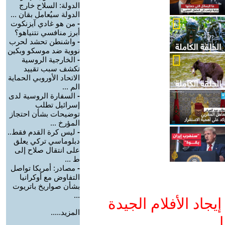
الدولة: السلاح خارج
الدولة سيُعامل بقان ...
-
من هو غادي آيزنكوت
أبرز منافسي نتنياهو؟
-
واشنطن تحشد لحرب
نووية ضد موسكو وبكين
-
الخارجية الروسية
تكشف سبب تقييد
الاتحاد الأوروبي الحماية
الم ...
-
السفارة الروسية لدى
إسرائيل تطلب
توضيحات بشأن احتجاز
المؤرخ ...
-
ليس كرة القدم فقط..
دبلوماسي تركي يعلق
على انتقال صلاح إلى
ط ...
-
مصادر: أمريكا تواصل
التفاوض مع أوكرانيا
بشأن صواريخ باتريوت
...
جاد الأفلام الجيدة
المزيد.....
ا