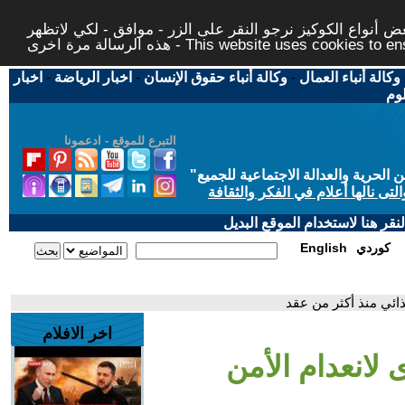
 أنواع الكوكيز نرجو النقر على الزر - موافق - لكي لاتظهر
This website uses cookies to ensure you ge
وكالة أنباء العمال
-
وكالة أنباء حقوق الإنسان
-
اخبار الرياضة
-
اخبار
لوم
التبرع للموقع - ادعمونا
حرية والعدالة الاجتماعية للجميع
"
تى نالها أعلام في الفكر والثقافة
قر هنا لاستخدام الموقع البديل
كوردي
English
ذائي منذ أكثر من عقد
اخر الافلام
 لانعدام الأمن