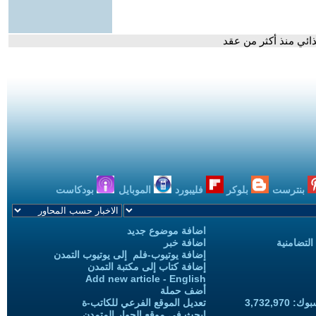
ذائي منذ أكثر من عقد
بنترست
بلوكر
فليبورد
الموبايل
بودكاست
اضافة موضوع جديد
التضامنية
اضافة خبر
إضافة يوتيوب-فلم إلى يوتيوب التمدن
إضافة كتاب إلى مكتبة التمدن
Add new article - English
أضف حملة
3,732,97
تعديل الموقع الفرعي للكاتب-ة
ابحث في موقع الحوار المتمدن