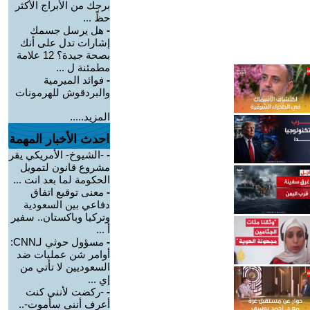
برجك من الأبراج الأكثر
حظً ...
-
هل يرسل جسمك
إشارات تدل على أنك
بصحة جيدة؟ 12 علامة
مطمئنة ل ...
-
فوائد الميرمية
والبردقوش للهرمونات
المزيد.....
احدث الأخبار المهمة
-
-الشيوخ- الأمريكي يقر
مشروع قانون لتمويل
الحكومة لما بعد انت ...
-
معنى توقيع اتفاق
دفاعي بين السعودية
وتركيا وباكستان.. سفير
أ ...
-
مسؤول حوثي لـCNN:
أوامر شن عمليات ضد
السعوديين لا تأتي من
إي ...
-
-ركضت لأنني كنت
أعرف أنني سأموت-..