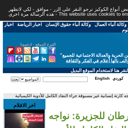
 أنواع الكوكيز نرجو النقر على الزر - موافق - لكي لاتظهر
This website uses cookies to ensure you ge
وكالة أنباء العمال
-
وكالة أنباء حقوق الإنسان
-
اخبار الرياضة
-
اخبار
لوم
التبرع للموقع - ادعمونا
حرية والعدالة الاجتماعية للجميع
"
تى نالها أعلام في الفكر والثقافة
قر هنا لاستخدام الموقع البديل
كوردي
English
كارثة إنسانية غير مسبوقة جراء النفاد الكامل للأدوية الكيميائية
اخر الافلام
طان للجزيرة: نواجه