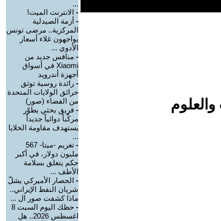
...
-
الانترنت الميت!
-
أزمة الصيدلية
المركزية.. مرضى تونس
يواجهون غلاء أسعار
الأدوي ...
-
منافس جديد من
Xiaomi في أسواق
أجهزة أندرويد
-
رائدة روسية توثق
حرائق الولايات المتحدة
والعلوم
من الفضاء (صور)
-
فريق بحثي يطوّر
مركّباً دوائياً جديداً
يستهدف مقاومة الخلايا
...
-
تغريم -ميتا- 567
مليون دولار، في أكبر
حكم يتعلق بسلامة
الأطف ...
-
الحصار الأميركي يشلّ
شريان النفط الإيراني..
ماذا كشفت صور ال ...
-
حظك اليوم السبت 8
اغسطس 2026.. هل