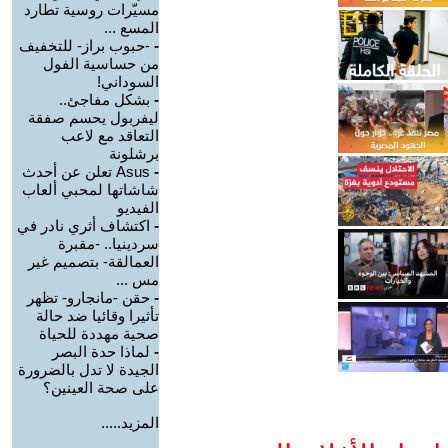
مسيّرات روسية تطارد
المسع ...
-
-حبوب براز- للتخفيف
من حساسية الفول
السوداني!
-
بشكل مفاجئ..
ليفربول يحسم صفقة
التعاقد مع لاعب
برشلونة
-
Asus تعلن عن أحدث
شاشاتها لمحبي ألعاب
الفيديو
-
اكتشاف أثري نادر في
سردينيا.. -مقبرة
العمالقة- بتصميم غير
مس ...
-
حقن -مانجارو- تظهر
تأثيرا وقائيا ضد حالة
صحية مهددة للحياة
-
لماذا حدة البصر
الجيدة لا تدل بالضرورة
على صحة العينين؟
المزيد.....