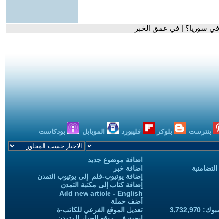
ة في سوريا؟ | في عمق الخبر
بنترست
بلوكر
فليبورد
الموبايل
بودكاست
اضافة موضوع جديد
التضامنية
اضافة خبر
إضافة يوتيوب-فلم إلى يوتيوب التمدن
إضافة كتاب إلى مكتبة التمدن
Add new article - English
أضف حملة
3,732,97
تعديل الموقع الفرعي للكاتب-ة
ابحث في موقع الحوار المتمدن