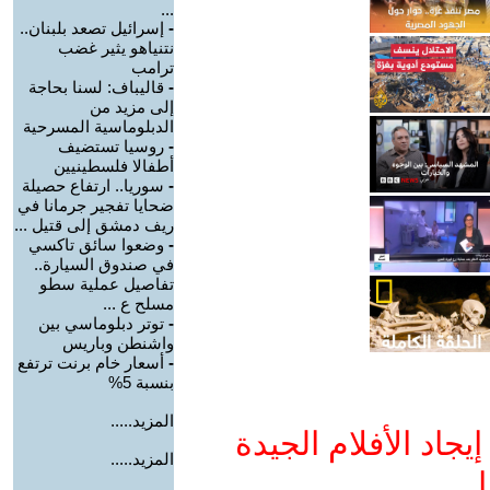
...
-
إسرائيل تصعد بلبنان..
نتنياهو يثير غضب
ترامب
-
قاليباف: لسنا بحاجة
إلى مزيد من
الدبلوماسية المسرحية
-
روسيا تستضيف
أطفالا فلسطينيين
-
سوريا.. ارتفاع حصيلة
ضحايا تفجير جرمانا في
ريف دمشق إلى قتيل ...
-
وضعوا سائق تاكسي
في صندوق السيارة..
تفاصيل عملية سطو
مسلح ع ...
-
توتر دبلوماسي بين
واشنطن وباريس
-
أسعار خام برنت ترتفع
بنسبة 5%
المزيد.....
جاد الأفلام الجيدة
المزيد.....
ا