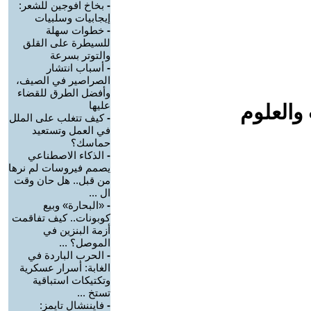
-
بخاخ افوجين للشعر:
إيجابيات وسلبيات
-
خطوات سهلة
للسيطرة على القلق
والتوتر بسرعة
-
أسباب انتشار
الصراصير في الصيف،
وأفضل الطرق للقضاء
عليها
والعلوم
-
كيف تتغلب على الملل
في العمل وتستعيد
حماسك؟
-
الذكاء الاصطناعي
يصمم فيروسات لم نرها
من قبل.. هل حان وقت
ال ...
-
«البحارة» وبيع
كوبونات.. كيف تفاقمت
أزمة البنزين في
الموصل؟ ...
-
الحرب الباردة في
الغابة: أسرار عسكرية
وتكتيكات استباقية
تستخ ...
-
فايننشال تايمز: