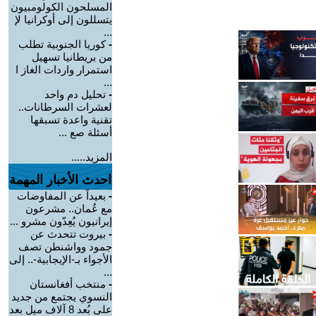
المسلحون الكولومبيون
يتسللون إلى أوكرانيا لإ
...
-
كوريا الجنوبية تطلب
من بريطانيا تسهيل
استمرار واردات الغاز ا
...
-
تحليل دم واحد
لعشرات السرطانات..
تقنية واعدة تسبقها
أسئلة صع ...
المزيد.....
احدث الأخبار المهمة
-
بعيداً عن المفاوضات
مع عُمان.. مشرعون
إيرانيون يُعِدّون مشرو ...
-
بيروت تتحدث عن
جمود وواشنطن تصف
الأجواء بـ-الإيجابية-.. إلى
...
-
منتخب أفغانستان
النسوي يجتمع من جديد
على بُعد 8 آلاف ميل بعد