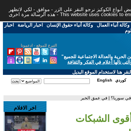
 أنواع الكوكيز نرجو النقر على الزر - موافق - لكي لاتظهر
This website uses cookies to ensure you ge
وكالة أنباء العمال
-
وكالة أنباء حقوق الإنسان
-
اخبار الرياضة
-
اخبار
لوم
التبرع للموقع - ادعمونا
حرية والعدالة الاجتماعية للجميع
"
تى نالها أعلام في الفكر والثقافة
قر هنا لاستخدام الموقع البديل
كوردي
English
ة في سوريا؟ | في عمق الخبر
اخر الافلام
 أقوى الشبكات