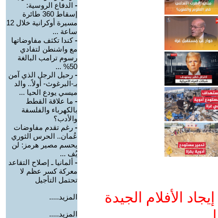
-
الدفاع الروسية:
إسقاط 360 طائرة
مسيرة أوكرانية خلال 12
ساعة ...
-
كندا تكثف مفاوضاتها
مع واشنطن لتفادي
رسوم ترامب البالغة
50% ...
-
رحيل الرجل الذي آمن
بـ-البرغوث- أولاً.. والد
ميسي يودع الحيا ...
-
ما علاقة القطط
بالكهرباء والفلسفة
والأدب؟
-
رغم تقدم مفاوضات
عُمان.. الحرس الثوري
يحسم مصير هرمز: لن
يُف ...
-
ألمانيا ـ إصلاح التقاعد
معركة كسر عظم لا
تحتمل التأجيل
جاد الأفلام الجيدة
المزيد.....
ا
المزيد.....