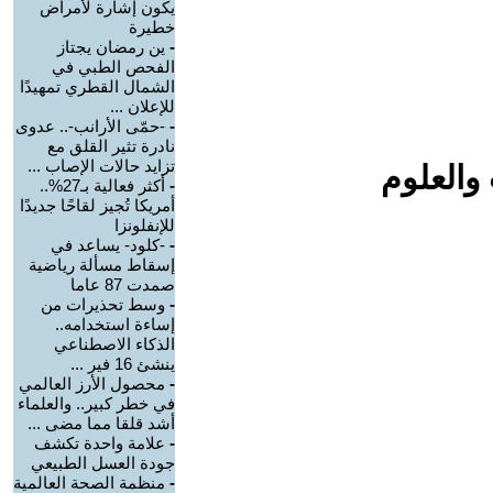
يكون إشارة لأمراض
خطيرة
-
ين رمضان يجتاز
الفحص الطبي في
الشمال القطري تمهيدًا
للإعلان ...
-
-حمّى الأرانب-.. عدوى
نادرة تثير القلق مع
تزايد حالات الإصاب ...
والعلوم
-
أكثر فعالية بـ27%..
أمريكا تُجيز لقاحًا جديدًا
للإنفلونزا
-
-كلود- يساعد في
إسقاط مسألة رياضية
صمدت 87 عاما
-
وسط تحذيرات من
إساءة استخدامه..
الذكاء الاصطناعي
ينشئ 16 فير ...
-
محصول الأرز العالمي
في خطر كبير.. والعلماء
أشد قلقا مما مضى ...
-
علامة واحدة تكشف
جودة العسل الطبيعي
-
منظمة الصحة العالمية