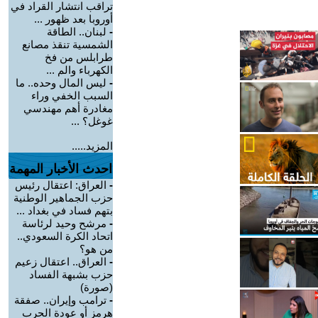
تراقب انتشار القراد في
أوروبا بعد ظهور ...
-
لبنان.. الطاقة
الشمسية تنقذ مصانع
طرابلس من فخ
الكهرباء والم ...
-
ليس المال وحده.. ما
السبب الخفي وراء
مغادرة أهم مهندسي
غوغل؟ ...
المزيد.....
احدث الأخبار المهمة
-
العراق: اعتقال رئيس
حزب الجماهير الوطنية
بتهم فساد في بغداد ...
-
مرشح وحيد لرئاسة
اتحاد الكرة السعودي..
من هو؟
-
العراق.. اعتقال زعيم
حزب بشبهة الفساد
(صورة)
-
ترامب وإيران.. صفقة
هرمز أو عودة الحرب