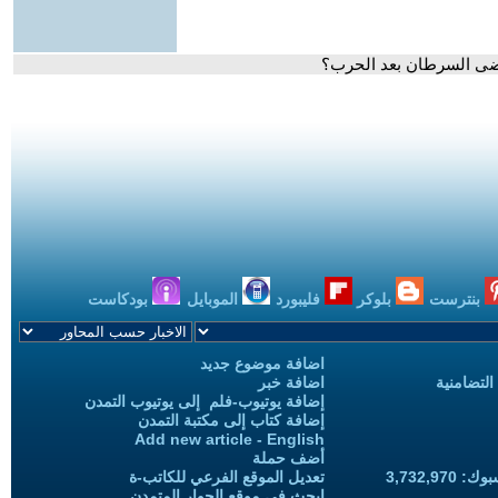
رضى السرطان بعد الحرب؟
بنترست
بلوكر
فليبورد
الموبايل
بودكاست
اضافة موضوع جديد
التضامنية
اضافة خبر
إضافة يوتيوب-فلم إلى يوتيوب التمدن
إضافة كتاب إلى مكتبة التمدن
Add new article - English
أضف حملة
3,732,97
تعديل الموقع الفرعي للكاتب-ة
ابحث في موقع الحوار المتمدن