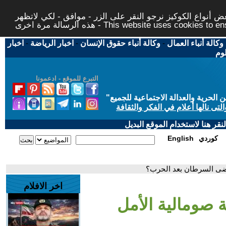
 أنواع الكوكيز نرجو النقر على الزر - موافق - لكي لاتظهر
This website uses cookies to ensure you ge
وكالة أنباء العمال
-
وكالة أنباء حقوق الإنسان
-
اخبار الرياضة
-
اخبار
لوم
التبرع للموقع - ادعمونا
حرية والعدالة الاجتماعية للجميع
"
تى نالها أعلام في الفكر والثقافة
قر هنا لاستخدام الموقع البديل
كوردي
English
رضى السرطان بعد الحرب؟
اخر الافلام
 صومالية الأمل