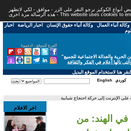
 أنواع الكوكيز نرجو النقر على الزر - موافق - لكي لاتظهر
This website uses cookies to ensure you ge
وكالة أنباء العمال
-
وكالة أنباء حقوق الإنسان
-
اخبار الرياضة
-
اخبار
لوم
التبرع للموقع - ادعمونا
حرية والعدالة الاجتماعية للجميع
"
تى نالها أعلام في الفكر والثقافة
قر هنا لاستخدام الموقع البديل
كوردي
English
على الإنترنت إلى حركة احتجاج شبابية
اخر الافلام
في الهند: من