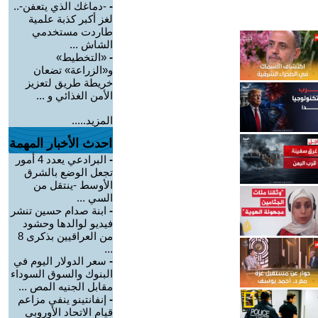
-
-دماغك الذي يتعفن-..
لغز أكبر كذبة علمية
طاردت مستخدمي
الشاش ...
-
«التخطيط»
و«الزراعة» تضعان
خريطة طريق لتعزيز
الأمن الغذائي و ...
المزيد.....
احدث الأخبار المهمة
-
البرادعي يعدد 4 أمور
تجعل الوضع بالشرق
الأوسط -ينتقل من
السي ...
-
ابنة صدام حسين تنشر
فيديو لوالدها وحشود
من العراقيين بذكرى 8
...
-
سعر الدولار اليوم في
البنوك والسوق السوداء
مقابل الجنيه المص ...
-
إنفانتينو ينفي مزاعم
قيام الاتحاد الأوروبي