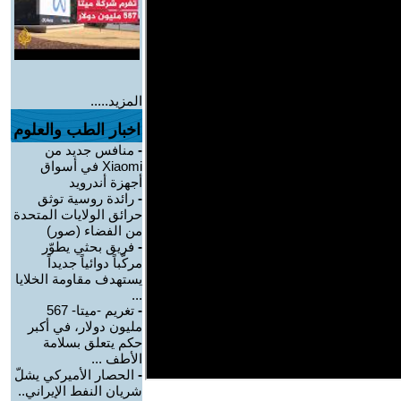
المزيد.....
اخبار الطب والعلوم
-
منافس جديد من
Xiaomi في أسواق
أجهزة أندرويد
-
رائدة روسية توثق
حرائق الولايات المتحدة
من الفضاء (صور)
-
فريق بحثي يطوّر
مركّباً دوائياً جديداً
يستهدف مقاومة الخلايا
...
-
تغريم -ميتا- 567
مليون دولار، في أكبر
حكم يتعلق بسلامة
الأطف ...
-
الحصار الأميركي يشلّ
شريان النفط الإيراني..