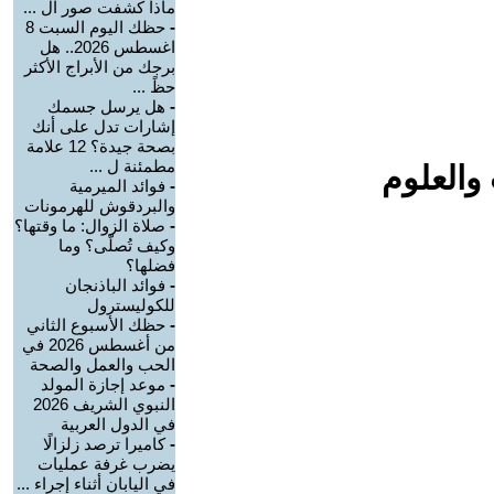
ماذا كشفت صور ال ...
-
حظك اليوم السبت 8
اغسطس 2026.. هل
برجك من الأبراج الأكثر
حظً ...
-
هل يرسل جسمك
إشارات تدل على أنك
بصحة جيدة؟ 12 علامة
مطمئنة ل ...
والعلوم
-
فوائد الميرمية
والبردقوش للهرمونات
-
صلاة الزوال: ما وقتها؟
وكيف تُصلّى؟ وما
فضلها؟
-
فوائد الباذنجان
للكوليسترول
-
حظك الأسبوع الثاني
من أغسطس 2026 في
الحب والعمل والصحة
-
موعد إجازة المولد
النبوي الشريف 2026
في الدول العربية
-
كاميرا ترصد زلزالًا
يضرب غرفة عمليات
في اليابان أثناء إجراء ...