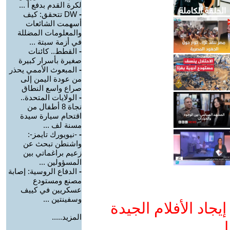
لكرة القدم بدفع أ ...
-
DW تتحقق: كيف
أسهمت الشائعات
والمعلومات المضللة
في أزمة سبتة ...
-
القطط.. كائنات
صغيرة بأسرار كبيرة
-
المبعوث الأممي يحذر
من عودة اليمن إلى
صراع واسع النطاق
-
الولايات المتحدة..
نجاة 8 أطفال من
اقتحام سيارة سيدة
مسنة لف ...
-
-نيويورك تايمز-:
واشنطن تبحث عن
زعيم براغماتي بين
المسؤولين ...
-
الدفاع الروسية: إصابة
مصنع ومستودع
عسكريين في كييف
وسفينتين ...
جاد الأفلام الجيدة
المزيد.....
ا