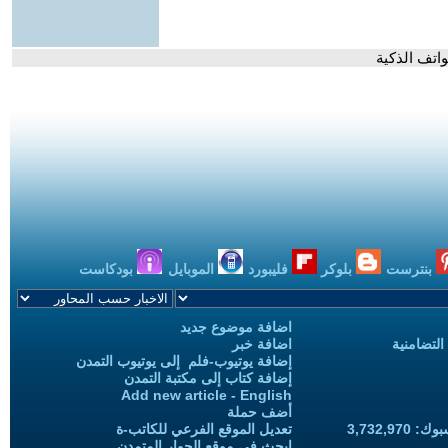
واتف الذكية
بنترست
بلوكر
فليبورد
الموبايل
بودكاست
اضافة موضوع جديد
التضامنية
اضافة خبر
إضافة يوتيوب-فلم إلى يوتيوب التمدن
إضافة كتاب إلى مكتبة التمدن
Add new article - English
أضف حملة
3,732,97
تعديل الموقع الفرعي للكاتب-ة
ابحث في موقع الحوار المتمدن