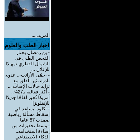
المزيد.....
اخبار الطب والعلوم
-
ين رمضان يجتاز
الفحص الطبي في
الشمال القطري تمهيدًا
للإعلان ...
-
-حمّى الأرانب-.. عدوى
نادرة تثير القلق مع
تزايد حالات الإصاب ...
-
أكثر فعالية بـ27%..
أمريكا تُجيز لقاحًا جديدًا
للإنفلونزا
-
-كلود- يساعد في
إسقاط مسألة رياضية
صمدت 87 عاما
-
وسط تحذيرات من
إساءة استخدامه..
الذكاء الاصطناعي