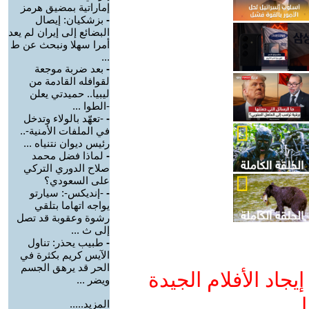
إماراتية بمضيق هرمز
-
بزشكيان: إيصال
البضائع إلى إيران لم يعد
أمرا سهلا ونبحث عن ط
...
-
بعد ضربة موجعة
لقوافله القادمة من
ليبيا.. حميدتي يعلن
-الطوا ...
-
-تعهّد بالولاء وتدخل
في الملفات الأمنية-..
رئيس ديوان نتنياه ...
-
لماذا فضل محمد
صلاح الدوري التركي
على السعودي؟
-
-إنديكس-: سيارتو
يواجه اتهاما بتلقي
رشوة وعقوبة قد تصل
إلى ث ...
-
طبيب يحذر: تناول
الآيس كريم بكثرة في
الحر قد يرهق الجسم
جاد الأفلام الجيدة
ويضر ...
ا
المزيد.....