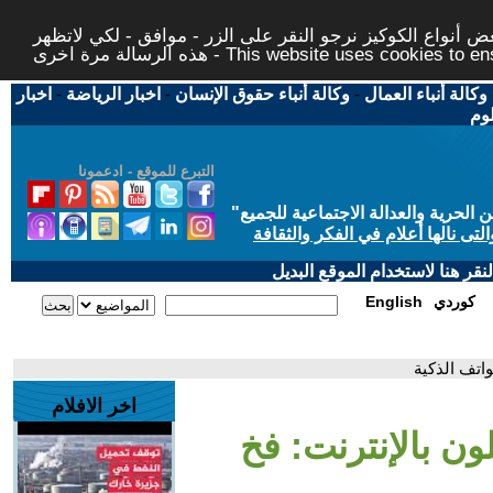
 أنواع الكوكيز نرجو النقر على الزر - موافق - لكي لاتظهر
This website uses cookies to ensure you ge
وكالة أنباء العمال
-
وكالة أنباء حقوق الإنسان
-
اخبار الرياضة
-
اخبار
لوم
التبرع للموقع - ادعمونا
حرية والعدالة الاجتماعية للجميع
"
تى نالها أعلام في الفكر والثقافة
قر هنا لاستخدام الموقع البديل
كوردي
English
واتف الذكية
اخر الافلام
ون بالإنترنت: فخ