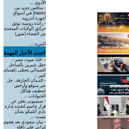
الأدوي ...
-
منافس جديد من
Xiaomi في أسواق
أجهزة أندرويد
-
رائدة روسية توثق
حرائق الولايات المتحدة
من الفضاء (صور)
المزيد.....
احدث الأخبار المهمة
-
-كلنا صوت مصر-..
حفل شيرين بالساحل
الشمالي يحظى باهتمام
كبير ...
-
الديدان الخارقة.. حل
غير متوقع وأرخص
لتنظيف هياكل
الحيوانات ...
-
سيميوني يعلن عن
قرار حاسم اتخذته إدارة
نادي أتلتيكو بشأن
مست ...
-
بيان سعودي بعد هجوم
إيراني على ناقلة