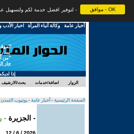
موافق - OK
لتوفير افضل خدمة لكم ولتسهيل عملي
أخبار عامة
-
وكالة أنباء المرأة
-
اخبار الأدب و
الموقع
يسارية
"من أج
حاز ال
إذا لديك
الزوار
اضافة/خدمات
بحث/الارشيف
الصفحة الرئيسية
-
أخبار عامة
-
يوتيوب التمدن
- الجزيرة
- 
2026 / 6 / 12