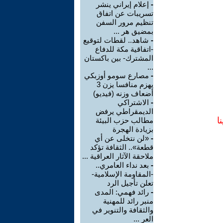
-
إعلام إيراني ينشر
تسريبات عن اتفاق
تنظيم مرور السفن
بمضيق هر ...
-
شاهد.. لقطات لتوقيع
-اتفاقية مكة للدفاع
المشترك- بين باكستان
...
-
مصارع سومو أوزبكي
يهزم منافسا يزن 3
أضعاف وزنه (فيديو)
-
الاشتراكي
الديمقراطي يرفض
ا
مطالب حزب البيئة
بزيادة الهجرة
-
«لن نتخلى عن أي
قطعة».. الثقافة تؤكد
ملاحقة الآثار العراقية ...
-
بعد نداء العامري..
-المقاومة الإسلامية-
تعلن تأجيل الرد
-
رائد فهمي: المدى
منبر رائد للمهنية
والثقافة والتنوير في
العر ...