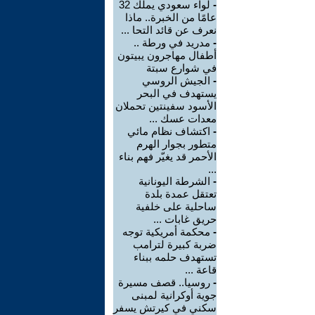
-
لواء سعودي يملك 32
عامًا من الخبرة.. ماذا
نعرف عن قائد التحا ...
-
مدريد في ورطة ..
أطفال مهاجرون يبيتون
في شوارع سبتة
-
الجيش الروسي
يستهدف في البحر
الأسود سفينتين تحملان
معدات عسك ...
-
اكتشاف نظام مائي
متطور بجوار الهرم
الأحمر قد يغيّر فهم بناء
...
-
الشرطة اليونانية
تعتقل عمدة بلدة
ساحلية على خلفية
حريق غابات ...
-
محكمة أمريكية توجه
ضربة كبيرة لترامب
تستهدف حلمه ببناء
قاعة ...
-
روسيا.. قصف مسيرة
جوية أوكرانية لمبنى
سكني في كيرتش يسفر