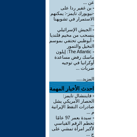
عن ...
-
بن غفير ردا على
-نيويورك تايمز-: يمكنهم
الاستمرار في تشويهنا
...
-
الجيش الإسرائيلي
ينسحب من مخيم قلنديا
-
أبوظبي تحتفي بموسم
النخيل والتمور
-
The Atlantic: إيلون
ماسك رفض مساعدة
أوكرانيا في توجيه
ضربات ...
المزيد.....
احدث الأخبار المهمة
-
فايننشال تايمز:
الحصار الأمريكي يشل
صادرات النفط الإيرانية
م ...
-
سيدة بعمر 97 عامًا
تحطم الرقم القياسي
لأكبر امرأة تمشي على
ج ...