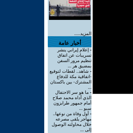
المزيد.....
أخبار عامة
-
إعلام إيراني ينشر
تسريبات عن اتفاق
تنظيم مرور السفن
بمضيق هر ...
-
شاهد.. لقطات لتوقيع
-اتفاقية مكة للدفاع
المشترك- بين باكستان
...
-
ما هو سر الاحتفال
الذي أداه محمد صلاح
أمام جمهور طرابزون
سبو ...
-
أول وفاة من نوعها..
مهاجر يلقى مصرعه
خلال محاولته الوصول
إلى ...