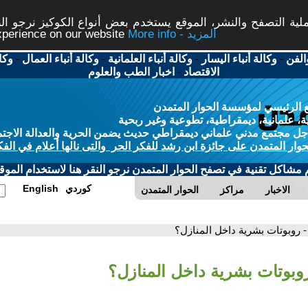
ة التصفح والنشر، الموقع يستخدم بعض أنواع الكوكيز نرجو النق
More info - المزيد
experience on our website
الفن
-
وكالة أنباء اليسار
-
وكالة أنباء العلمانية
-
وكالة أنباء العمال
-
وكا
الاقتصاد
-
اخبار الطب والعلوم
 الرئيسي لمؤسسة الحوار المتمدن
، علمانية، ديمقراطية، تطوعية وغير ربحية
ل مجتمع مدني علماني ديمقراطي حديث يضمن الحرية والعدالة الاجتم
حوار المتمدن على جائزة ابن رشد للفكر الحر والتى نالها أعلام في الفك
م مشاكل تقنية في تصفح الحوار المتمدن نرجو النقر هنا لاستخدام الموقع
كوردي
English
الاخبار
مراكز
الحوار المتمدن
- روبوتات بشرية داخل المنازل؟
روبوتات بشرية داخل المنازل؟