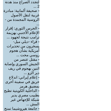
لتجدد الصراع منذ هدنة
2 ...
-
صحيفة ألمانية: مبادرة
غربية لنقل الأصول
الروسية المجمدة من -
...
-
الحرس الثوري: إقرار
الإعلام الأجنبي بهزيمة
ترامب نتيجة لجهود ...
-
قراء -ديلي ميل-
يسخرون من تحذيرات
أمريكية بشأن هجوم
روسي محت ...
-
مقتل عنصر من
الجيش السوري وإصابة
اثنين بهجوم في ريف
دير الزو ...
-
إعلام إيراني: اندلاع
حريق في سفينة أخرى
بمضيق هرمز
-
الداخلية الكويتية تطيح
بطبيب مصري يدير
شبكة للإجهاض غير
المش ...
-
جامعة هيروشيما تمنح