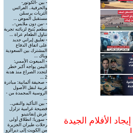
-
بين -الكوتور-
والحرفية.. العرائس
الثريات يرسمْن
مستقبل الموض ...
-
-من دون ملابس-..
مطعم يُتيح لزبائنه تجربة
تناول الطعام عراة ...
-
تعليق إيراني جديد
على اتفاق الدفاع
المشترك بين السعودية
وباك ...
-
المبعوث الأممي:
اليمن يواجه أكبر خطر
لتجدد الصراع منذ هدنة
2 ...
-
صحيفة ألمانية: مبادرة
غربية لنقل الأصول
الروسية المجمدة من -
...
-
بين التأكيد والنفي..
فضيحة غرامية تزلزل
عرش إنفانتينو
جاد الأفلام الجيدة
-
سوريا: انطلاق أولى
رحلات طيران الجزيرة
ا
من الكويت إلى ديرالزو