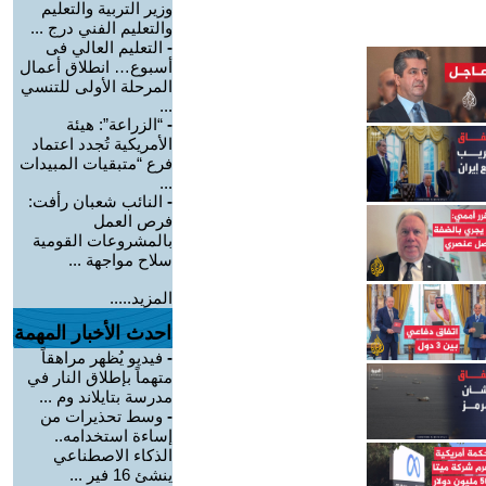
وزير التربية والتعليم
والتعليم الفني درج ...
-
التعليم العالي فى
أسبوع… انطلاق أعمال
المرحلة الأولى للتنسي
...
-
“الزراعة”: هيئة
الأمريكية تُجدد اعتماد
فرع “متبقيات المبيدات
...
-
النائب شعبان رأفت:
فرص العمل
بالمشروعات القومية
سلاح مواجهة ...
المزيد.....
احدث الأخبار المهمة
-
فيديو يُظهر مراهقاً
متهماً بإطلاق النار في
مدرسة بتايلاند وم ...
-
وسط تحذيرات من
إساءة استخدامه..
الذكاء الاصطناعي
ينشئ 16 فير ...