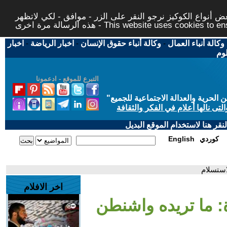
 أنواع الكوكيز نرجو النقر على الزر - موافق - لكي لاتظهر
This website uses cookies to ensure you ge
وكالة أنباء العمال
-
وكالة أنباء حقوق الإنسان
-
اخبار الرياضة
-
اخبار
لوم
التبرع للموقع - ادعمونا
حرية والعدالة الاجتماعية للجميع
"
تى نالها أعلام في الفكر والثقافة
قر هنا لاستخدام الموقع البديل
كوردي
English
استسلام
اخر الافلام
ة: ما تريده واشنطن