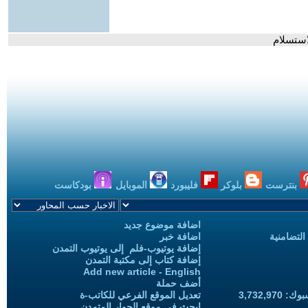
استسلام
بنترست
بلوكر
فليبورد
الموبايل
بودكاست
اضافة موضوع جديد
التضامنية
اضافة خبر
إضافة يوتيوب-فلم إلى يوتيوب التمدن
إضافة كتاب إلى مكتبة التمدن
Add new article - English
أضف حملة
3,732,97
تعديل الموقع الفرعي للكاتب-ة
ابحث في موقع الحوار المتمدن