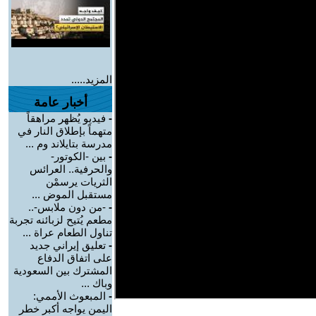
المزيد.....
أخبار عامة
-
فيديو يُظهر مراهقاً
متهماً بإطلاق النار في
مدرسة بتايلاند وم ...
-
بين -الكوتور-
والحرفية.. العرائس
الثريات يرسمْن
مستقبل الموض ...
-
-من دون ملابس-..
مطعم يُتيح لزبائنه تجربة
تناول الطعام عراة ...
-
تعليق إيراني جديد
على اتفاق الدفاع
المشترك بين السعودية
وباك ...
-
المبعوث الأممي:
اليمن يواجه أكبر خطر