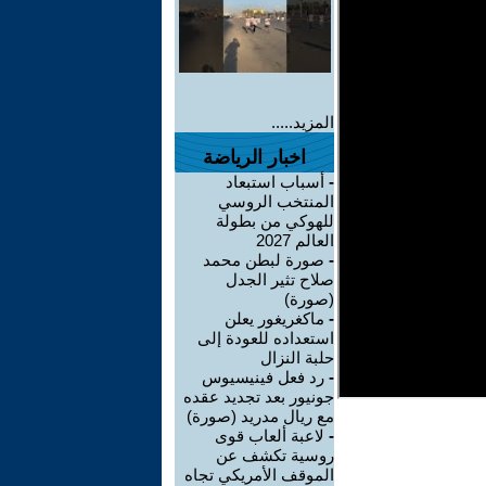
المزيد.....
اخبار الرياضة
-
أسباب استبعاد
المنتخب الروسي
للهوكي من بطولة
العالم 2027
-
صورة لبطن محمد
صلاح تثير الجدل
(صورة)
-
ماكغريغور يعلن
استعداده للعودة إلى
حلبة النزال
-
رد فعل فينيسيوس
جونيور بعد تجديد عقده
مع ريال مدريد (صورة)
-
لاعبة ألعاب قوى
روسية تكشف عن
الموقف الأمريكي تجاه