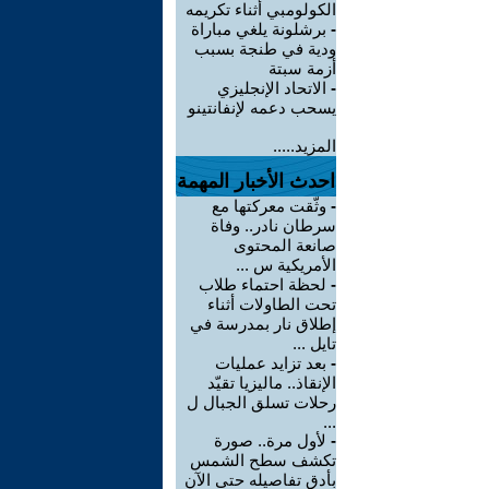
الكولومبي أثناء تكريمه
-
برشلونة يلغي مباراة
ودية في طنجة بسبب
أزمة سبتة
-
الاتحاد الإنجليزي
يسحب دعمه لإنفانتينو
المزيد.....
احدث الأخبار المهمة
-
وثّقت معركتها مع
سرطان نادر.. وفاة
صانعة المحتوى
الأمريكية س ...
-
لحظة احتماء طلاب
تحت الطاولات أثناء
إطلاق نار بمدرسة في
تايل ...
-
بعد تزايد عمليات
الإنقاذ.. ماليزيا تقيّد
رحلات تسلق الجبال ل
...
-
لأول مرة.. صورة
تكشف سطح الشمس
بأدق تفاصيله حتى الآن