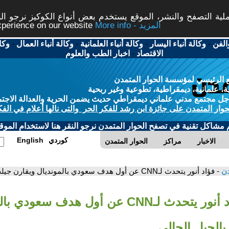
ة التصفح والنشر، الموقع يستخدم بعض أنواع الكوكيز نرجو النق
More info - المزيد
experience on our website
الفن
-
وكالة أنباء اليسار
-
وكالة أنباء العلمانية
-
وكالة أنباء العمال
-
وكا
الاقتصاد
-
اخبار الطب والعلوم
 الرئيسي لمؤسسة الحوار المتمدن
، علمانية، ديمقراطية، تطوعية وغير ربحية
ل مجتمع مدني علماني ديمقراطي حديث يضمن الحرية والعدالة الاجتم
حوار المتمدن على جائزة ابن رشد للفكر الحر والتى نالها أعلام في الفك
م مشاكل تقنية في تصفح الحوار المتمدن نرجو النقر هنا لاستخدام الموقع
كوردي
English
الاخبار
مراكز
الحوار المتمدن
دن
- فؤاد أنور يتحدث لـCNN عن أول هدف سعودي بالمونديال ويقارن جيله بالجيل الحالي
- فؤاد أنور يتحدث لـCNN عن أول هدف سعود
بالجيل الحالي