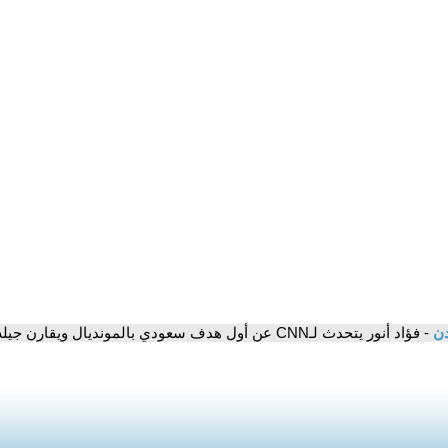
دن
- فؤاد أنور يتحدث لـCNN عن أول هدف سعودي بالمونديال ويقارن جيله بالجيل الحالي