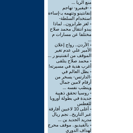
منع الريا ...
-
-فيفبرو- تهاجم
إنفانتينو وتتهمه بـ-إساءة
استخدام السلطة-
-
لغز طرابزون.. لماذا
يبدو انتقال محمد صلاح
مختلفا عن مسارات م
...
-
الأردن.. رواج إعلان
الأمير علي عدم تغير
الموقف من انفنتينو ر ...
-
محمد صلاح يتلقى
أغرب هدية في مسيرته!
-
بطل العالم في
-الدارتس- يسخر من
أرقام لامين جمال
وينصّب نفسه ...
-
روسيا تحقق ذهبية
جديدة في بطولة أوروبا
للغطس
-
أغلى 10 لاعبين أفارقة
عبر التاريخ.. نجم ريال
مدريد الجديد ين ...
-
بالفيديو.. موقف محرج
لهداف الدوري