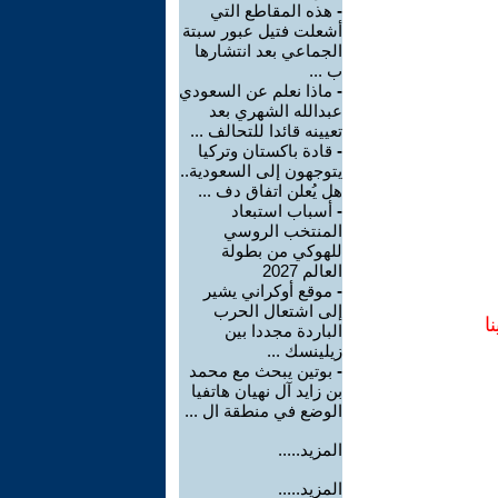
-
هذه المقاطع التي
أشعلت فتيل عبور سبتة
الجماعي بعد انتشارها
ب ...
-
ماذا نعلم عن السعودي
عبدالله الشهري بعد
تعيينه قائدا للتحالف ...
-
قادة باكستان وتركيا
يتوجهون إلى السعودية..
هل يُعلن اتفاق دف ...
-
أسباب استبعاد
المنتخب الروسي
للهوكي من بطولة
العالم 2027
-
موقع أوكراني يشير
إلى اشتعال الحرب
ا
الباردة مجددا بين
زيلينسك ...
-
بوتين يبحث مع محمد
بن زايد آل نهيان هاتفيا
الوضع في منطقة ال ...
المزيد.....
المزيد.....