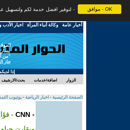
موافق - OK
لتوفير افضل خدمة لكم ولتسهيل عملي
أخبار عامة
-
وكالة أنباء المرأة
-
اخبار الأدب و
الموقع
يسارية
"من أج
حاز ال
إذا لديك
الزوار
اضافة/خدمات
بحث/الارشيف
الصفحة الرئيسية
-
اخبار الرياضة
-
يوتيوب التم
- CNN
ويقارن جيله 