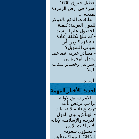
تعطيل حقوق 1600
أسرة في أرض الزمردة
بمدينة ...
-
بطاقات الدفع بالدولار
للدول العربية: كيفية
الحصول عليها واست ...
-
كم تبلغ تكلفة إعادة
بناء غزة؟ ومن أين
سيأتي التمويل؟
-
مصادر عبرية: تضاعف
معدل الهجرة من
إسرائيل وخسائر بمئات
الملا ...
المزيد.....
احدث الأخبار المهمة
-
-الأمر سابق لأوانه-..
ترامب يرفض تأييد
ترشيح نائبه لانتخابات ...
-
الهباش: بيان الدول
العربية والإسلامية لإدانة
الانتهاكات الإس ...
-
مسؤول سعودي
لـCNN: المملكة تتأهب