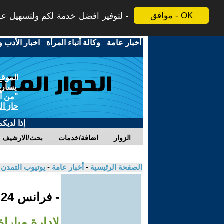
موافق - OK
لتوفير افضل خدمة لكم ولتسهيل عملي
أخبار عامة
-
وكالة أنباء المرأة
-
اخبار الأدب و
الموقع
يسارية
"من أج
حاز ال
إذا لديك
الزوار
اضافة/خدمات
بحث/الارشيف
الصفحة الرئيسية
-
أخبار عامة
-
يوتيوب التمدن
- فرانس 24
لإدارة مبارا