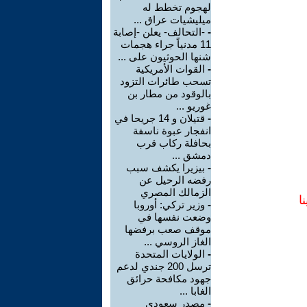
لهجوم تخطط له
ميليشيات عراق ...
-
-التحالف- يعلن -إصابة
11 مدنياً جراء هجمات
شنها الحوثيون على ...
-
القوات الأمريكية
تسحب طائرات التزود
بالوقود من مطار بن
غوريو ...
-
قتيلان و 14 جريحا في
انفجار عبوة ناسفة
بحافلة ركاب قرب
دمشق ...
-
بيزيرا يكشف سبب
رفضه الرحيل عن
الزمالك المصري
ا
-
وزير تركي: أوروبا
وضعت نفسها في
موقف صعب برفضها
الغاز الروسي ...
-
الولايات المتحدة
ترسل 200 جندي لدعم
جهود مكافحة حرائق
الغابا ...
-
مصدر سعودي