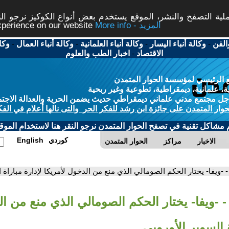
ة التصفح والنشر، الموقع يستخدم بعض أنواع الكوكيز نرجو النق
More info - المزيد
experience on our website
الفن
-
وكالة أنباء اليسار
-
وكالة أنباء العلمانية
-
وكالة أنباء العمال
-
وكا
الاقتصاد
-
اخبار الطب والعلوم
 الرئيسي لمؤسسة الحوار المتمدن
، علمانية، ديمقراطية، تطوعية وغير ربحية
ل مجتمع مدني علماني ديمقراطي حديث يضمن الحرية والعدالة الاجتم
حوار المتمدن على جائزة ابن رشد للفكر الحر والتى نالها أعلام في الفك
م مشاكل تقنية في تصفح الحوار المتمدن نرجو النقر هنا لاستخدام الموقع
كوردي
English
الاخبار
مراكز
الحوار المتمدن
- -ويفا- يختار الحكم الصومالي الذي منع من الدخول لأمريكا لإدارة مباراة 
- -ويفا- يختار الحكم الصومالي الذي منع من ال
ة السوبر الأوروبي