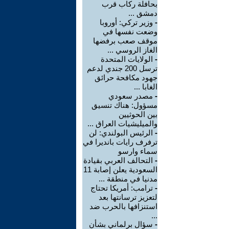
بحافلة ركاب قرب
دمشق ...
-
وزير تركي: أوروبا
وضعت نفسها في
موقف صعب برفضها
الغاز الروسي ...
-
الولايات المتحدة
ترسل 200 جندي لدعم
جهود مكافحة حرائق
الغابا ...
-
مصدر سعودي
مسؤول: هناك تنسيق
بين الحوثيين
والميليشيات العراق ...
-
الرئيس البولندي: لن
ترفرف رايات بانديرا في
سماء وارسو
-
التحالف العربي بقيادة
السعودية يعلن إصابة 11
مدنيا في منطقة ...
-
ترامب: أمريكا تحتاج
لتعزيز ترسانتها بعد
استنزافها بالحرب ضد
...
-
سؤال برلماني بشأن