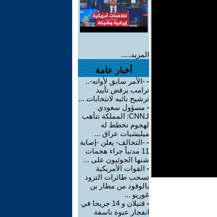
المزيد.....
أخبار عامة
-
-الأمر سابق لأوانه-..
ترامب يرفض تأييد
ترشيح نائبه لانتخابات ...
-
مسؤول سعودي
لـCNN: المملكة تتأهب
لهجوم تخطط له
ميليشيات عراق ...
-
-التحالف- يعلن -إصابة
11 مدنياً جراء هجمات
شنها الحوثيون على ...
-
القوات الأمريكية
تسحب طائرات التزود
بالوقود من مطار بن
غوريو ...
-
قتيلان و 14 جريحا في
انفجار عبوة ناسفة