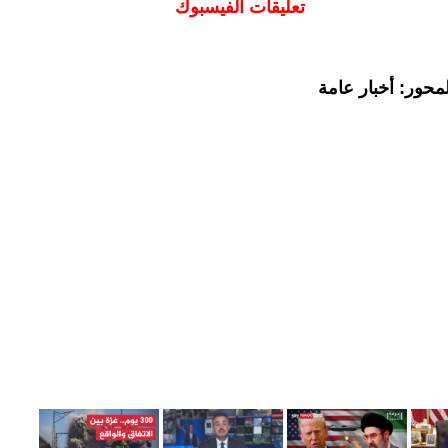
تعليقات الفيسبوك
محور: أخبار عامة