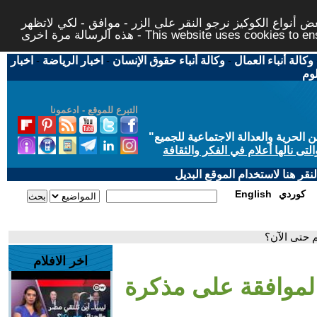
 أنواع الكوكيز نرجو النقر على الزر - موافق - لكي لاتظهر
This website uses cookies to ensure you ge
وكالة أنباء العمال
-
وكالة أنباء حقوق الإنسان
-
اخبار الرياضة
-
اخبار
لوم
التبرع للموقع - ادعمونا
حرية والعدالة الاجتماعية للجميع
"
تى نالها أعلام في الفكر والثقافة
قر هنا لاستخدام الموقع البديل
كوردي
English
م حتى الآن؟
اخر الافلام
 الموافقة على مذكرة