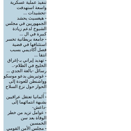
تنفيذ عملية عسكرية
واسعة استهدفت
-تحشيدات ...
-
هيغسيث يحشد
الجمهوريين في مجلس
الشيوخ لدعم زيادة
كبيرة في ال ...
-
جامعة بريطانية تخسر
استئنافها في قضية
فصل أكاديمي بسبب
انتقا ...
-
تهديد إيراني بـ-إغراق
الخليج في الظلام-..
رسائل -بالغة الجدي ...
-
غوتيريش يدعو موسكو
وواشنطن للعودة إلى
الحوار حول نزع السلاح
...
-
ألمانيا تعتقل عراقيين
بشبهة انتمائهما إلى
-داعش-
-
عوامل تزيد من خطر
الوفاة بعد سن
الخمسين
-
مجلس الأمن القومي