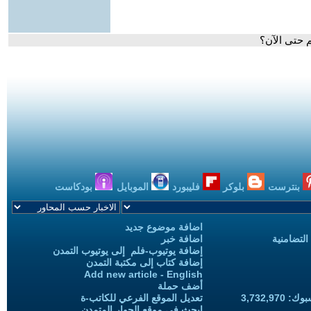
م حتى الآن؟
بنترست
بلوكر
فليبورد
الموبايل
بودكاست
اضافة موضوع جديد
التضامنية
اضافة خبر
إضافة يوتيوب-فلم إلى يوتيوب التمدن
إضافة كتاب إلى مكتبة التمدن
Add new article - English
أضف حملة
3,732,97
تعديل الموقع الفرعي للكاتب-ة
ابحث في موقع الحوار المتمدن