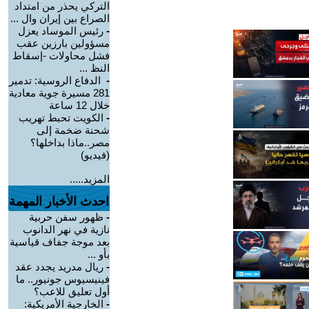
التركي يحذر من امتداد
الصراع بين إيران وال ...
-
رئيس الموساد يعزل
مسؤولين بارزين عقب
فشل محاولات -إسقاط
النظ ...
-
الدفاع الروسية: تدمير
281 مسيرة جوية معادية
خلال 12 ساعة
-
الكويت تحبط تهريب
شحنة ضخمة إلى
مصر..ماذا بداخلها؟
(فيديو)
المزيد.....
احدث الأخبار المهمة
-
ظهور سفن حربية
نازية في نهر الدانوب
بعد موجة جفاف قياسية
بأو ...
-
ريال مدريد يجدد عقد
فينيسيوس جونيور.. ما
أول تعليق للاعب؟
-
الخارجية الأمريكية: