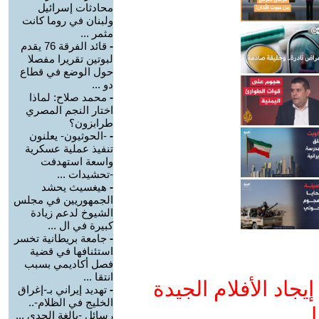
محادثات إسرائيل
ولبنان في روما كانت
مثمر ...
-
قائد الفرقة 76 يقدم
لبوتين تقريرا مفصلا
حول الوضع في قطاع
دو ...
-
محمد صلاح: لماذا
اختار النجم المصري
طرابزون؟
-
-الحوثيون- يعلنون
تنفيذ عملية عسكرية
واسعة استهدفت
-تحشيدات ...
-
هيغسيث يحشد
الجمهوريين في مجلس
الشيوخ لدعم زيادة
كبيرة في ال ...
-
جامعة بريطانية تخسر
استئنافها في قضية
فصل أكاديمي بسبب
انتقا ...
جاد الأفلام الجيدة
-
تهديد إيراني بـ-إغراق
الخليج في الظلام-..
ا
رسائل -بالغة الجدي ...