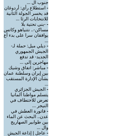
جنوب ال ...
-
استطلاع رأي: أردوغان
قد يخسر الجولة الثانية
للانتخابات الرئا ...
-
-بنى تحتية بلا
مساكن-.. نتنياهو وكاتس
يوافقان سرا على بدء أع
...
-
ديلي ميل: حملة لـ-
الجيش الجمهوري
الجديد- قد تدفع
مهاجرين إلى ...
-
مباشر: اتفاق وشيك
بين إيران وسلطنة عمان
بشأن الإدارة المستقب
...
-
الجيش الجزائري
يتسلم مواطنا ألمانيا
تعرض للاختطاف في
النيجر ...
-
فاتورة العطش في
عدن.. البحث عن الماء
بين طوابير الصهاريج
وال ...
-
عاجل | إذاعة الجيش