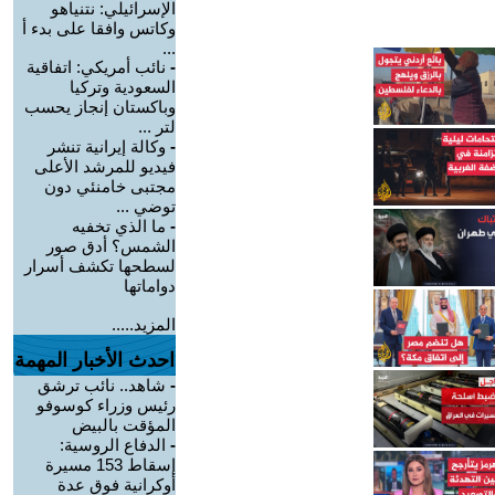
الإسرائيلي: نتنياهو
وكاتس وافقا على بدء أ
...
-
نائب أمريكي: اتفاقية
السعودية وتركيا
وباكستان إنجاز يحسب
لتر ...
-
وكالة إيرانية تنشر
فيديو للمرشد الأعلى
مجتبى خامنئي دون
توضي ...
-
ما الذي تخفيه
الشمس؟ أدق صور
لسطحها تكشف أسرار
دواماتها
المزيد.....
احدث الأخبار المهمة
-
شاهد.. نائب ترشق
رئيس وزراء كوسوفو
المؤقت بالبيض
-
الدفاع الروسية:
إسقاط 153 مسيرة
أوكرانية فوق عدة