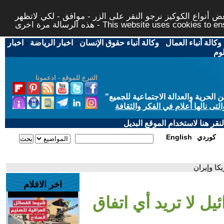
 أنواع الكوكيز نرجو النقر على الزر - موافق - لكي لاتظهر
This website uses cookies to ensure you ge
وكالة أنباء العمال
-
وكالة أنباء حقوق الإنسان
-
اخبار الرياضة
-
اخبار
لوم
التبرع للموقع - ادعمونا
حرية والعدالة الاجتماعية للجميع
"
تى نالها أعلام في الفكر والثقافة
قر هنا لاستخدام الموقع البديل
كوردي
English
كا وإيران
اخر الافلام
ل لا تريد أي اتفاق