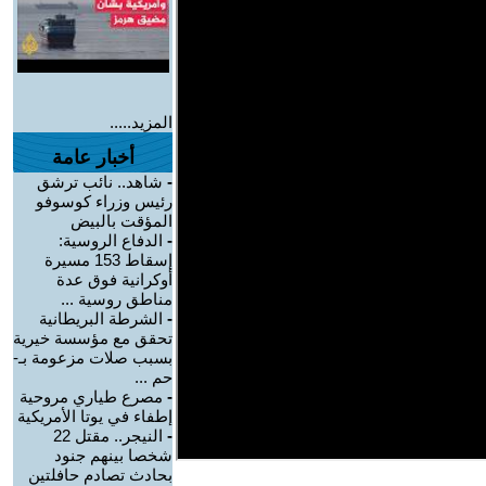
المزيد.....
أخبار عامة
-
شاهد.. نائب ترشق
رئيس وزراء كوسوفو
المؤقت بالبيض
-
الدفاع الروسية:
إسقاط 153 مسيرة
أوكرانية فوق عدة
مناطق روسية ...
-
الشرطة البريطانية
تحقق مع مؤسسة خيرية
بسبب صلات مزعومة بـ-
حم ...
-
مصرع طياري مروحية
إطفاء في يوتا الأمريكية
-
النيجر.. مقتل 22
شخصا بينهم جنود
بحادث تصادم حافلتين