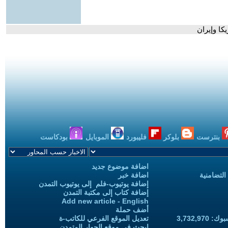
كا وإيران
بنترست
بلوكر
فليبورد
الموبايل
بودكاست
اضافة موضوع جديد
التضامنية
اضافة خبر
إضافة يوتيوب-فلم إلى يوتيوب التمدن
إضافة كتاب إلى مكتبة التمدن
Add new article - English
أضف حملة
3,732,97
تعديل الموقع الفرعي للكاتب-ة
ابحث في موقع الحوار المتمدن