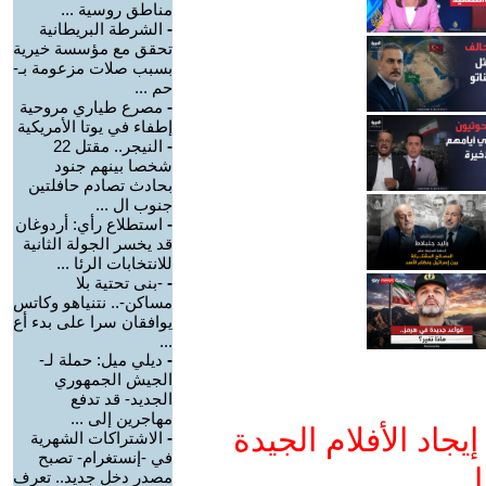
مناطق روسية ...
-
الشرطة البريطانية
تحقق مع مؤسسة خيرية
بسبب صلات مزعومة بـ-
حم ...
-
مصرع طياري مروحية
إطفاء في يوتا الأمريكية
-
النيجر.. مقتل 22
شخصا بينهم جنود
بحادث تصادم حافلتين
جنوب ال ...
-
استطلاع رأي: أردوغان
قد يخسر الجولة الثانية
للانتخابات الرئا ...
-
-بنى تحتية بلا
مساكن-.. نتنياهو وكاتس
يوافقان سرا على بدء أع
...
-
ديلي ميل: حملة لـ-
الجيش الجمهوري
الجديد- قد تدفع
مهاجرين إلى ...
جاد الأفلام الجيدة
-
الاشتراكات الشهرية
في -إنستغرام- تصبح
ا
مصدر دخل جديد.. تعرف