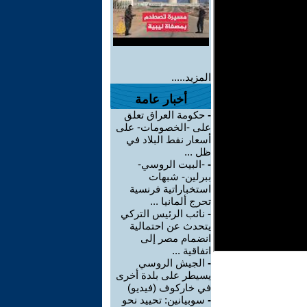
المزيد.....
أخبار عامة
-
حكومة العراق تعلق
على -الخصومات- على
أسعار نفط البلاد في
ظل ...
-
-البيت الروسي-
ببرلين- شبهات
استخباراتية فرنسية
تحرج ألمانيا ...
-
نائب الرئيس التركي
يتحدث عن احتمالية
انضمام مصر إلى
اتفاقية ...
-
الجيش الروسي
يسيطر على بلدة أخرى
في خاركوف (فيديو)
-
سوبيانين: تحييد نحو