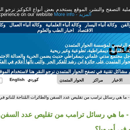
ة التصفح والنشر، الموقع يستخدم بعض أنواع الكوكيز نرجو النق
More info - المزيد
experience on our website
الفن
-
وكالة أنباء اليسار
-
وكالة أنباء العلمانية
-
وكالة أنباء العمال
-
وكا
الاقتصاد
-
اخبار الطب والعلوم
 الرئيسي لمؤسسة الحوار المتمدن
، علمانية، ديمقراطية، تطوعية وغير ربحية
ل مجتمع مدني علماني ديمقراطي حديث يضمن الحرية والعدالة الاجتم
حوار المتمدن على جائزة ابن رشد للفكر الحر والتى نالها أعلام في الفك
م مشاكل تقنية في تصفح الحوار المتمدن نرجو النقر هنا لاستخدام الموقع
كوردي
English
الاخبار
مراكز
الحوار المتمدن
- ما هي رسائل ترامب من تقليص عدد السفن والطائرات المُتاحة للناتو في 
- ما هي رسائل ترامب من تقليص عدد السفن 
تو في أوروبا؟