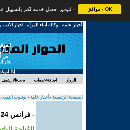
موافق - OK
لتوفير افضل خدمة لكم ولتسهيل عملي
أخبار عامة
-
وكالة أنباء المرأة
-
اخبار الأدب و
الموقع
يسارية
"من أج
حاز ال
إذا لديك
الزوار
اضافة/خدمات
بحث/الارشيف
الصفحة الرئيسية
-
أخبار عامة
-
يوتيوب التمدن
- فرانس 24
المُتاحة للنا