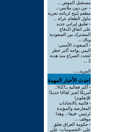
مستقبل الموض ...
-
-من دون ملابس-..
مطعم يُتيح لزبائنه تجربة
تناول الطعام عراة ...
-
تعليق إيراني جديد
على اتفاق الدفاع
المشترك بين السعودية
وباك ...
-
المبعوث الأممي:
اليمن يواجه أكبر خطر
لتجدد الصراع منذ هدنة
2 ...
المزيد.....
احدث الأخبار المهمة
-
أكثر فعالية بـ27%..
أمريكا تُجيز لقاحًا جديدًا
للإنفلونزا
-
قائمة بالاتحادات
المعارضة والمؤيدة
لرئيس -فيفا-.. وهذا
موقف ...
-
حكومة العراق تعلق
على -الخصومات- على