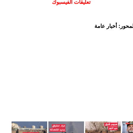
تعليقات الفيسبوك
محور: أخبار عامة