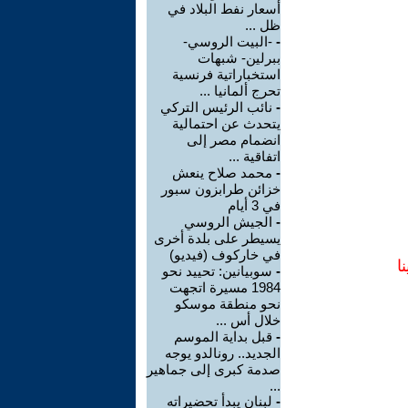
أسعار نفط البلاد في
ظل ...
-
-البيت الروسي-
ببرلين- شبهات
استخباراتية فرنسية
تحرج ألمانيا ...
-
نائب الرئيس التركي
يتحدث عن احتمالية
انضمام مصر إلى
اتفاقية ...
-
محمد صلاح ينعش
خزائن طرابزون سبور
في 3 أيام
-
الجيش الروسي
يسيطر على بلدة أخرى
في خاركوف (فيديو)
ا
-
سوبيانين: تحييد نحو
1984 مسيرة اتجهت
نحو منطقة موسكو
خلال أس ...
-
قبل بداية الموسم
الجديد.. رونالدو يوجه
صدمة كبرى إلى جماهير
...
-
لبنان يبدأ تحضيراته