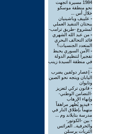
1984 مسيرة اتجهت
نحو منطقة موسكو
خلال أس ...
-
علييف وباشينيان
يبحثان التنفيذ العملي
لمشروع -طريق ترامب-
-
من عبد الله الشهري
قائد التحالف البحري
المتعدد الجنسيات؟
-
الأمن السوري يحبط
تفجيرا لتنظيم الدولة
في منطقة السيدة زينب
...
-
إعصار دولفين يضرب
اليابان ويتجه نحو الصين
وتايوان
-
قانون تركي لتعزيز
-التضامن الوطني-
وإنهاء الإرهاب
-
فيديو يُظهر مراهقاً
متهماً بإطلاق النار في
مدرسة بتايلاند وم ...
-
بين -الكوتور-
والحرفية.. العرائس
الثريات يرسمْن