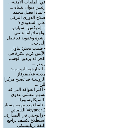
في الملفات الأمنية-..
رئيس ديوان نتنياه ...
-
لماذا فضل محمد
صلاح الدوري التركي
على السعودي؟
-
-إنديكس-: سيارتو
يواجه اتهاما بتلقي
رشوة وعقوبة قد تصل
إلى ث ...
-
طبيب يحذر: تناول
الآيس كريم بكثرة في
الحر قد يرهق الجسم
ويضر ...
-
الخارجية الروسية:
مدينة فلاديقوقاز
الروسية قد تصبح مركزا
للن ...
-
أكثر الفواكه التي قد
تسهم بتفشي عدوى
-السيكلوسبورا-
-
ناسا تمدد مهمة مسبار
Voyager 2 الفضائي
-
زالوجني في الصدارة..
استطلاع يكشف تراجع
الثقة بزيلينسكي