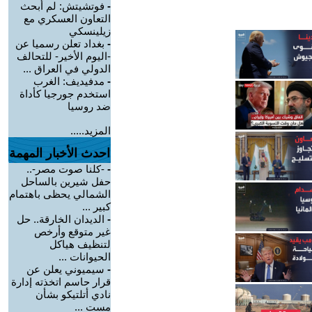
-
فوتشيتش: لم أبحث
التعاون العسكري مع
زيلينسكي
-
بغداد تعلن رسميا عن
-اليوم الأخير- للتحالف
الدولي في العراق ...
-
مدفيديف: الغرب
استخدم جورجيا كأداة
ضد روسيا
المزيد.....
احدث الأخبار المهمة
-
-كلنا صوت مصر-..
حفل شيرين بالساحل
الشمالي يحظى باهتمام
كبير ...
-
الديدان الخارقة.. حل
غير متوقع وأرخص
لتنظيف هياكل
الحيوانات ...
-
سيميوني يعلن عن
قرار حاسم اتخذته إدارة
نادي أتلتيكو بشأن
مست ...