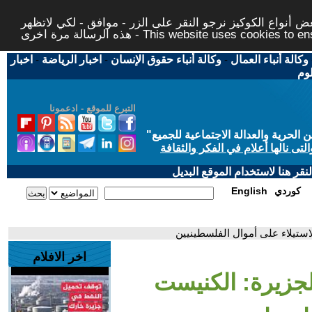
 أنواع الكوكيز نرجو النقر على الزر - موافق - لكي لاتظهر
This website uses cookies to ensure you ge
وكالة أنباء العمال
-
وكالة أنباء حقوق الإنسان
-
اخبار الرياضة
-
اخبار
لوم
التبرع للموقع - ادعمونا
حرية والعدالة الاجتماعية للجميع
"
تى نالها أعلام في الفكر والثقافة
قر هنا لاستخدام الموقع البديل
كوردي
English
استيلاء على أموال الفلسطينيين
اخر الافلام
لجزيرة: الكنيست