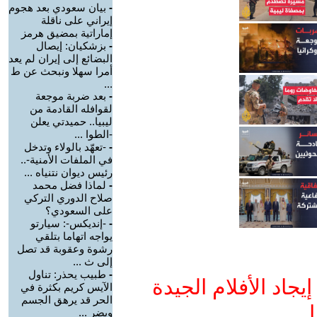
-
بيان سعودي بعد هجوم
إيراني على ناقلة
إماراتية بمضيق هرمز
-
بزشكيان: إيصال
البضائع إلى إيران لم يعد
أمرا سهلا ونبحث عن ط
...
-
بعد ضربة موجعة
لقوافله القادمة من
ليبيا.. حميدتي يعلن
-الطوا ...
-
-تعهّد بالولاء وتدخل
في الملفات الأمنية-..
رئيس ديوان نتنياه ...
-
لماذا فضل محمد
صلاح الدوري التركي
على السعودي؟
-
-إنديكس-: سيارتو
يواجه اتهاما بتلقي
رشوة وعقوبة قد تصل
إلى ث ...
-
طبيب يحذر: تناول
جاد الأفلام الجيدة
الآيس كريم بكثرة في
الحر قد يرهق الجسم
ا
ويضر ...