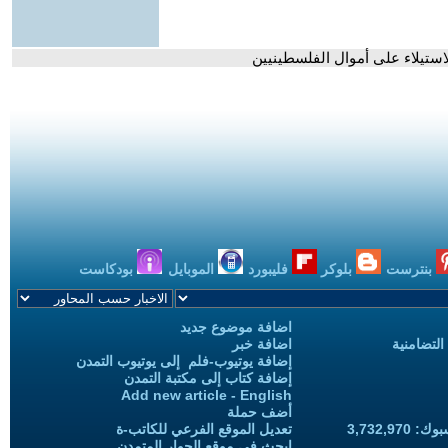
استيلاء على أموال الفلسطينيين
بنترست
بلوكر
فليبورد
الموبايل
بودكاست
اضافة موضوع جديد
التضامنية
اضافة خبر
إضافة يوتيوب-فلم إلى يوتيوب التمدن
إضافة كتاب إلى مكتبة التمدن
Add new article - English
أضف حملة
3,732,97
تعديل الموقع الفرعي للكاتب-ة
ابحث في موقع الحوار المتمدن