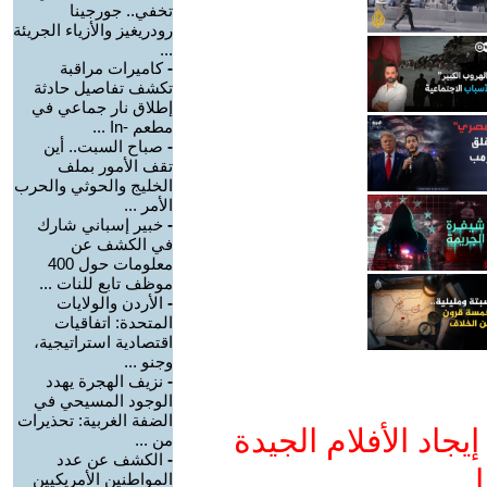
تخفي.. جورجينا
رودريغيز والأزياء الجريئة
...
-
كاميرات مراقبة
تكشف تفاصيل حادثة
إطلاق نار جماعي في
مطعم -In ...
-
صباح السبت.. أين
تقف الأمور بملف
الخليج والحوثي والحرب
الأمر ...
-
خبير إسباني شارك
في الكشف عن
معلومات حول 400
موظف تابع للنات ...
-
الأردن والولايات
المتحدة: اتفاقيات
اقتصادية استراتيجية،
وجنو ...
-
نزيف الهجرة يهدد
الوجود المسيحي في
الضفة الغربية: تحذيرات
جاد الأفلام الجيدة
من ...
-
الكشف عن عدد
ا
المواطنين الأمريكيين