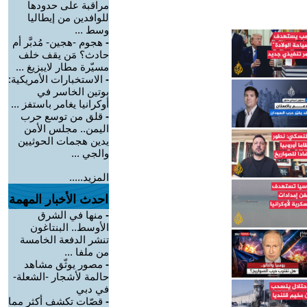
مراقبة على حدودها
للوافدين من إيطاليا
وسط ...
-
هجوم -هجين- مُدبَّر أم
حادث؟ مَن يقف خلف
مسيّرة مطار لايبزيغ ...
-
الاستخبارات الأمريكية:
بوتين الخاسر في
أوكرانيا يغامر باستفز ...
-
قلق من توسع حرب
اليمن.. مجلس الأمن
يدين هجمات الحوثيين
والجي ...
المزيد.....
احدث الأخبار المهمة
-
منها في الشرق
الأوسط.. البنتاغون
تنشر الدفعة الخامسة
من ملفا ...
-
مصور يوثّق مشاهد
حالمة لأشجار -الشعلة-
في دبي
-
قصّات تكشف أكثر مما