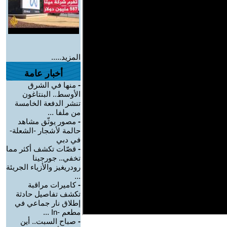
المزيد.....
أخبار عامة
-
منها في الشرق
الأوسط.. البنتاغون
تنشر الدفعة الخامسة
من ملفا ...
-
مصور يوثّق مشاهد
حالمة لأشجار -الشعلة-
في دبي
-
قصّات تكشف أكثر مما
تخفي.. جورجينا
رودريغيز والأزياء الجريئة
...
-
كاميرات مراقبة
تكشف تفاصيل حادثة
إطلاق نار جماعي في
مطعم -In ...
-
صباح السبت.. أين