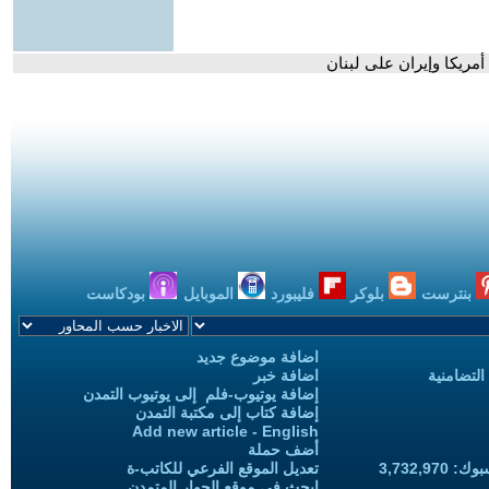
أمريكا وإيران على لبنان
بنترست
بلوكر
فليبورد
الموبايل
بودكاست
اضافة موضوع جديد
التضامنية
اضافة خبر
إضافة يوتيوب-فلم إلى يوتيوب التمدن
إضافة كتاب إلى مكتبة التمدن
Add new article - English
أضف حملة
3,732,97
تعديل الموقع الفرعي للكاتب-ة
ابحث في موقع الحوار المتمدن