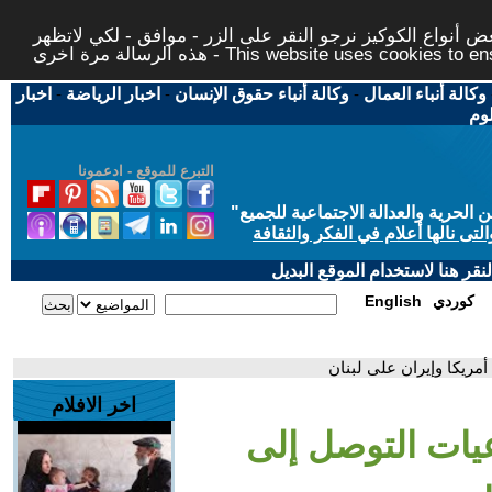
 أنواع الكوكيز نرجو النقر على الزر - موافق - لكي لاتظهر
This website uses cookies to ensure you ge
وكالة أنباء العمال
-
وكالة أنباء حقوق الإنسان
-
اخبار الرياضة
-
اخبار
لوم
التبرع للموقع - ادعمونا
حرية والعدالة الاجتماعية للجميع
"
تى نالها أعلام في الفكر والثقافة
قر هنا لاستخدام الموقع البديل
كوردي
English
أمريكا وإيران على لبنان
اخر الافلام
اعيات التوصل إلى