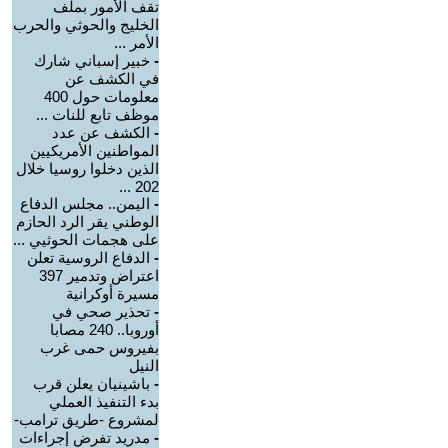
تقف الأمور بملف
الخليج والحوثي والحرب
الأمر ...
-
خبير إسباني شارك
في الكشف عن
معلومات حول 400
موظف تابع للنات ...
-
الكشف عن عدد
المواطنين الأمريكيين
الذين دخلوا روسيا خلال
202 ...
-
اليمن.. مجلس الدفاع
الوطني يقر الرد الحازم
على هجمات الحوثيي ...
-
الدفاع الروسية تعلن
اعتراض وتدمير 397
مسيرة أوكرانية
-
تحذير صحي في
أوروبا.. 240 مصابا
بفيروس حمى غرب
النيل
-
باشينيان يعلن قرب
بدء التنفيذ العملي
لمشروع -طريق ترامب-
-
مدريد تفرض إجراءات