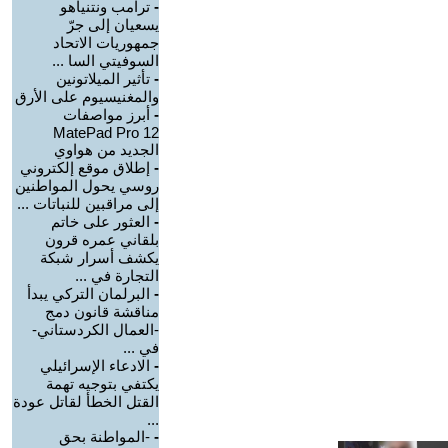
-
ترامب ونتنياهو
يسعيان إلى جرّ
جمهوريات الاتحاد
السوفيتي السا ...
-
تأثير الميلاتونين
والمغنيسيوم على الأرق
-
أبرز مواصفات
MatePad Pro 12
الجديد من هواوي
-
إطلاق موقع إلكتروني
روسي يحول المواطنين
إلى مراقبين للنباتات ...
-
العثور على خاتم
بلقاني عمره قرون
يكشف أسرار شبكة
التجارة في ...
-
البرلمان التركي يبدأ
مناقشة قانون دمج
-العمال الكردستاني-
في ...
-
الادعاء الإسرائيلي
يكتفي بتوجيه تهمة
القتل الخطأ لقاتل عودة
...
-
-المواطنة بحق