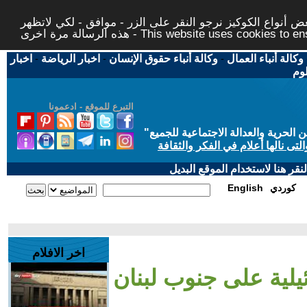
 أنواع الكوكيز نرجو النقر على الزر - موافق - لكي لاتظهر
This website uses cookies to ensure you ge
وكالة أنباء العمال
-
وكالة أنباء حقوق الإنسان
-
اخبار الرياضة
-
اخبار
لوم
التبرع للموقع - ادعمونا
حرية والعدالة الاجتماعية للجميع
"
تى نالها أعلام في الفكر والثقافة
قر هنا لاستخدام الموقع البديل
كوردي
English
اخر الافلام
ئيلية على جنوب لبنان