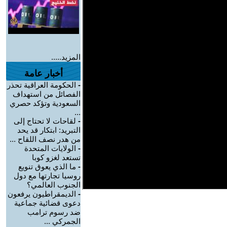
المزيد.....
أخبار عامة
-
الحكومة العراقية تحذر
الفصائل من استهداف
السعودية وتؤكد حصري
...
-
لقاحات لا تحتاج إلى
التبريد: ابتكار قد يحد
من هدر نصف اللقاح ...
-
الولايات المتحدة
تستعد لغزو كوبا
-
ما الذي يعوق تنويع
روسيا تجارتها مع دول
الجنوب العالمي؟
-
الديمقراطيون يرفعون
دعوى قضائية جماعية
ضد رسوم ترامب
الجمركي ...