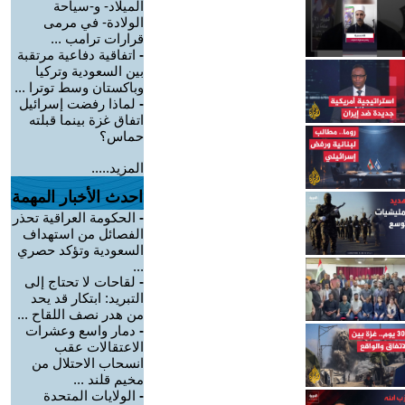
الميلاد- و-سياحة
الولادة- في مرمى
قرارات ترامب ...
-
اتفاقية دفاعية مرتقبة
بين السعودية وتركيا
وباكستان وسط توترا ...
-
لماذا رفضت إسرائيل
اتفاق غزة بينما قبلته
حماس؟
المزيد.....
احدث الأخبار المهمة
-
الحكومة العراقية تحذر
الفصائل من استهداف
السعودية وتؤكد حصري
...
-
لقاحات لا تحتاج إلى
التبريد: ابتكار قد يحد
من هدر نصف اللقاح ...
-
دمار واسع وعشرات
الاعتقالات عقب
انسحاب الاحتلال من
مخيم قلند ...
-
الولايات المتحدة