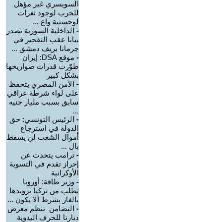
السويسري غير مؤهل
للحرب لوجود ثغرات
لوجستية واع ...
-
الداخلية السورية تصدر
بيانا عقب التفجير في
جرمانا بريف دمشق ...
-
موقع DSA: إيران
طوّرت قدرات صواريخها
بشكل كبير
-
الأمن المصري يتحفظ
على لواء شرطة عراقي
سابق بسبب مليار جنيه
...
-
الرئيس التونسي: حق
الدولة في استرجاع
أموال الشعب لن يسقط
بال ...
-
ترامب يتحدث عن
إحراز تقدم في التسوية
الأوكرانية
-
وزير طاقة: أوروبا
تطلب من تركيا تزويدها
بالغاز بشرط ألا يكون ...
-
التضامن تنظم معرض
ديارنا للحرف اليدوية