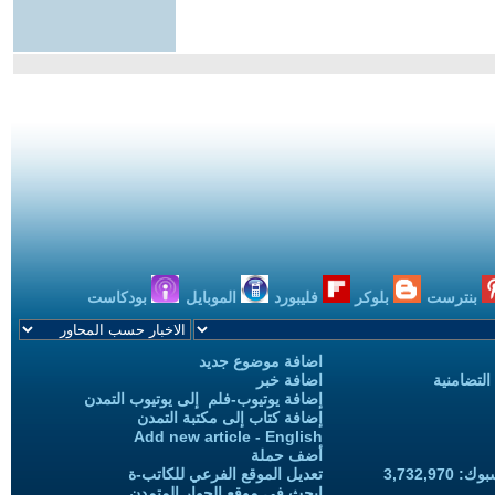
بنترست
بلوكر
فليبورد
الموبايل
بودكاست
اضافة موضوع جديد
التضامنية
اضافة خبر
إضافة يوتيوب-فلم إلى يوتيوب التمدن
إضافة كتاب إلى مكتبة التمدن
Add new article - English
أضف حملة
3,732,97
تعديل الموقع الفرعي للكاتب-ة
ابحث في موقع الحوار المتمدن