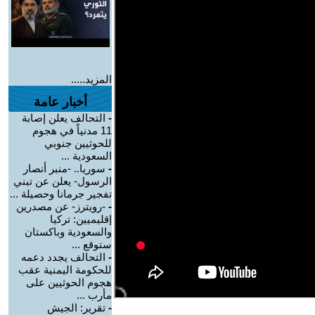
المزيد.....
أخبار عامة
-
التحالف يعلن إصابة
11 مدنياً في هجوم
للحوثيين جنوبي
السعودية ...
-
سوريا.. -منبر أنصار
الرسول- يعلن عن تبني
تفجير جرمانا وحصيلة ...
-
-رويترز- عن مصدرين
إقليميين: تركيا
والسعودية وباكستان
ستوقع ...
-
التحالف يجدد دعمه
للحكومة اليمنية عقب
هجوم الحوثيين على
مأرب ...
-
تقرير: الجيش