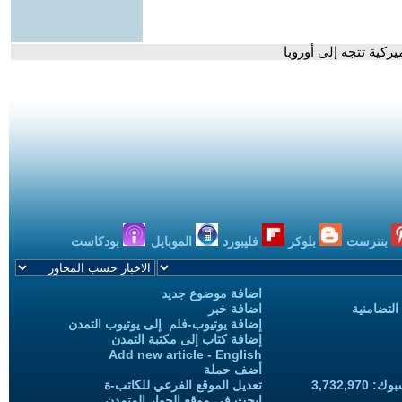
بنترست
بلوكر
فليبورد
الموبايل
بودكاست
اضافة موضوع جديد
التضامنية
اضافة خبر
إضافة يوتيوب-فلم إلى يوتيوب التمدن
إضافة كتاب إلى مكتبة التمدن
Add new article - English
أضف حملة
3,732,97
تعديل الموقع الفرعي للكاتب-ة
ابحث في موقع الحوار المتمدن