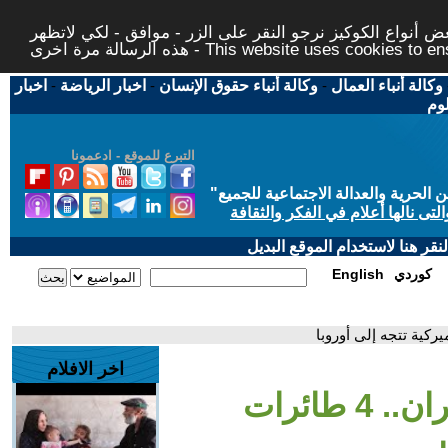
 أنواع الكوكيز نرجو النقر على الزر - موافق - لكي لاتظهر
This website uses cookies to ensure you ge
وكالة أنباء العمال
-
وكالة أنباء حقوق الإنسان
-
اخبار الرياضة
-
اخبار
لوم
التبرع للموقع - ادعمونا
حرية والعدالة الاجتماعية للجميع
"
تى نالها أعلام في الفكر والثقافة
قر هنا لاستخدام الموقع البديل
كوردي
English
اخر الافلام
- تمهيداً لتوقيع اتفاق إيران.. 4 طائرات