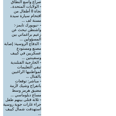
صراع واسع النطاق
-
الولايات المتحدة..
نجاة 8 أطفال من
اقتحام سيارة سيدة
مسنة لف ...
-
-نيويورك تايمز-:
واشنطن تبحث عن
زعيم براغماتي بين
المسؤولين ...
-
الدفاع الروسية: إصابة
مصنع ومستودع
عسكريين في كييف
وسفينتين ...
-
الخارجية الفنلندية
تبقي التعليمات
لمواطنيها الراغبين
بالقتال ...
-
مباشر: توقعات
بانفراج وشيك لأزمة
مضيق هرمز وسط
مساع دبلوماسي ...
-
ثلاثة قتلى بينهم طفل
جراء غارات جوية روسية
استهدفت شمال كييف
...