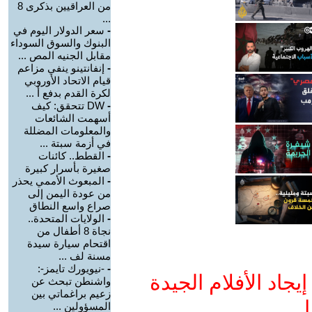
من العراقيين بذكرى 8
...
-
سعر الدولار اليوم في
البنوك والسوق السوداء
مقابل الجنيه المص ...
-
إنفانتينو ينفي مزاعم
قيام الاتحاد الأوروبي
لكرة القدم بدفع أ ...
-
DW تتحقق: كيف
أسهمت الشائعات
والمعلومات المضللة
في أزمة سبتة ...
-
القطط.. كائنات
صغيرة بأسرار كبيرة
-
المبعوث الأممي يحذر
من عودة اليمن إلى
صراع واسع النطاق
-
الولايات المتحدة..
نجاة 8 أطفال من
اقتحام سيارة سيدة
مسنة لف ...
-
-نيويورك تايمز-:
جاد الأفلام الجيدة
واشنطن تبحث عن
زعيم براغماتي بين
ا
المسؤولين ...