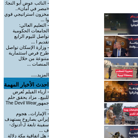
-
النائب عوض أبو النجا:
«مصر في أمان»..
مخزون استراتيجي قوي
وا ...
-
التعليم العالي:
الجامعات الحكومية
تواصل لليوم الرابع
تقديم ا ...
-
وزارة الإسكان تواصل
طرح فرص استثمارية
متنوعة من خلال
المنصات ...
المزيد.....
احدث الأخبار المهمة
-
أزياء الفيلم تُعرض
للبيع.. مزاد يحقق حلم
جمهورThe Devil Wear
...
-
الإمارات.. هجوم
إيراني بصاروخ يستهدف
سفينة تابعة لـ-أدنوك-
ف ...
-
هل اتفاقية مكة دلالة