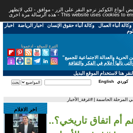
 أنواع الكوكيز نرجو النقر على الزر - موافق - لكي لاتظهر
This website uses cookies to ensure you ge
وكالة أنباء العمال
-
وكالة أنباء حقوق الإنسان
-
اخبار الرياضة
-
اخبار
لوم
التبرع للموقع - ادعمونا
حرية والعدالة الاجتماعية للجميع
"
تى نالها أعلام في الفكر والثقافة
قر هنا لاستخدام الموقع البديل
كوردي
English
في المرحلة الحاسمة | #غرفة_الأخبار
اخر الافلام
م أم اتفاق تاريخي؟..