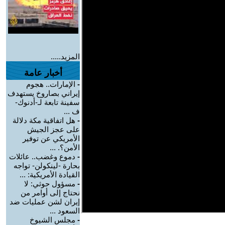
المزيد.....
أخبار عامة
-
الإمارات.. هجوم
إيراني بصاروخ يستهدف
سفينة تابعة لـ-أدنوك-
ف ...
-
هل اتفاقية مكة دلالة
على عجز الجيش
الأمريكي عن توفير
الأمن؟. ...
-
دموع وغضب.. عائلات
بحارة -لينكولن- تواجه
القيادة الأمريكية: ...
-
مسؤول حوثي: لا
نحتاج إلى أوامر من
إيران لشن عمليات ضد
السعود ...
-
مجلس الشيوخ