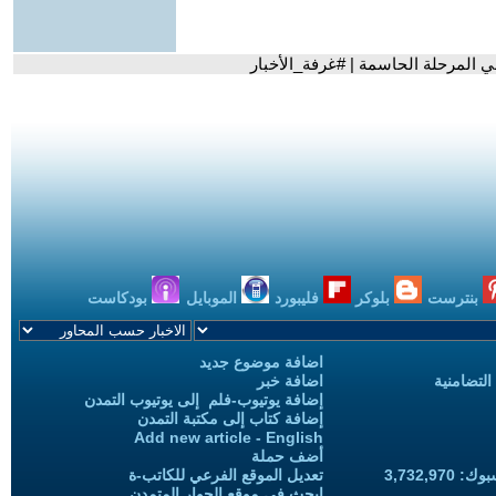
في المرحلة الحاسمة | #غرفة_الأخبار
بنترست
بلوكر
فليبورد
الموبايل
بودكاست
اضافة موضوع جديد
التضامنية
اضافة خبر
إضافة يوتيوب-فلم إلى يوتيوب التمدن
إضافة كتاب إلى مكتبة التمدن
Add new article - English
أضف حملة
3,732,97
تعديل الموقع الفرعي للكاتب-ة
ابحث في موقع الحوار المتمدن