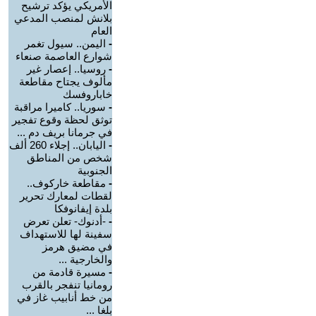
الأمريكي يؤكد ترشيح
بلانش لمنصب المدعي
العام
-
اليمن.. سيول تغمر
شوارع العاصمة صنعاء
-
روسيا.. إعصار غير
مألوف يجتاح مقاطعة
خاباروفسك
-
سوريا.. كاميرا مراقبة
توثق لحظة وقوع تفجير
في جرمانا بريف دم ...
-
اليابان.. إجلاء 260 ألف
شخص من المناطق
الجنوبية
-
مقاطعة خاركوف..
لقطات لمعارك تحرير
بلدة إيفانوفكا
-
-أدنوك- تعلن تعرض
سفينة لها للاستهداف
في مضيق هرمز
والخارجية ...
-
مسيرة قادمة من
رومانيا تنفجر بالقرب
من خط أنابيب غاز في
بلغا ...