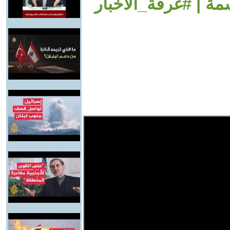
مة | #غرفة_الأخبار