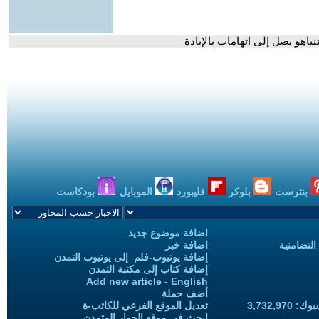
ياهو يصل إلى اتهامات بالإبادة
بنترست
بلوكر
فليبورد
الموبايل
بودكاست
اضافة موضوع جديد
التضامنية
اضافة خبر
إضافة يوتيوب-فلم إلى يوتيوب التمدن
إضافة كتاب إلى مكتبة التمدن
Add new article - English
أضف حملة
3,732,97
تعديل الموقع الفرعي للكاتب-ة
ابحث في موقع الحوار المتمدن