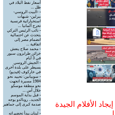
أسعار نفط البلاد في
ظل ...
-
-البيت الروسي-
ببرلين- شبهات
استخباراتية فرنسية
تحرج ألمانيا ...
-
نائب الرئيس التركي
يتحدث عن احتمالية
انضمام مصر إلى
اتفاقية ...
-
محمد صلاح ينعش
خزائن طرابزون سبور
في 3 أيام
-
الجيش الروسي
يسيطر على بلدة أخرى
في خاركوف (فيديو)
-
سوبيانين: تحييد نحو
1984 مسيرة اتجهت
نحو منطقة موسكو
خلال أس ...
-
قبل بداية الموسم
الجديد.. رونالدو يوجه
جاد الأفلام الجيدة
صدمة كبرى إلى جماهير
...
ا
-
لبنان يبدأ تحضيراته