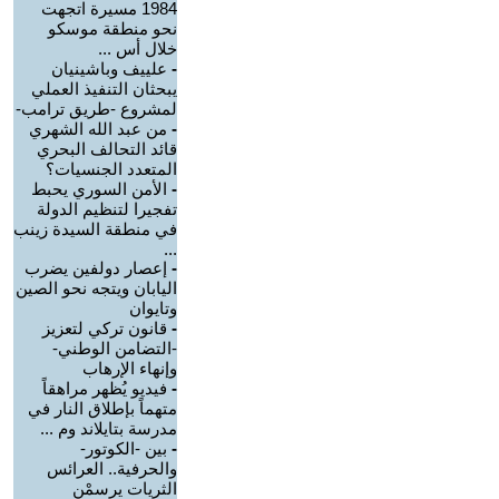
1984 مسيرة اتجهت
نحو منطقة موسكو
خلال أس ...
-
علييف وباشينيان
يبحثان التنفيذ العملي
لمشروع -طريق ترامب-
-
من عبد الله الشهري
قائد التحالف البحري
المتعدد الجنسيات؟
-
الأمن السوري يحبط
تفجيرا لتنظيم الدولة
في منطقة السيدة زينب
...
-
إعصار دولفين يضرب
اليابان ويتجه نحو الصين
وتايوان
-
قانون تركي لتعزيز
-التضامن الوطني-
وإنهاء الإرهاب
-
فيديو يُظهر مراهقاً
متهماً بإطلاق النار في
مدرسة بتايلاند وم ...
-
بين -الكوتور-
والحرفية.. العرائس
الثريات يرسمْن