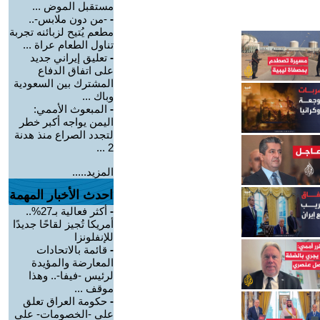
مستقبل الموض ...
-
-من دون ملابس-..
مطعم يُتيح لزبائنه تجربة
تناول الطعام عراة ...
-
تعليق إيراني جديد
على اتفاق الدفاع
المشترك بين السعودية
وباك ...
-
المبعوث الأممي:
اليمن يواجه أكبر خطر
لتجدد الصراع منذ هدنة
2 ...
المزيد.....
احدث الأخبار المهمة
-
أكثر فعالية بـ27%..
أمريكا تُجيز لقاحًا جديدًا
للإنفلونزا
-
قائمة بالاتحادات
المعارضة والمؤيدة
لرئيس -فيفا-.. وهذا
موقف ...
-
حكومة العراق تعلق
على -الخصومات- على