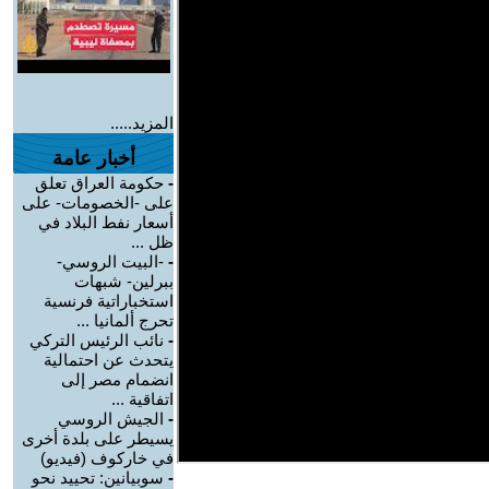
المزيد.....
أخبار عامة
-
حكومة العراق تعلق
على -الخصومات- على
أسعار نفط البلاد في
ظل ...
-
-البيت الروسي-
ببرلين- شبهات
استخباراتية فرنسية
تحرج ألمانيا ...
-
نائب الرئيس التركي
يتحدث عن احتمالية
انضمام مصر إلى
اتفاقية ...
-
الجيش الروسي
يسيطر على بلدة أخرى
في خاركوف (فيديو)
-
سوبيانين: تحييد نحو