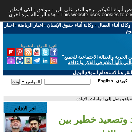
 أنواع الكوكيز نرجو النقر على الزر - موافق - لكي لاتظهر
This website uses cookies to ensure you ge
وكالة أنباء العمال
-
وكالة أنباء حقوق الإنسان
-
اخبار الرياضة
-
اخبار
لوم
التبرع للموقع - ادعمونا
حرية والعدالة الاجتماعية للجميع
"
تى نالها أعلام في الفكر والثقافة
قر هنا لاستخدام الموقع البديل
كوردي
English
ياهو يصل إلى اتهامات بالإبادة
اخر الافلام
 وتصعيد خطير بين