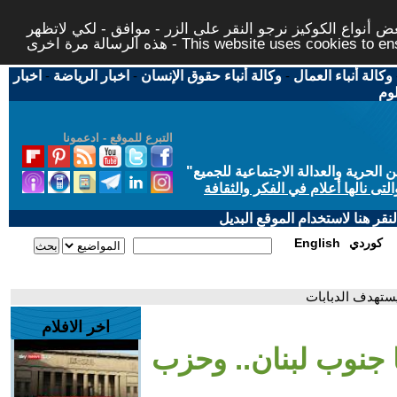
 أنواع الكوكيز نرجو النقر على الزر - موافق - لكي لاتظهر
This website uses cookies to ensure you ge
وكالة أنباء العمال
-
وكالة أنباء حقوق الإنسان
-
اخبار الرياضة
-
اخبار
لوم
التبرع للموقع - ادعمونا
حرية والعدالة الاجتماعية للجميع
"
تى نالها أعلام في الفكر والثقافة
قر هنا لاستخدام الموقع البديل
كوردي
English
يستهدف الدبابات
اخر الافلام
ا جنوب لبنان.. وحزب