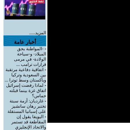
المزيد.....
أخبار عامة
-
-المواطنة بحق
الميلاد- و-سياحة
الولادة- في مرمى
قرارات ترامب ...
-
اتفاقية دفاعية مرتقبة
بين السعودية وتركيا
وباكستان وسط توترا ...
-
لماذا رفضت إسرائيل
اتفاق غزة بينما قبلته
حماس؟
-
غارديان: أزمة سبتة
تختبر رهان سانشيز
على إسبانيا المستقلة
-
اليويفا يقول إن
المقاطعة قد تستمر
والاتحاد الإنجليزي