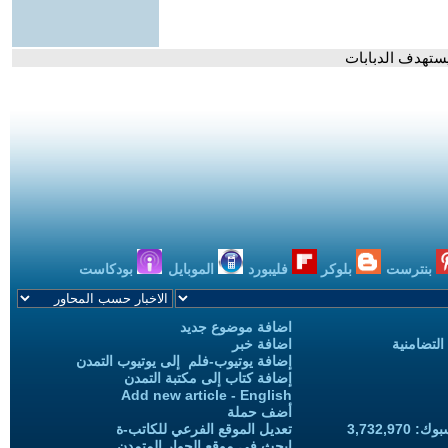
يستهدف الدبابات
بنترست
بلوكر
فليبورد
الموبايل
بودكاست
اضافة موضوع جديد
التضامنية
اضافة خبر
إضافة يوتيوب-فلم إلى يوتيوب التمدن
إضافة كتاب إلى مكتبة التمدن
Add new article - English
أضف حملة
3,732,97
تعديل الموقع الفرعي للكاتب-ة
ابحث في موقع الحوار المتمدن