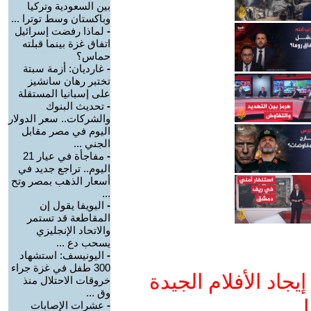
بين السعودية وتركيا
وباكستان وسط توترا ...
-
لماذا رفضت إسرائيل
اتفاق غزة بينما قبلته
حماس؟
-
غارديان: أزمة سبتة
تختبر رهان سانشيز
على إسبانيا المستقلة
-
تحديث البنوك
والشركات.. سعر الدولار
اليوم في مصر مقابل
الجني ...
-
مفاجأة في عيار 21
اليوم.. تراجع جديد في
أسعار الذهب بمصر وتح
...
-
اليويفا يقول إن
المقاطعة قد تستمر
والاتحاد الإنجليزي
يسحب دع ...
-
اليونيسف: استشهاد
300 طفل في غزة جراء
جاد الأفلام الجيدة
خروقات الاحتلال منذ
وق ...
ا
-
عشرات الإصابات