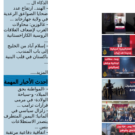
الذكاء ال ...
-
الهند.. ارتفاع عدد
ضحايا الصواعق الرعدية
في ولاية جهارخاند ...
-
غالوزين: محاولات
الغرب لإضعاف العلاقات
الروسية الكازاخستانية
...
-
إسلام آباد من الخليج
إلى باب المندب..
باكستان في قلب البنية
...
المزيد.....
احدث الأخبار المهمة
-
-المواطنة بحق
الميلاد- و-سياحة
الولادة- في مرمى
قرارات ترامب ...
-
زلزال سياسي في
ألمانيا: اليمين المتطرف
يتصدر الاستطلاعات
بنس ...
-
اتفاقية دفاعية مرتقبة