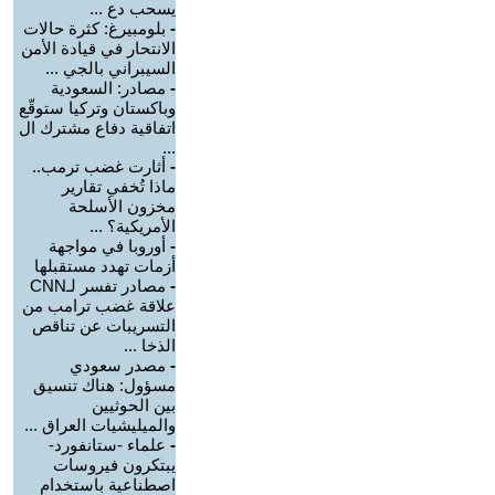
يسحب دع ...
-
بلومبيرغ: كثرة حالات
الانتحار في قيادة الأمن
السيبراني بالجي ...
-
مصادر: السعودية
وباكستان وتركيا ستوقّع
اتفاقية دفاع مشترك ال
...
-
أثارت غضب ترمب..
ماذا تُخفي تقارير
مخزون الأسلحة
الأمريكية؟ ...
-
أوروبا في مواجهة
أزمات تهدد مستقبلها
-
مصادر تفسر لـCNN
علاقة غضب ترامب من
التسريبات عن تناقص
الذخا ...
-
مصدر سعودي
مسؤول: هناك تنسيق
بين الحوثيين
والميليشيات العراق ...
-
علماء -ستانفورد-
يبتكرون فيروسات
اصطناعية باستخدام